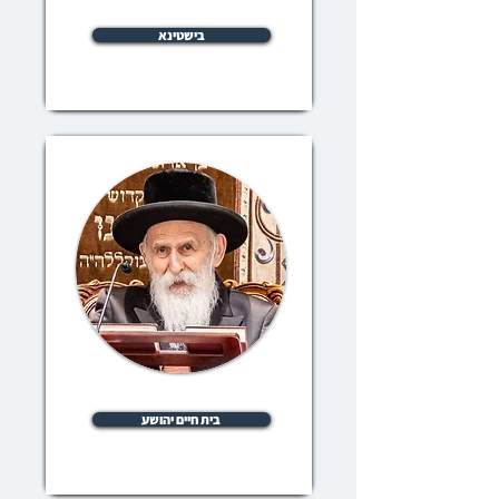
בישטינא
בית חיים יהושע