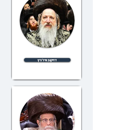
דזיקוב וויז'ניץ