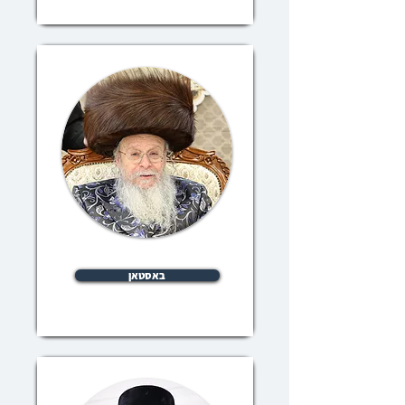
באסטאן