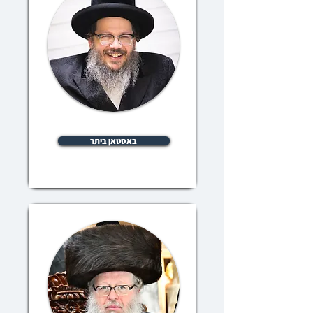
באסטאן ביתר