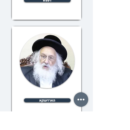
דעעש
הארדענקא