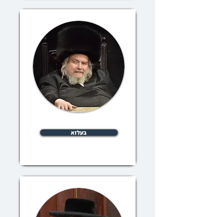
בעלזא