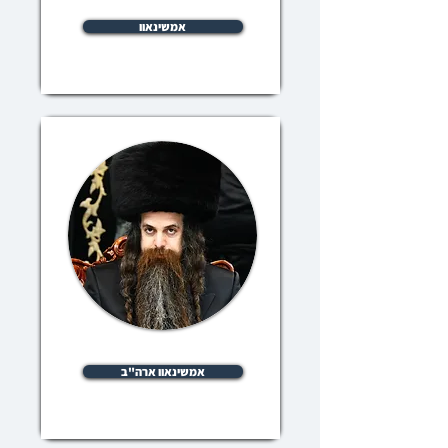
אמשינאוו
אמשינאוו ארה"ב