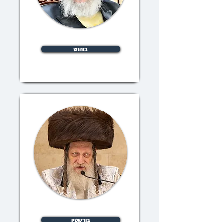
בוהוש
בורשטין