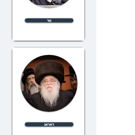
גור
דאראג