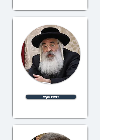
דושינסקיא