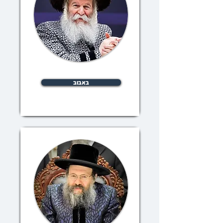
באבוב