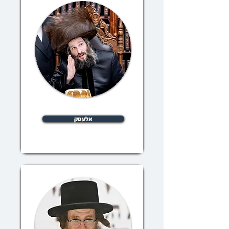
אלעסק