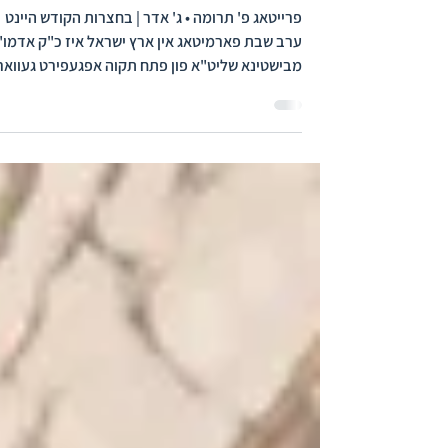
לונגען אנטצינדונג
פרייטאג פ' תרומה • ג' אדר | בחצרות הקודש היינט
ערב שבת פארמיטאג אין ארץ ישראל איז כ"ק אדמו"
מבישטינא שליט"א פון פתח תקוה אפגעפירט געוואר
צו די בלינסון שפיטאל אין פתח תקוה, נאך וואס דער
רבי ליידט פון א שווערע לונגען אנטצינדונג וואס האט
גאר אפשוואכן דעם רבינ'ס כוחות. אין די לעצטע פא
טעג איז דער רבי געווען היבש אפגעשוואכט, וואס ה
צוגעברענגט אז מען זאל דורכפירן פארשידענע
אונטערזוכונגען. היינט ווען עס איז קלאר געווארן אז
דער רבי ליידט אויף א לונגען אנטצינדונג, האבן די
דאקטויר