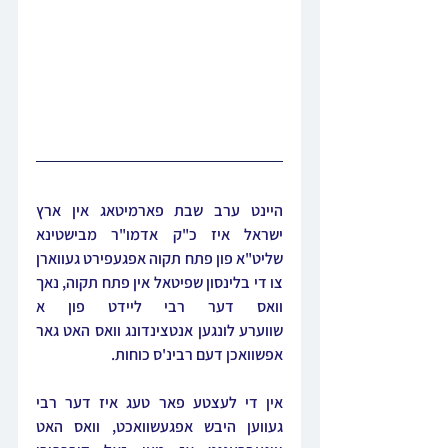
היינט ערב שבת פארמיטאג אין ארץ 
ישראל איז כ"ק אדמו"ר מבישטינא 
שליט"א פון פתח תקוה אפגעפירט געווארן 
צו די בלינסון שפיטאל אין פתח תקוה, נאך 
וואס דער רבי ליידט פון א 
שווערע לונגען אנטצינדונג וואס האט גאר 
אפשוואכן דעם רבינ'ס כוחות.
אין די לעצטע פאר טעג איז דער רבי 
געווען היבש אפגעשוואכט, וואס האט 