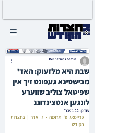
Bechatzros admin
שבת היא מלזעוק: האד'
מבישטינא געפונט זיך אין
שפיטאל צוליב שווערע
לונגען אנטצינדונג
עודכן:
22 בפבר׳
פרייטאג פ' תרומה • ג' אדר | בחצרות 
הקודש