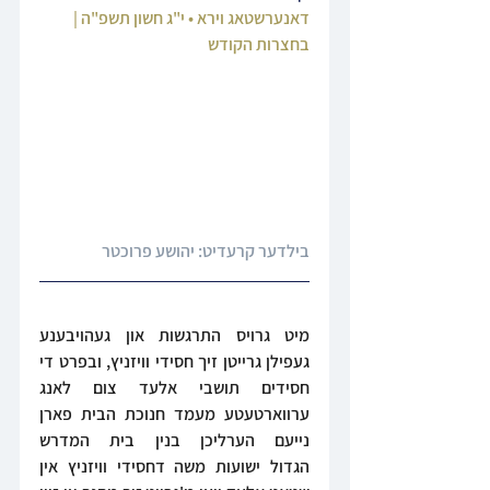
דאנערשטאג וירא • י"ג חשון תשפ"ה | 
בחצרות הקודש
בילדער קרעדיט: יהושע פרוכטר
מיט גרויס התרגשות און געהויבענע 
געפילן גרייטן זיך חסידי וויזניץ, ובפרט די 
חסידים תושבי אלעד צום לאנג 
ערווארטעטע מעמד חנוכת הבית פארן 
נייעם הערליכן בנין בית המדרש 
הגדול ישועות משה דחסידי וויזניץ אין 