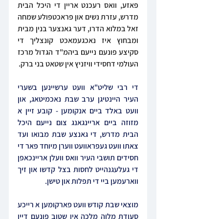
פאזע, וואס רעכנט אריין די היכל הבית 
מדרש, עזרת נשים און פראכטפולע שמחה 
זאל במלוא הדרו, דער גאנצער בנין מבית 
ומבחוץ איז נאכגעמאכט קונצליך די 
סקיצע פונעם נייעם ביהמ"ד הגדול מרכז 
העולמי דחסידי וויזניץ אין שטאט בני ברק.
די רבי שליט"א וועט ערשיינען בשערי 
העיר היינטיגן ערב שבת נאכמיטאג, און 
וועט באלד ביים אנקומען - קובע זיין א 
מזוזה ביים אריינגאנג צום נייעם היכל 
הבית מדרש, די גאנצע שבת מבואו ועד 
צאתו וועט געפראוועט ווערן מיוחד פאר די 
חסידים תושבי העיר וואס וועלן אריינכאפן 
די געלעגנהייט לחסות בצל קדשו און זיך 
ווארעמען ביי די תפלות און טישן.
מוצאי שבת קודש וועט פארקומען א רייכע 
סעודת מלוה מלכה אין שטוב פונעם דיין 