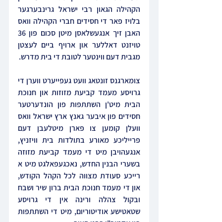
הקהילה הגאון רבי ישראל גרינבערגער 
בלויז פאר די חסידים חברי הקהילה וואס 
האבן זיך אנגעשלאסן מיטן סכום פון 36 
טויזנט דאללער און ארויף ביים לעצטן 
מגבית דעם ווינטער לטובת די בית מדרש.
צומארגנס זונטאג וועט געפייערט ווערן די 
גרויסע מעמד קביעת מזוזות און חנוכת 
הבית מיט'ן השתתפות פון הונדערטער 
חסידים פון איבער גאנץ ארץ ישראל וואס 
וועלן קומען צו פארן מיטלעבן דעם 
פרייליכע מאורע בתולדות בית וויזניץ, 
אנגעהויבן מיט די מעמד קביעת מזוזה 
בשערי הבנין החדש, נאכגעפאלגט מיט א 
רייכע סעודת מצווה לכל הקהל הקודש, 
און די מעמד חנוכת הבית ברון שיר ושבח 
ובקול צהלה ורינה אין די גרויסע 
שטאטישע אודיטוריום, מיט די השתתפות 