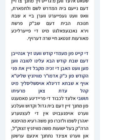
שטאט אלעד ווען מ'גרייט זיך מחנך צו זיין 
דעם נייעם בית המדרש לשם ולתפארת, 
וואס וועט געפייערט ווערן ביי א שבת 
חנוכת הבית דעם שב"ק פרשת 
וירא נאכגעפאלגט מיט די פייערליכע 
מאורעות זונטאג חיי שרה דערויף.
די קייט פון מעמדי קודש וועט זיך אנהייבן 
דעם שבת קודש הבא עלינו לטובה ווען 
מען וועט האבן די זכיה מקבל זיין את פני 
הקודש פון כ"ק אדמו"ר מוויזניץ שליט"א 
אויף א שבתא דריגלא אויסשליסליך מיט 
קהל עדת צאן מרעיתו 
תושבי 
אלעד לכבוד די פריידיגע מאמענט 
פון מחנך זיין דעם בית גדול וקדוש וועלכע 
ווערט אויפגעבויט אין די לעצטערע 
יאהרן לשמו ולזכרו פון משה רעיא מהימנא 
הרה"ק בעל ישועות משה מוויזניץ זצוק"ל, 
און ווערט אצינד נתחנך אינעם ערשטן 