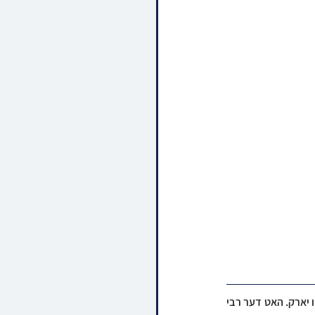
נעכטן זונטאג דער ערשטע טאג פונעם געהויבענעם ביקור המרומם פון כ"ק האדמו"ר מגור שליט"א אין ניו יארק. האט דער רבי 