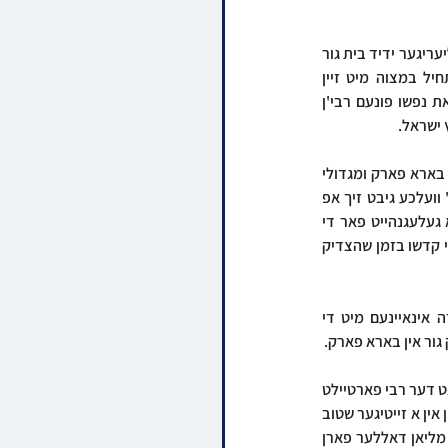
צום ערשט איז דער רבי אנגעקומען אויף א באזוך אין שטוב פון הרבני הנגיד ר' יוסף ארי' בריננער הי"ו פיליעריגער ידיד בית גור 
און פטרון פונעם תורה'דיגן חבורה ''תורתו'' דחסידי גור, וואס האט געהאט די זכיה צו זיין דער מתחיל במצוה מיט זיין 
העראאישע ביישטייערונג פון א מיליאן דאללער לטובת די קרן התורה דחסידי גור וואס איז אצינד משאת נפשו פונעם רבי'ן 
 ישראל.
פון דארט איז דער רבי צוגעפארן צום שטוב פון הנגיד החסיד ר' בנימין בייטל הי"ו מחשובי חסידי גור אין בארא פארק ומגדולי 
תומכי ומחזיקי תורה, ר' בנימין וואס איז פון בריחי התיכון פון די וואוילטעטיגע ארגאניזאציע ''הבן יקיר'' וועלכע גיבט זיך אפ 
מיט די יתומים אינערהאלב ק"ק גור, האט געלאדנט אלע יתומים אין די קהילה אין ניו יארק, זייענדיג א געלעגנהייט פאר די 
טייערע בחורים און קינדער וואס האבן שוין אזוי שטאַַרק אַַרויסגעקוקט צום רבינס באזוך, מקבל צו זיין פני קדשו בזמן שהצדיק 
דער רבי האט דארט פארברענגט א לענגערע וויילע אריבער א האלבע שעה, שמועסנדיג דברי תורה אינאיינעם מיט די 
גור אין בארא פארק.
צום שלוס האט דער רבי טועם געוועהן פון די מזונות און פארטיילט שיריים פאר אלע מסובים באזונדער האט דער רבי פארטיילט 
שאקאלאדן פאר די יתומים און אנגעוואונטשן יעדן באזונדער בברכת קדשו. נאכן מעמד איז דער רבי אריין אין א זייטיגער שטוב 
וואו דער נדיב ר' בנימין איז אריין מיט א קוויטל, און דערביי איבערגעגעבן זיין פאנטאסטישע נדבה פון א מליאן דאללער פארן 