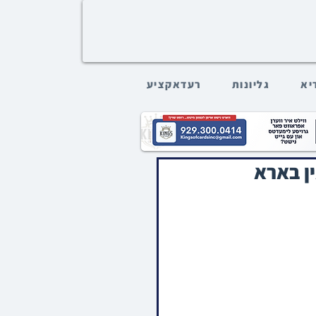
דיא
גליונות
רעדאקציע
ין בארא