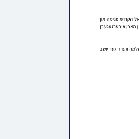
דורכאויס דעם טאג איז געוועהן זמני כניסה בבית האכסניא, וואו פילע נגידים זענען איינציגווייז אריין אל הקודש פנימה און 
איבערגעבן די תרומות הקודש, אינצווישן זיי זענען אריינגעקומען אידן פון פארשידענע פרעמדע קרייזן און האבן איבערגעגעבן 
באנאכט איז אפגעראכטן געווארן א גייסטרייכער מסיבה אינעם בית וועד לחכמים אין שטוב פון הנגיד ר' שלמה ווערדיגער יושב 