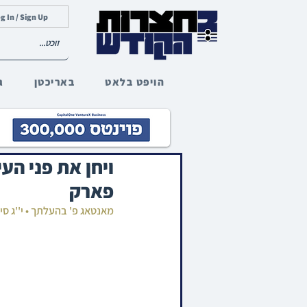
g In / Sign Up
הויפט בלאט
באריכטן
ג
ויחן את פני הע
פארק
מאנטאג פ' בהעלתך • י''ג סי