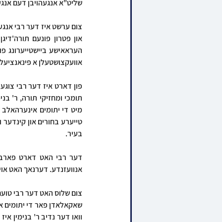
שליט"א אנגעהויבן דעם אנגע
אוועקצושטעלן א פינאנציעלע 
בעיר. 
אנוועזנדע. דערנאך האט אוי