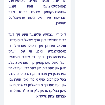
הר יונה, אבער צוליב פארשידענע 
קאמפליקאציעס וואס זענען 
אונטערגעקומען אינעם רבינס מצב 
הבריאות איז דאס נישט ערמעגליכט 
געווארן. 
לויט די יעצטיגע פלענער וועט זיך דער 
רבי ארויסלאזן קיין ארץ ישראל, קומענדיגן 
זונטאג ואתחנן און דארט פארוויילן די 
נאכפאלגנדע וואכן. ווי עס ווערט 
איבערגעגעבן דורך די שטוב מענטשן 
וועלן נישט פארקומען קיין שום אפציעלע 
טישן און מעמדים, און דער רבי וועט דארט 
אפרעכטן זיין עבודת הקודש מיט אן ענגע 
צאל מקורבים אויף א פריוואטן פארנעם, 
און וועט מעגליך מיטהאלטן די שבתים און 
טישן בצל קדשו פון כ"ק אדמו"ר מתולדות 
אברהם יצחק שליט"א.