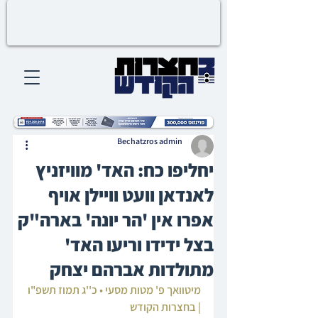
Bechatzros admin
יחליפו כח: האד' מוויזניץ
לאנדאן וועט וויילן אויף
אפרו אין 'הר יונה' בארה"ק
בצל ידידו וריעו האד'
מתולדות אברהם יצחק
מיטוואך פ' מטות מסעי • כ''ג תמוז תשפ"ו 
| בחצרות הקודש