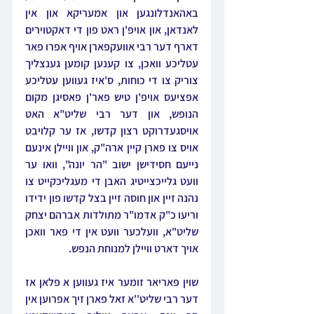
באהאנדלונגען און אמעריקא און אין 
לאנדאן, און אויפ'ן ראט פון די דאקטוירים 
דארף דער רבי אוועקפארן אויף אפרו פאר 
עטליכע וואכן, צו קענען קומען גענצליך 
צוריק צו די כוחות, ס'איז געווען עטליכע 
אפציעס אויפ'ן טיש פאר'ן פאסיגן מקום 
הנופש, און דער רבי שליט"א האט 
אויסגעדרוקט רצון קדשו, אז ער קלויבט 
אויס צו פארן קיין ארה"ק, און וויילן אינעם 
נייעם חסידישן ישוב "הר יונה", וואו ער 
וועט גלייכצייטיג האבן די מעגליכקייט צו 
נהנה זיין און חוסה זיין בצל קדשו פון ידידו 
וריעו כ"ק אדמו"ר מתולדות אברהם יצחק 
שליט"א, וועלכער וועט אין די פאר וואכן 
אויך דארט וויילן למנוחת הנפש.
שוין פאריאר זומער איז געווען א פלאן אז 
דער רבי שליט''א זאל פארן זיך אפרוען אין 