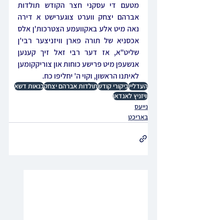
מטעם די עסקני חצר הקודש תולדות 
אברהם יצחק ווערט צוגערישט א דירה 
נאה מיט אלע באקוועמע הצטרכות'ן אלס 
אכסניא של תורה פארן וויזניצער רבי'ן 
שליט"א, אז דער רבי זאל זיך קענען 
אנשעפן מיט פרישע כוחות און צוריקקומען 
לאיתנו הראשון, וקוי ה' יחליפו כח.
העדליין
ביקורי קודש
תולדות אברהם יצחק
בנאות דשא
וויזניץ לאנדאן
נייעס
באריכט