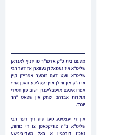
מטעם בית כ"ק אדמו"ר מוויזניץ לאנדאן 
שליט"א איז געמאלדן געווארן אז דער רבי 
שליט"א וועט דעם זומער אפרייזן קיין 
ארה"ק און וויילן אויף עטליכע וואכן אויף 
אפרו אינעם אויפבליענדן ישוב פון חסידי 
תולדות אברהם יצחק אין שטאט "הר 
יונה".
אין די יעצטיגע טעג טוט זיך דער רבי 
שליט"א ב"ה צוריקכאפן צו די כוחות, 
נאכ'ן דורכגיין א צאל מעדיצינישע 