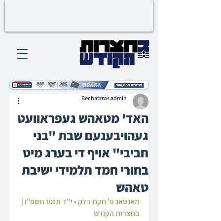
Bechatzros admin
האד' מטאהש געפראוועט
געהויבענעם שבת "בני
חביבי" אויף די בערג מיט
בחורי חמד תלמידי ישיבת
טאהש
מאנטאג פ' חקת בלק • י''ד תמוז תשפ"ו | 
בחצרות הקודש