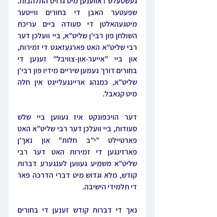
געשטעלט דאווענען מיט גרויס התלהבות. 
שפעטער האבן די בחורים ווייטער 
מיטגעהאלטן די סעודה ביים עריכת 
השולחן פון רבי'ן שליט"א, ביי וועלכן דער 
רבי שליט"א האט פארגעזאגט די זמירות, 
און ביי "אייער-און-צוויבל" זענען די 
בחורים דורך נעמען שיריים מידיו פון רבי'ן 
שליט"א, כמנהג אריינגעלייגט אין חלה 
מיט קנאבל.
דער הויכפונקט איז געווען ביי שלש 
סעודות, ביי וועלכן דער רבי שליט"א האט 
פארטיילט "י"ב חלות" און נאך'ן 
פארזינגען די זמירות האט דער רבי 
שליט"א משמיע געווען לענגערע דברות 
קודש, מלא וגדוש מיט דברי הדרכה פאר 
די תלמידי הישיבה.
נאך די דברות קודש זענען די בחורים 