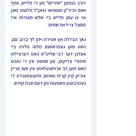
דורך נעמען "שיריים" פון די פלייש, אויף 
וואס הרה"ק מטאהש זצוק"ל פלעגט זאגן 
אז צו עסן פלייש ביי שלש סעודות איז 
מסוגל צו יראת שמים.
נאך הבדלה און אמירת ויתן לך ברוב עם, 
האט מען געפראוועט מלוה מלכה ביי 
וועלכן דער רבי שליט"א האט דערציילט 
סיפורי צדיקים, און שפעט אין די נאכט 
האט מען זיך ארויסגעלאזט אין וועג אריין 
צוריק קיין קרית טאהש, מיטנעמענדיג די 
געהויבענע השפעות פון דעם שבת קודש.