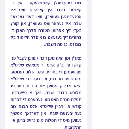
צום ספעציעלן קאמפלעקס  אין די 
קאנטרי בערג אין קאנאדע וואס איז 
אפגעדינגען געווארן, וואו דער גאנצער 
שבת איז געפארוועט געווארן, און קורץ 
נאך'ן זיך אפרוען מטורח הדרך האבן די 
בחורים זיך געזעצט צו א סדר הלימוד ביז 
צום זמן כניסת השבת.
פאר'ן זמן האט מען זוכה געווען לקבל פני 
קדשו פון כ"ק אדמו"ר מטאהש שליט"א 
פון וועמען די בחורים האבן שלום גענומען 
מיט גרויס חביבות, און דער רבי שליט"א 
האט מדליק געווען את הנרות זייענדיג 
מלובש בבגדי שבת. נאך א פייערדיגן 
תפלת מנחה האט מען געהערט די דברות 
קודש פון רבי'ן שליט"א אלס הכנה צום 
געהויבענעם שבת, און דערנאך ממשיך 
געווען מיט די תפלות מיט גרויס ברען און 
התלהבות.