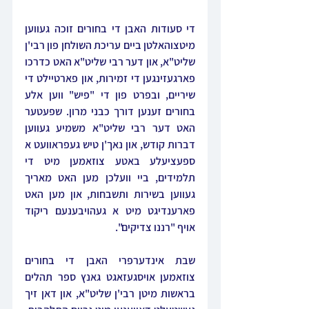
די סעודות האבן די בחורים זוכה געווען 
מיטצוהאלטן ביים עריכת השולחן פון רבי'ן 
שליט"א, און דער רבי שליט"א האט כדרכו 
פארגעזינגען די זמירות, און פארטיילט די 
שיריים, ובפרט פון די "פיש" ווען אלע 
בחורים זענען דורך כבני מרון. שפעטער 
האט דער רבי שליט"א משמיע געווען 
דברות קודש, און נאך'ן טיש געפראוועט א 
ספעציעלע באטע צוזאמען מיט די 
תלמידים, ביי וועלכן מען האט מאריך 
געווען בשירות ותשבחות, און מען האט 
פארענדיגט מיט א געהויבענעם ריקוד 
אויף "רננו צדיקים".
שבת אינדערפרי האבן די בחורים 
צוזאמען אויסגעזאגט גאנץ ספר תהלים 
בראשות מיטן רבי'ן שליט"א, און דאן זיך 