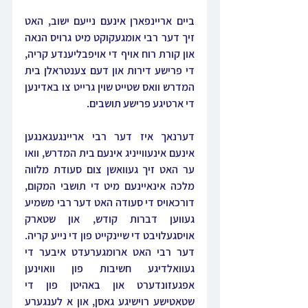
ביים אריינפארן אינעם נייעם ישוב, האט 
זיך דער רבי אומגעקוקט מיט גרויס הנאה 
און קורת רוח אויף די אויפבליענדע קריה, 
די פרישע דירות און דעם צענטראלן בית 
המדרש וואס שטייט שוין גרייט צו באדינען 
די ארטיגע פרישע תושבים.
דערנאך איז דער רבי אריינגעגאנגען 
אינעם אינעווייניג אינעם בית המדרש, וואו 
ער האט זיך געוואשן צום סעודת מלווה 
מלכה אינאיינעם מיט די תושבי המקום, 
דורכאויס די סעודה האט דער רבי משמיע 
געווען דברות קודש, און שטארק 
אויסגעלויבט די שיינקייט פון די נייע קריה. 
דער רבי האט ארומגערעדט איבער די 
געוואלדיגע חשיבות פון וואוינען 
אפגעזונדערט און באהיטן פון די 
שטאטישע רוישיגע גאסן, און א לענגערע 