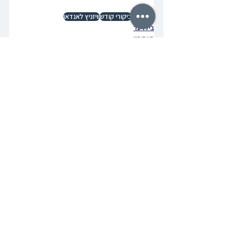
העד-ליין
ביקורי קודש
וויזניץ לאנדאן
בילדער
באריכט