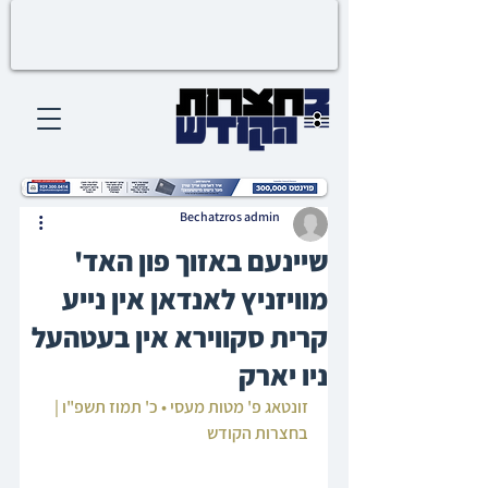
Bechatzros admin
שיינעם באזוך פון האד'
מוויזניץ לאנדאן אין נייע
קרית סקווירא אין בעטהעל
ניו יארק
זונטאג פ' מטות מעסי • כ' תמוז תשפ"ו | 
בחצרות הקודש