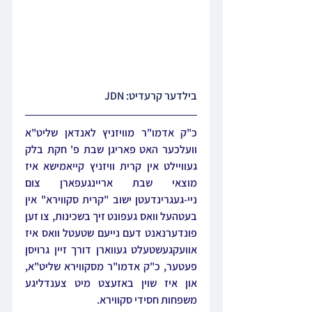
בילדער קרעדיט: JDN
כ"ק אדמו"ר מוויזניץ לאנדאן שליט"א 
וועלכער האט פאריגן שבת פ' חקת בלק 
געוויילט אין קרית וויזניץ קייאמישא איז 
מוצאי שבת אריינגעפארן צום 
ניי-געגרינדעטן ישוב "קרית סקווירא" אין 
בעטהעל וואס געפונט זיך בשכינות, צו זען 
פונדערנאנט דעם נייעם שטעטל וואס איז 
אוועקגעשטעלט געווארן דורך זיין גרויסן 
פעטער, כ"ק אדמו"ר מסקווירא שליט"א, 
און איז שוין באזעצט מיט צענדליגע 
משפחות חסידי סקווירא.