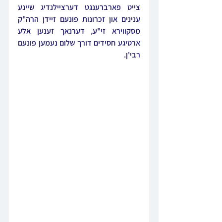
צייט פארברענגט דערציילנדיג שיינע 
ענינים און זכרונות פונעם זיידן הרה"ק 
מסקווירא זי"ע, דערנאך זענען אלע 
ארטיגע חסידים דורך שלום נעמען פונעם 
רבי'ן.