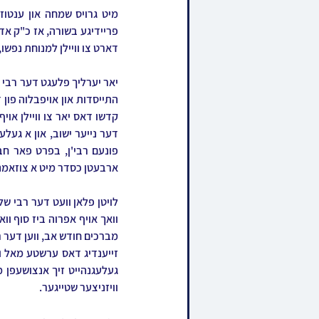
דארט צו וויילן למנוחת נפשו
ארבעטן כסדר מיט א צוזאמנא
וויזניצער שטייגער.