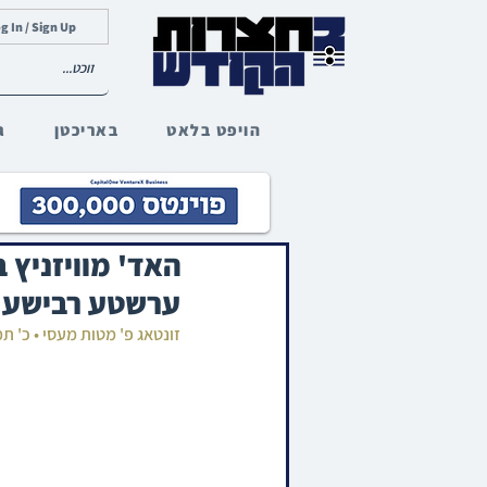
g In / Sign Up
הויפט בלאט
באריכטן
ג
האד' מוויזניץ ב
ערשטע רבישע ש
זונטאג פ' מטות מעסי • כ' ת