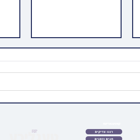
גרויסע נסים אין אלטן ביהמ"ד
בפרוס
הגדול אין שיכון סקווירא ווען טייל
מוויזנ
פונעם דאך איז איינגעפאלן;
הק' א
בחסדי ה' קיין געשעדיגטע
קאטעגאריעס
לאט
רננו צדיקים
כטן
חגים וזמנים