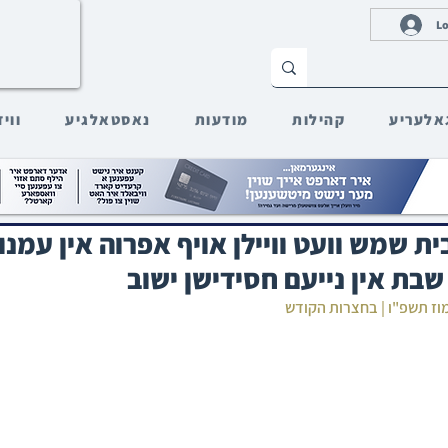
Lo
אלעריע
קהילות
מודעות
נאסטאלגיע
ווי
ית שמש וועט וויילן אויף אפרוה אין עמנו
בת אין נייעם חסידישן ישוב
מוז תשפ"ו | בחצרות הקודש