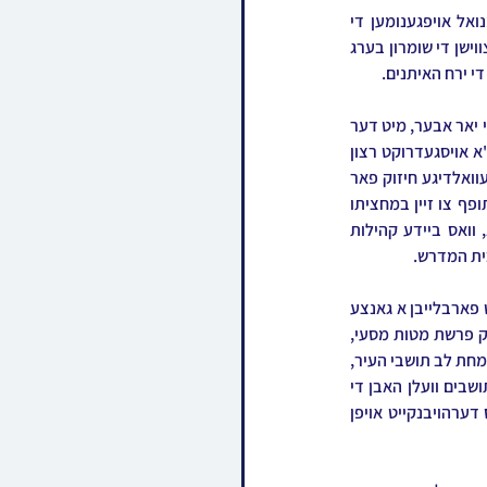
מיט גרויס שמחה און ענטוזיאזם האבן די איינוואוינער פונעם נייעם חסידישן ישוב אין דער שטאט עמנואל אויפגענומען די 
פריידיגע בשורה, אז כ"ק אדמו"ר מוויזניץ בית שמש שליט"א האט אויסגעקליבן דעם אויפבליענדן ישוב צווישן די שומרון בערג 
די ירח האיתנים.
יאר יערליך פלעגט דער רבי שליט"א וויילן אין די זומער וואכן אויף אפרוה אין קביעות'דיגע קור ערטער, היי יאר אבער, מיט דער 
התייסדות און אויפבלוה פון דער נייער קהילה דחסידי וויזניץ בית שמש אין עמנואל, האט דער רבי שליט"א אויסגעדרוקט רצון 
קדשו דאס יאר צו וויילן אויף אפרוה דארט אין עמנואל, ווען אין די זעלבע צייט וועט דאס דינען אלס א געוואלדיגע חיזוק פאר 
דער נייער ישוב, און א געלעגנהייט פאר די חסידים און די אנדערע חסידישע תושבים אין שטאט זיך מסתופף צו זיין במחציתו 
פונעם רבי'ן, בפרט פאר חברי ק"ק וויזניץ בנשיאות דעם רבינס שווער מרן אדמו"ר מווויזניץ שליט"א, וואס ביידע קהילות 
ית המדרש.
לויטן פלאן וועט דער רבי שליט"א אנקומען אינעם ישוב דעם סוף וואך פרשת מטות-מסעי, און וועט דארט פארבלייבן א גאנצע 
וואך אויף אפרוה ביז סוף וואך פרשת דברים. דער קלימאקס פונעם באזוך וועט זיין דעם קומענדיגן שב"ק פרשת מטות מסעי, 
מברכים חודש אב, ווען דער רבי שליט"א וועט פראווען די תפילות און שולחנות הטהורים בתוככי הישוב לשמחת לב תושבי העיר, 
זייענדיג דאס ערשטע מאל וואס א רבי א מנהיג עדה קדושה וועט פירן א שבת אין דער שטאט, וואו די תושבים וועלן האבן די 
געלעגנהייט זיך אנצושעפן מלוא חפניים ביי די תפילות און טישן וואס וועלן אפגעראכטן ווערן מיט גרויס דערהויבנקייט אויפן 