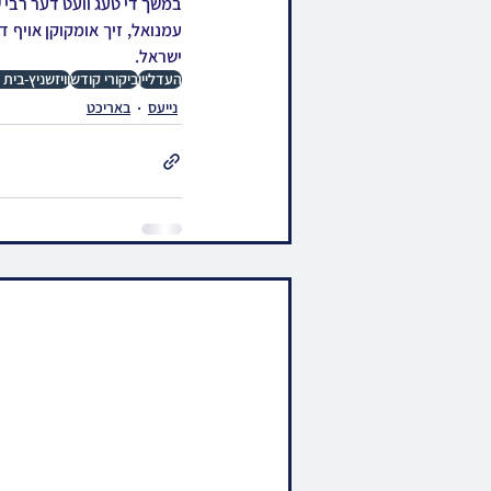
ישראל.
העדליין
ביקורי קודש
וויזשניץ-בית
נייעס
באריכט