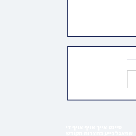
 ימי הרחמים והרצון: האד'
יץ לאנדאן פוקד געווען ציון
ין אתרא קדישא מירון
סיינט אייך אויף אויף די
שפאגל נייע בחצרות הקודש