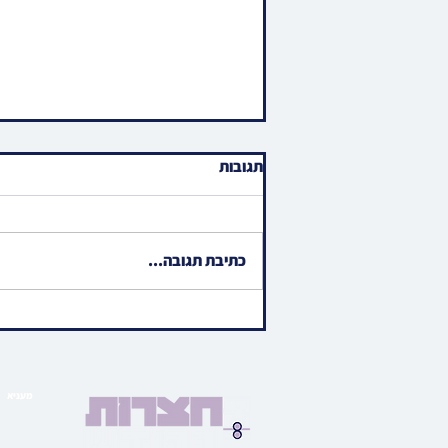
תגובות
כתיבת תגובה...
הגאון רבי מלכיאל קאטלער ראש
ישיבת ביהמ"ד גבוה באזוכט
בהיכלו פונעם פוסק הדור הגר"מ
שטערנבוך
מעניא
הויפט ב
בארי