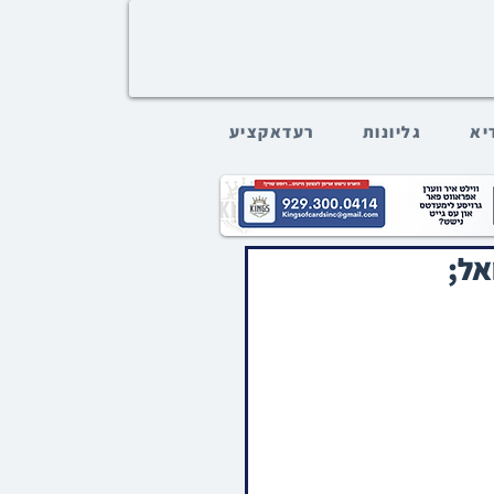
דיא
גליונות
רעדאקציע
אל;