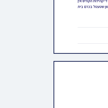
במשך די טעג וועט דער רבי שליט"א אויך אויסנוצן די געלעגנהייט ארומצוגיין צווישן די מוסדות התורה און די קהילות הקודש אין 
עמנואל, זיך אומקוקן אויף דעם שנעלן וואוקס, און מחזק זיין דעם הערליכן אויפבלוה פונעם נייעם חסידישן שטעטל בכרם בית 