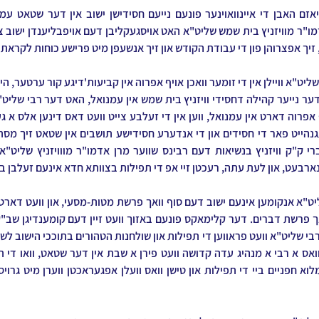
, זיך אפצרוהן פון די עבודת הקודש און זיך אנשעפן מיט פרישע כוחות לקראת 
רבעט, און לעת עתה, רעכטן זיי אפ די תפילות בצוותא חדא אינעם זעלבן ב