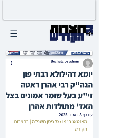
Bechatzros admin
יומא דהילולא רבתי פון
הגה"ק רבי אהרן ראטה
זי"ע בעל שומר אמונים בצל
האד' מתולדות אהרן
עודכן:
8 באפר׳ 2025
מאנטאג פ' צו • ט' ניסן תשפ"ה | בחצרות 
הקודש