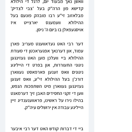
וואשן נאך מבעוד יום, לרגל די הילולא 
קדישא פון הרה"ק בעל 'צבי לצדיק' 
מבלאזוב זי"ע רבו מובהק פונעם בעל 
ההילולא וועמענס יארצייט איז 
אויסגעפאלן בו ביום ה' ניסן.
דער רבי האט געדאווענט מעריב פארן 
עמוד, און דערנאך אפגעראכטן די סעודת 
ההילולא ביי וועלכן מען האט געזינגען 
ניגוני התעוררות, און בפרט די הייליגע 
ניגונים וואס זענען פארפאסט געווארן 
דורכ'ן בעל ההילולא זי"ע, וואס זענען 
געזינגען געווארן מיט השתפכות הנפש, 
ווען די זקני החסידים האבן זיך דערמאנט 
בהילו נירו על ראשינו, פראווענענדיג זיין 
הייליגע עבודה אין ירושלים עיה"ק.
ביי די דברות קודש האט דער רבי איבער 