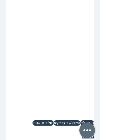
העד-ליין
הילולא דצדיקיא
תולדות אהרן
בילדער
באריכט