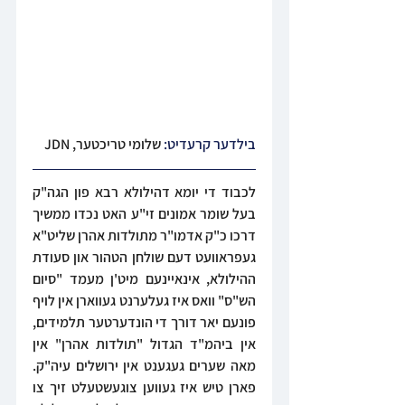
בילדער קרעדיט: 
שלומי טריכטער, JDN
לכבוד די יומא דהילולא רבא פון הגה"ק 
בעל שומר אמונים זי"ע האט נכדו ממשיך 
דרכו כ"ק אדמו"ר מתולדות אהרן שליט"א 
געפראוועט דעם שולחן הטהור און סעודת 
ההילולא, אינאיינעם מיט'ן מעמד "סיום 
הש"ס" וואס איז געלערנט געווארן אין לויף 
פונעם יאר דורך די הונדערטער תלמידים, 
אין ביהמ"ד הגדול "תולדות אהרן" אין 
מאה שערים געגענט אין ירושלים עיה"ק. 
פארן טיש איז געווען צוגעשטעלט זיך צו 