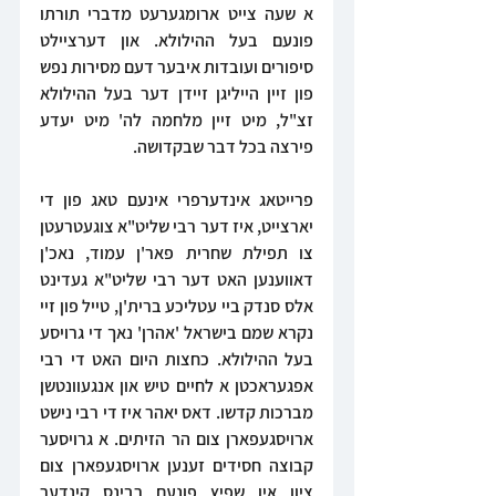
א שעה צייט ארומגערעט מדברי תורתו 
פונעם בעל ההילולא. און דערציילט 
סיפורים ועובדות איבער דעם מסירות נפש 
פון זיין הייליגן זיידן דער בעל ההילולא 
זצ"ל, מיט זיין מלחמה לה' מיט יעדע 
פירצה בכל דבר שבקדושה.
פרייטאג אינדערפרי אינעם טאג פון די 
יארצייט, איז דער רבי שליט"א צוגעטרעטן 
צו תפילת שחרית פאר'ן עמוד, נאכ'ן 
דאווענען האט דער רבי שליט"א געדינט 
אלס סנדק ביי עטליכע ברית'ן, טייל פון זיי 
נקרא שמם בישראל 'אהרן' נאך די גרויסע 
בעל ההילולא. כחצות היום האט די רבי 
אפגעראכטן א לחיים טיש און אנגעוונטשן 
מברכות קדשו. דאס יאהר איז די רבי נישט 
ארויסגעפארן צום הר הזיתים. א גרויסער 
קבוצה חסידים זענען ארויסגעפארן צום 
ציון אין שפיץ פונעם רבינס קינדער 