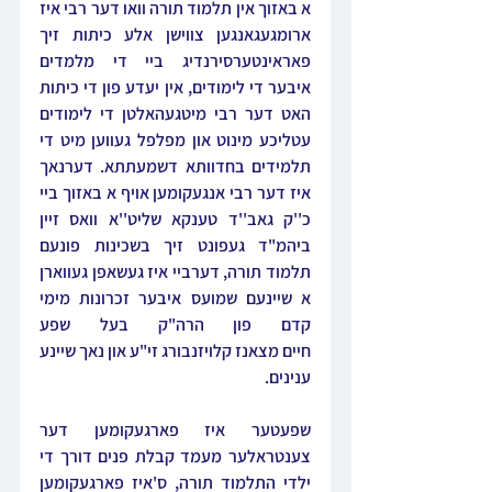
א באזוך אין תלמוד תורה וואו דער רבי איז 
ארומגעגאנגען צווישן אלע כיתות זיך 
פאראינטערסירנדיג ביי די מלמדים 
איבער די לימודים, אין יעדע פון די כיתות 
האט דער רבי מיטגעהאלטן די לימודים 
עטליכע מינוט און מפלפל געווען מיט די 
תלמידים בחדוותא דשמעתתא. דערנאך 
איז דער רבי אנגעקומען אויף א באזוך ביי 
כ''ק גאב''ד טענקא שליט''א וואס זיין 
ביהמ"ד געפונט זיך בשכינות פונעם 
תלמוד תורה, דערביי איז געשאפן געווארן 
א שיינעם שמועס איבער זכרונות מימי 
קדם פון הרה"ק בעל שפע 
חיים מצאנז קלויזנבורג זי"ע און נאך שיינע 
ענינים.
שפעטער איז פארגעקומען דער 
צענטראלער מעמד קבלת פנים דורך די 
ילדי התלמוד תורה, ס'איז פארגעקומען 