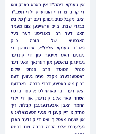
אין טענקא ביהמ"ד אין בארא פארק וואו 
די קרוב צו דריי הונדערט ילדי תשב"ר 
האבן מקבל פנים געווען דעם רבי'ן מלובש 
בבגדי שבת. ביים ערשיינען צום מעמד 
האט דער רבי באגריסט דער בעל 
האכסניא של תורה כ"ק 
גאב"ד טענקא שליט"א. אינצווישן די 
ניגונים האט איינער פון די קינדער 
געזינגען גראמען און דערנאך האט דער 
מנהל המוסד הרב פנחס שלום 
ראטטענבערג מקבל פנים געווען דעם 
רבי'ן מיט פאסיגע דברי ברכה.  נאכדעם 
האט דער רבי פארטיילט א ספר ברכת 
השחר פאר אלע קינדער, און די ילדי 
החמד האבן איבערגעגעבן קבלות זיך 
מחזק צו זיין קעגן די פגעי הטעכנאלאגיע 
און שעות צעטליך וואס די קינדער האבן 
געלערנט אלס הכנה דרבה צום רבינס 
באזוך.