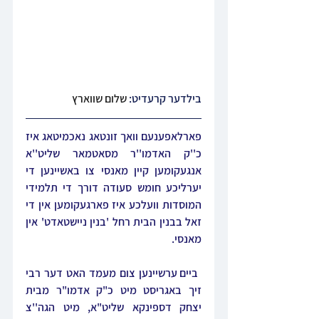
בילדער קרעדיט: 
שלום שווארץ
פארלאפענעם וואך זונטאג נאכמיטאג איז 
כ''ק האדמו''ר מסאטמאר שליט''א 
אנגעקומען קיין מאנסי צו באשיינען די 
יערליכע חומש סעודה דורך די תלמידי 
המוסדות וועלכע איז פארגעקומען אין די 
זאל בבנין הבית רחל 'בנין ניישטאדט' אין 
מאנסי.
 ביים ערשיינען צום מעמד האט דער רבי 
זיך באגריסט מיט כ"ק אדמו"ר מבית 
יצחק דספינקא שליט"א, מיט הגה''צ 