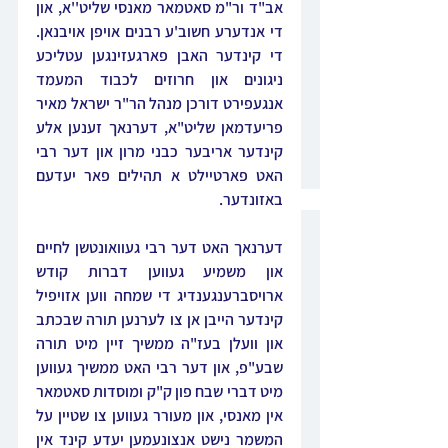
אב"ד ור"מ סאטמאר מאנסי שליט''א, און 
די אנדערע חשוב'ע רבנים אויפן אויבנאן. 
די קינדער האבן פארגעזינגען עטליכע 
ניגונים און חרוזים לכבוד המעמד 
אנגעפירט דורכן מנהל הר"ר ישראל מאיר 
פריעדמאן שליט"א, דערנאך זענען אלע 
קינדער אריבער כבני מרון און דער רבי 
האט פארטיילט א תהילים פאר יעדעם 
באזונדער. 
דערנאך האט דער רבי געוואונטשן לחיים 
און משמיע געווען דברות קודש 
ארויסברענגענדיג די שמחה ווען אזויפיל 
קינדער הייבן אן צו לערנען תורה שבכתב 
און וועלן בעז"ה ממשיך זיין מיט תורה 
שבע"פ, און דער רבי האט ממשיך געווען 
מיט דברי שבח פון ק"ק ומוסדות סאטמאר 
אין מאנסי, און מעורר געווען צו שטיין על 
המשמר נישט אנצונעמען יעדע קינד אין 