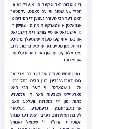
די מוסדות נאר א קינד פון א ערליכע און 
חסידישע שטוב ווי עס פאסט. עקסטער 
האט דער רבי מעורר געווען די חסידים צו 
אנהאלטן א שטארקע חומה סיי צווישן די 
גוי'אישע גאס און סיי צווישן די אידישע גאס 
און נאר אזוי קען מען אויפשטעלן ערליכע 
דורות, און מסיים געווען מיט ברכות לרוב 
פאר אלע קינדער און פאר זייערע עלטערן 
און זיידעס.
 נאכן חומש סעודה איז דער רבי אריבער 
צום דערנעבנדיגן בנין הבית רחל 'בנין 
אלי' ניישטאדט' ווי דער רבי האט 
פארטיילט מטבעות פאר די עלטערע 
כתות פון די מוסדות וועלכע האבן 
אריינגעברענגט גרעסערע געלטער 
לטובת המוסדות, דערביי האט דער מנהל 
המוסדות הרה"ח ר' שמואל זאנוויל 
ווערטהיימער הי"ו, איבערגעגעבן א 