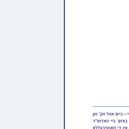
ביקור המרומם פון כ"ק גאב"ד מאקאווא שליט"א אין ניו יארק: ביי א ברית לבן אחד מחסידיו אין מאנסי • ביים אהל הק' פון 
אדמור"י ליובאוויטש אין קווינס • באזוך ביי האדמור"ים מסאטמאר • באזוך ביי האדמו"ר מפאפא • באזוך ביי האדמו"ר 
מצעהלים • הגה"צ רבי פנחס חיים גרינוואלד אבד"ק פאפא מאנסי באזוכט ביים רב • מוצאי שבת אין אין די מאנטיבעללא 