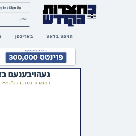
g In / Sign Up
הויפט בלאט
באריכטן
ג
געהויבענעם באז
זונטאג פ' במדבר • כ''ג איי