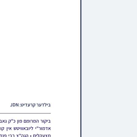
בילדער קרעדיט: JDN