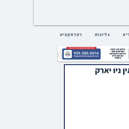
דיא
גליונות
רעדאקציע
 ניו יארק