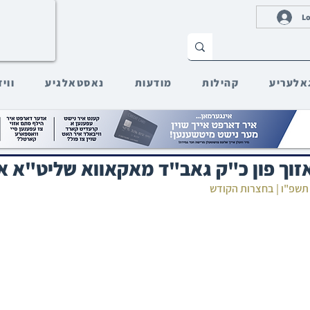
Lo
אלעריע
קהילות
מודעות
נאסטאלגיע
ווי
וך פון כ"ק גאב"ד מאקאווא שליט"א אין
ר תשפ"ו | בחצרות הקודש