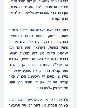
רבי שליט"א צוגעטרעטן צום היכל ה' און 
מ'האט אנגעהויבן "שאו שערים ראשיכם", 
און דער רבי האט אריינגעלייגט די ס"ת אין 
ארון הקודש.
דער רבי האט פארגעזאגט לדוד מזמור 
פסוק בפסוק כנוסח סיגוט סאטמאר 
בהתעוררות רב, ויענו כל העם אחריןו 
פסוק בפסוק, דערנאך האט דער רבי 
געזאגט קדיש, און דאן מאציל געווען 
ברכת קדשו לכל העם הנאספים, זאגנדיג 
אז פון ל"ג בעומר הייבט זיך אן די הכנה 
פאר קבלת התורה, איז טאקע יעצט די 
צייט צו מאכן די ריכטיגע הכנות פאר 
קבלת התורה, און די תורה הק' וועט 
משפיע זיין אלעס גוטס.
מ'האט דאן ארויסבאגלייט דעם רבי'ן 
בשירה וזמרה, און דער רבי איז אריבער 