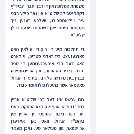
משפחת המלוכה און די רבני חברי הביד"ץ 
דקהל יטב לב שליט"א און נאך פילע רבני 
עיר וויליאמסבורג, וועלכע זענען זיך 
געקומען מיטפרייען בשמחתו פונעם רבי'ן 
שליט"א.
די תהלכוה מיט די ריקודין עילאין האט 
פארגעזעצט ביז ראדני סטריט, ווי דארט 
האט דער רבי איבערגענומען די ספר 
תורה בידיו הטהורות, און אריינגעפירט 
בבנין בית מדרשו של רבי, ביהמ"ד הגדול 
סאטמאר אשר בהיכלו כולו אומר כבוד.
צום ערשט איז דער רבי שליט"א אריין 
בחדרו הפרטי אויף א קורצע הפסקה, בעת 
ווען דער ציבור שטיפט זיך אריין אין 
ביהמ"ד הגדול, וואס נאך איידערן 
ארויספארן פון טעילאר סט. נאכן מעמד 