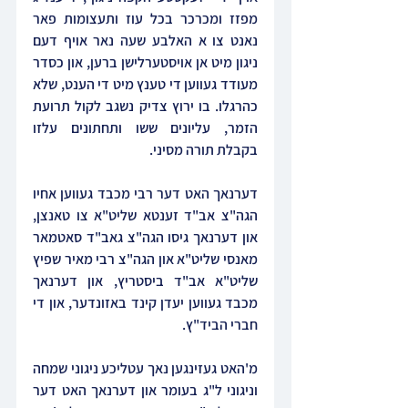
מפזז ומכרכר בכל עוז ותעצומות פאר 
נאנט צו א האלבע שעה נאר אויף דעם 
ניגון מיט אן אויסטערלישן ברען, און כסדר 
מעודד געווען די טענץ מיט די הענט, שלא 
כהרגלו. בו ירוץ צדיק נשגב לקול תרועת 
הזמר, עליונים ששו ותחתונים עלזו 
בקבלת תורה מסיני.
דערנאך האט דער רבי מכבד געווען אחיו 
הגה"צ אב"ד זענטא שליט"א צו טאנצן, 
און דערנאך גיסו הגה"צ גאב"ד סאטמאר 
מאנסי שליט"א און הגה"צ רבי מאיר שפיץ 
שליט"א אב"ד ביסטריץ, און דערנאך 
מכבד געווען יעדן קינד באזונדער, און די 
חברי הביד"ץ.
מ'האט געזינגען נאך עטליכע ניגוני שמחה 
וניגוני ל"ג בעומר און דערנאך האט דער 