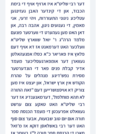
דער רבי שליט"א איז ארויף אויף די בימת 
הכבוד, און די קינדער האבן געזינגען 
עטליכע ניגוני התעוררות, ויהי זרעי, אני 
מאמין, די נענועים ניגון, אהבה רבה, און 
דאן האט מען געהערט די ווערטער פונעם 
מלמד הרה"ג ר' יואל שווארץ שליט"א 
וועלכער האט דערמאנט אז דא אויף דעם 
פלאץ איז פאריאר כ"א כסלו אפגעהאלטן 
געווארן דער אומפארגעסליכער מעמד 
אדיר קבלת פנים פאר די הונדערטער 
מסירת נפש'דיגע מנהלים על טהרת 
הקודש אין ארץ ישראל, און יעצט איז מען 
צוריק דא אויסצושרייען דעם "זאת התורה 
לא תהא מוחלפת", דערמאנענדיג אז דער 
רבי שליט"א האט טאקע צום ערשט 
געוואלט אפרעכטן די מעמד הכנסת ספר 
תורה אום יום טוב שבועות, אבער צום סוף 
האט דער רבי באשלאסן דוקא אז מ'זאל 
מאכן די הכנסת ספר תורה ל"ג בעומר אז 