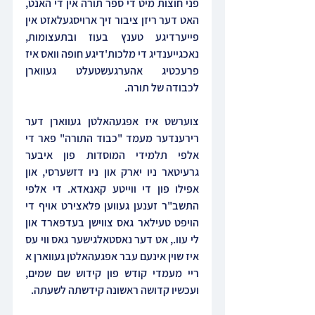
פני חוצות מיט די ספר תורה אין די האנט, 
האט דער ריזן ציבור זיך ארויסגעלאזט אין 
פייערדיגע טענץ בעוז ובתעצומות, 
נאכגייענדיג די מלכות'דיגע חופה וואס איז 
פרעכטיג אהערגעשטעלט געווארן 
לכבודה של תורה.
צוערשט איז אפגעהאלטן געווארן דער 
רירענדער מעמד "כבוד התורה" פאר די 
אלפי תלמידי המוסדות פון איבער 
גרעיטאר ניו יארק און ניו דזשערסי, און 
אפילו פון די ווייטע קאנאדא. די אלפי 
התשב"ר זענען געווען פלאצירט אויף די 
הויפט טעילאר גאס צווישן בעדפארד און 
לי עוו., אט דער נאסטאלגישער גאס ווי עס 
איז שוין אינעם עבר אפגעהאלטן געווארן א 
ריי מעמדי קודש פון קידוש שם שמים, 
ועכשיו קדושה ראשונה קידשתה לשעתה.