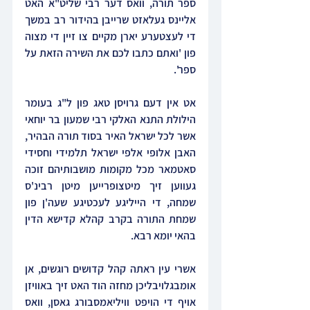
ספר תורה, וואס דער רבי שליט"א האט 
אליינס געלאזט שרייבן בהידור רב במשך 
די לעצטערע יארן מקיים צו זיין די מצוה 
פון 'ואתם כתבו לכם את השירה הזאת על 
ספר'.
אט אין דעם גרויסן טאג פון ל"ג בעומר 
הילולת התנא האלקי רבי שמעון בר יוחאי 
אשר לכל ישראל האיר בסוד תורה הבהיר, 
האבן אלופי אלפי ישראל תלמידי וחסידי 
סאטמאר מכל מקומות מושבותיהם זוכה 
געווען זיך מיטצופרייען מיטן רבינ'ס 
שמחה, די הייליגע לעכטיגע שעה'ן פון 
שמחת התורה בקרב קהלא קדישא הדין 
בהאי יומא רבא.
אשרי עין ראתה קהל קדושים רוגשים, אן 
אומבגלויבליכן מחזה הוד האט זיך באוויזן 
אויף די הויפט וויליאמסבורג גאסן, וואס 