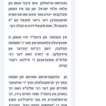
נאכנישט ערהאלטן  אזא ציבור עצום פון 
אלופי אלפי ישראל, און עס איז געווען 
מערקבאר יעדע פאר מינוט וואו עס ווערט 
אויפגעהויבן דער נייער סיגנאל פון "4 
פינגערס", וואס סיגנאליזירט א הצלה-רוף. 
אין צענטער פון ביהמ"ד איז געווען א 
ספעציעלע פלאטפארמע פאר די משפחת 
המלוכה, דעם רבי'נס קינדער און 
אייניקלעך. ווי דארט האט דער רבי 
שליט"א אפגעראכטן די הייליגע ריקודי 
קודש.
אן  עלעקטראנישע שטראם פון שמחה 
האט זיך אראפגעלאזט אויף די טויזנטער 
חסידים ווען דער רבי שליט"א האט זיך 
באוויזן אין ביהמ"ד וספר תורתו בידו, זיך 
ארויסלאזנדיג אין גאר פייערליכע טענץ 
אויף די "זעקסטע הקפה ניגון", זייענדיג 