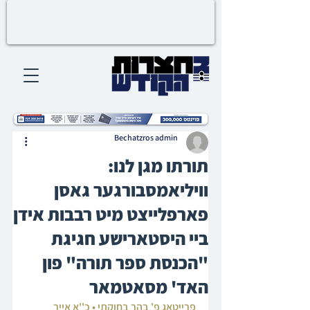
Bechatzros admin
תורתו מגן לנו:
וויליאמסבורגער גאסן
פארפלייצט מיט רבבות אידן
ביי היסטארישע חגיגת
"הכנסת ספר תורה" פון
האד' מסאטמאר
פרייטאג פ' בהר בחוקתי • כ''א אייר 