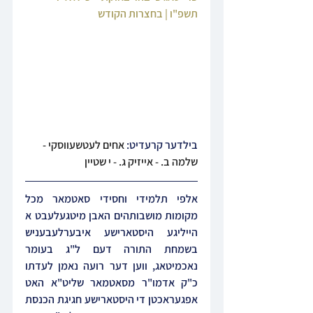
תשפ"ו | בחצרות הקודש
בילדער קרעדיט: 
אחים לעטשעווסקי - 
שלמה ב. - אייזיק ג. - י שטיין
אלפי תלמידי וחסידי סאטמאר מכל 
מקומות מושבותהים האבן מיטגעלעבט א 
הייליגע היסטארישע איבערלעבעניש 
בשמחת התורה דעם ל"ג בעומר 
נאכמיטאג, ווען דער רועה נאמן לעדתו 
כ"ק אדמו"ר מסאטמאר שליט"א האט 
אפגעראכטן די היסטארישע חגיגת הכנסת 