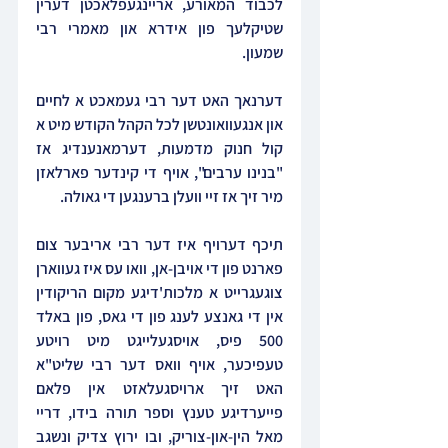
לכבוד המאורע, אריינגעפלאכטן דערין 
שטיקלעך פון אידרא און מאמרי רבי 
שמעון.
דערנאך האט דער רבי געמאכט א לחיים 
און אנגעוואונטשן לכל הקהל הקודש מיט א 
קול חנוק מדמעות, דערמאנענדיג אז 
"בנינו ערבים", אויף די קינדער פארלאזן 
מיר זיך אז זיי וועלן ברענגען די גאולה.
תיכף דערויף איז דער רבי אריבער צום 
פארנט פון די אויבן-אן, וואו עס איז געווארן 
צוגעגרייט א מלכות'דיגע מקום הריקודין 
אין די גאנצע לענג פון די גאס, פון באלד 
500 פיס, אויסגעלייגט מיט רויטע 
טעפיכער, אויף וואס דער רבי שליט"א 
האט זיך ארויסגעלאזט אין פלאם 
פייערדיגע טענץ וספר תורה בידו, דריי 
מאל הין-און-צוריק, ובו ירוץ צדיק ונשגב 