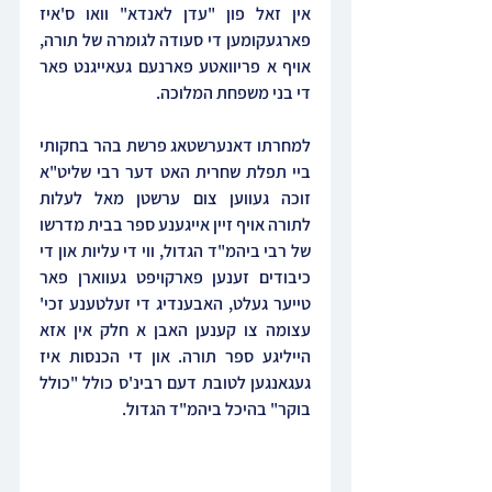
אין זאל פון "עדן לאנדא" וואו ס'איז 
פארגעקומען די סעודה לגומרה של תורה, 
אויף א פריוואטע פארנעם געאייגנט פאר 
די בני משפחת המלוכה.
למחרתו דאנערשטאג פרשת בהר בחקותי 
ביי תפלת שחרית האט דער רבי שליט"א 
זוכה געווען צום ערשטן מאל לעלות 
לתורה אויף זיין אייגענע ספר בבית מדרשו 
של רבי ביהמ"ד הגדול, ווי די עליות און די 
כיבודים זענען פארקויפט געווארן פאר 
טייער געלט, האבענדיג די זעלטענע זכי' 
עצומה צו קענען האבן א חלק אין אזא 
הייליגע ספר תורה. און די הכנסות איז 
געגאנגען לטובת דעם רבינ'ס כולל "כולל 
בוקר" בהיכל ביהמ"ד הגדול.