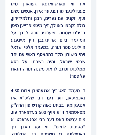
איז ווי פארשווארצט געווארן מיט 
צענדליגער טויזענטער אידן, אנשים נשים 
וטף, זקנים עם נערים, רבנן ותלמידיהון, 
כולם נקבצו באו לך, זיך מיטצופרייען מיטן 
רבינ'ס שמחה, זייענדיג זוכה לברך על 
המוגמר ביים אריינגעבן זיין אייגענע 
הייליגע ספר תורה, במעמד אלפי ישראל 
ויהי בישורון מלך בהתאסף ראשי עם יחד 
שבטי ישראל, והיה כשבתו על כסא 
ממלכתו וכתב לו את משנה תורה הזאת 
על ספר!
די מעמד האט זיך אנגעהויבן ארום 4:30 
נאכמיטאג, ווען דער רבי שליט"א איז 
אנגעקומען בביתו נאוה קודש פון הרה''ק 
מסאטמאר זי"ע אויף 500 בעדפארד עוו. 
צום ערשט האט דער רבי אפגעראכטן א 
"מסיבת לחיים", ווי עס האבן זיך 
באטייליגט די משפחת בני המלוכה, 