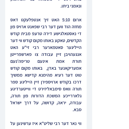
ונאמני ביתו.
ארום 5:10 האט זיך אנטפלעקט דאס 
מחזה הוד ווען דער רבי שפאנט ארויס פון 
די נאסטאלגישע דירה טרעפ מבית קודש 
הקדשים, טאקע באותו מקום קודש ווי דער 
הייליגער סאטמארער רבי זי"ע האט 
אנגעהויבן זיין עבודה צו פארשפרייטן 
תורת אמת אינעם טריפה'נעם 
אמעריקאנער באדן,  באותו מקום קודש 
טוט דער רעיא מהימנא קדישא ממשיך 
דרכו בקודש ארויספירן זיין הייליגע ספר 
תורה וואס סימבאליזירט די ווייטערדיגע 
גלאררייכע המשכת הדורות פון תורה, 
עבודה, יראה, קדושה, על דרך ישראל 
סבא.
ווי נאר דער רבי שליט"א איז ערשינען על 