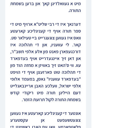
מיט א געוואלדיגן קאך און ברען בשמחת 
התורה.
דערנאך איז די רבי שליט"א ארויף מיט די 
ספר תורה אויף די קעניגליכע קארעטע 
וואס איז געווען צוגעגרייט ביי טעילאר סט. 
קאר. לי עוועניו, און די תהלוכה איז 
דורכגעפארן פאנט פון אלע אלפי תשב"ר, 
און דאן זיך איינגעדרייט אויף בעדפארד 
עוו. ווי ס'האט זיך באוויזן א מחזה הוד פון 
די תהלוכה טוט פארזעצן אויף די הויפט 
"בעדפארד עוועניו" גאסן, במעמד אלופי 
אלפי ישראל, וועלכע האבן אריינבאגלייט 
דעם הייליגן תורה מיט ריקודי קודש  
בשמחת התורה לקול תרועת הזמר.
אונטער די קעניגליכע קארעטע איז געווען 
צוגעטשעפעט אן עקסטערע 
פלאטפארמע, וואו עס האבן באשיינט די 