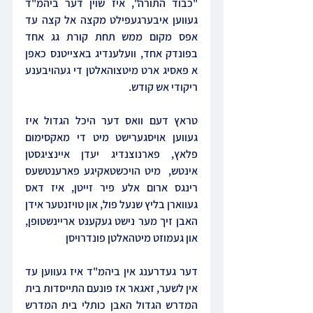
"כבוד התורה", איז שוין דער ביהמ"ד 
געווען איבערגעפילט מקצה אל קצה עד 
אפס מקום ממש תחת קורת גג אחד 
בפונדק אחד, וועלענדיג באצייטנס כאפן 
א פאסיג ארט מיטצוהאלטן די געהויבענע 
ריקודי אש קודש.
טראץ דעם וואס דער היכל הגדול איז 
געווען אויסגערישט מיט די מאקסימום 
פלאץ, פארנוצנדיג יעדן איינציגסטן 
אינטש,  מיט הויכשטאקיגע פארענטשעס 
רינגס ארום אלע פיר זייטן, איז דאס 
געווארן בליץ שנעל פול, און טויזנטער אידן 
האבן זיך מער נישט געקענט אריינשטופן, 
און געמוזט מיטהאלטן פונדרויסן
דער געדרענג אין ביהמ"ד איז געווען עד 
אין לשער, זאגאר אז פונעם התייסדות בית 
המדרש הגדול האבן כותלי בית המדרש 