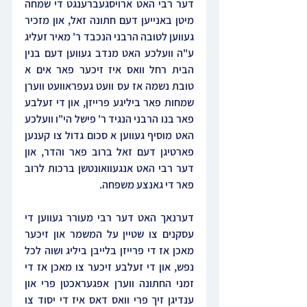
דער רבי האט ארויסגעברענגט די שמחה 
מיטן באנייען דעם חתונה זאל, און מזכיר 
געווען לטובה הרבני הנכבד ר' מאיר זעליג 
ע"ה וועלכע האט מנדב געווען דעם בנין 
הבית רחל וואס איז זיכער פאר אים א 
טובת נשמה אז עס וועט געפראוועט ווערן 
שמחות פאר ביליגע פרייזן, און די זעלבע 
פאר בנו הרבני הנגיד ר' פישל הי"ו וועלכע 
האט מוסיף געווען א סכום גדול צו קענען 
פארטיגן דעם זאל ברוב פאר והדר, און 
דער רבי האט אנגעוואונטשן ברכות לרוב 
פאר די גאנצע משפחה.
דערנאך האט דער רבי מעורר געווען די 
עסקנים צו שטיין על המשמר און זיכער 
מאכן אז די פרייזן בלייבן ביליג ושוה לכל 
נפש, און די זעלבע זיכער צו מאכן אז די 
זמני החתונה ווערן אפגעראכטן פרי און 
ענדיגן זיך פרי וואס דאס איז די יסוד צו 