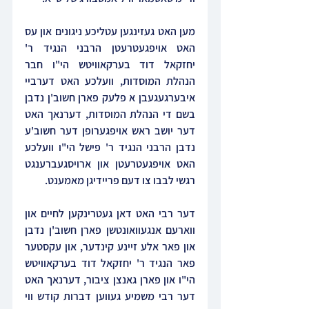
מען האט געזינגען עטליכע ניגונים און עס 
האט אויפגעטרעטן הרבני הנגיד ר' 
יחזקאל דוד בערקאוויטש הי"ו חבר 
הנהלת המוסדות, וועלכע האט דערביי 
איבערגעגעבן א פלעק פארן חשוב'ן נדבן 
בשם די הנהלת המוסדות, דערנאך האט 
דער יושב ראש אויפגערופן דער חשוב'ע 
נדבן הרבני הנגיד ר' פישל הי"ו וועלכע 
האט אויפגעטרעטן און ארויסגעברענגט 
רגשי לבבו צו דעם פריידיגן מאמענט.
דער רבי האט דאן געטרינקען לחיים און 
ווארעם אנגעוואונטשן פארן חשוב'ן נדבן 
און פאר אלע זיינע קינדער, און עקסטער 
פאר הנגיד ר' יחזקאל דוד בערקאוויטש 
הי"ו און פארן גאנצן ציבור, דערנאך האט 
דער רבי משמיע געווען דברות קודש ווי 