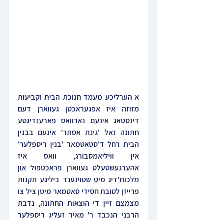
א הערליכע מעמד חנוכת הבית וקביעות 
מזוזה איז אפגעראכטן געווארן דעם 
דינסטאג אינעם נארוואס פארענדיגטע 
חתונה זאל 'גינת אסתר' אינעם בבנין 
הבית רחל ד'סטאטמאר 'בנין ריספלער' 
אין וויליאמסבורג, וואס איז 
אהערגעשטעלט געווארן פראכטפול און 
מלכות'דיג מיט שטוינענד ביליגע תקנות 
פרייזן לטובת חסידי סאטמאר מיטן ציל צו 
מצמצם זיין די הוצאות החתונה, נדבת 
הרבני הנכבד ר' מאיר זעליג ריספלער 