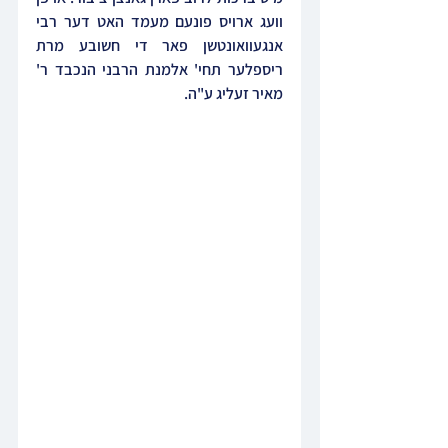
וועג ארויס פונעם מעמד האט דער רבי 
אנגעוואונטשן פאר די חשובע מרת 
ריספלער תחי' אלמנת הרבני הנכבד ר' 
מאיר זעליג ע"ה.