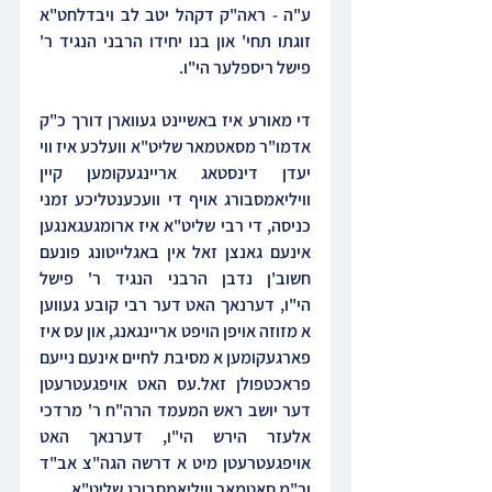
ע"ה - ראה"ק דקהל יטב לב ויבדלחט"א 
זוגתו תחי' און בנו יחידו הרבני הנגיד ר' 
פישל ריספלער הי"ו.
די מאורע איז באשיינט געווארן דורך כ"ק 
אדמו"ר מסאטמאר שליט"א וועלכע איז ווי 
יעדן דינסטאג אריינגעקומען קיין 
וויליאמסבורג אויף די וועכענטליכע זמני 
כניסה, די רבי שליט"א איז ארומגעגאנגען 
אינעם גאנצן זאל אין באגלייטונג פונעם 
חשוב'ן נדבן הרבני הנגיד ר' פישל 
הי"ו, דערנאך האט דער רבי קובע געווען 
א מזוזה אויפן הויפט אריינגאנג, און עס איז 
פארגעקומען א מסיבת לחיים אינעם נייעם 
פראכטפולן זאל.עס האט אויפגעטרעטן 
דער יושב ראש המעמד הרה"ח ר' מרדכי 
אלעזר הירש הי"ו, דערנאך האט 
אויפגעטרעטן מיט א דרשה הגה"צ אב"ד 
ור"מ סאטמאר וויליאמסבורג שליט"א.