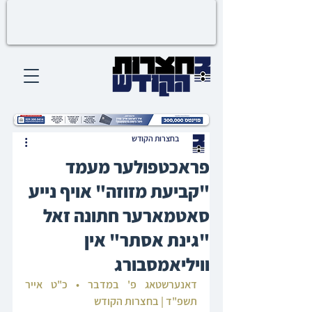
בחצרות הקודש
פראכטפולער מעמד
"קביעת מזוזה" אויף נייע
סאטמארער חתונה זאל
"גינת אסתר" אין
וויליאמסבורג
דאנערשטאג פ' במדבר • כ"ט אייר 
תשפ"ד | בחצרות הקודש