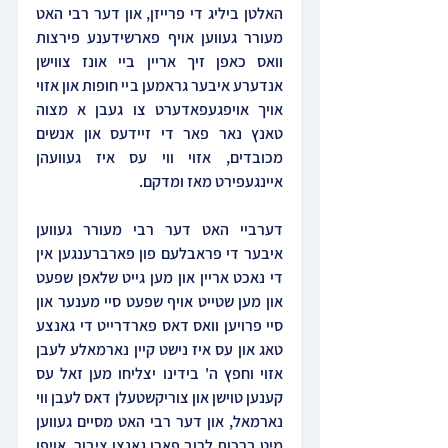
האלטן ביליג די פרייזן, און דער רבי האט 
מעורר געווען אויף פארשידענע פירצות 
וואס כאפן זיך אריין ביי אונז צווישן 
אנדערע איבער גראמען ביי חופות און אזוי 
אויך אויפגעפאדערט צו געבן א מצוה 
טאנץ נאר פאר די זיידעס און אנשים 
מכובדים, אזוי ווי עס איז געוועהן 
איינגעפירט מאז ומדקם.
דערביי האט דער רבי מעורר געווען 
איבער די פראבלעם פון פארברענגען אין 
די נאכט אריין און מען גייט שלאפן שפעט 
און מען שטייט אויף שפעט סיי מענער און 
סיי פרויען וואס דאס פארדרייט די גאנצע 
טאג און עס איז נישט קיין נארמאלע לעבן 
אזוי וחפץ ה' בידינו יצליחו מען זאל עס 
קענען טוישן און צוריקשטעלן דאס לעבן ווי 
נארמאל, און דער רבי האט מסיים געווען 
מיט ברכות לרוב פארן גאנצן ציבור. אויפן 