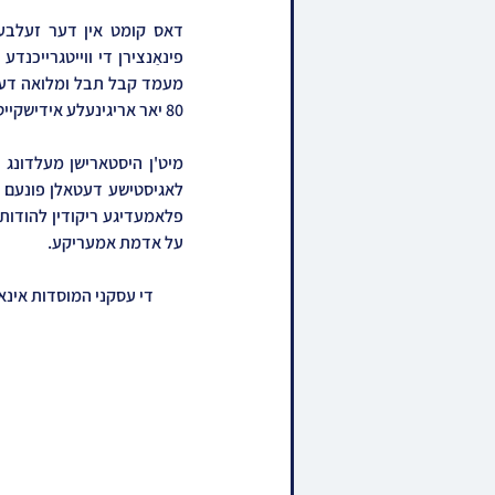
80 יאר אריגינעלע אידישקייט און חינוך הטהור למען עתיד הדורות על אדמת אמעריקע.
על אדמת אמעריקע.
די עסקני המוסדות אינאיי