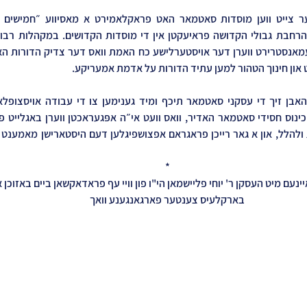
*
נעם מיט העסקן ר' יוחי פליישמאן הי"ו פון וויי עף פראדאקשאן ביים באזוכן א
בארקלעיס צענטער פארגאנגענע וואך