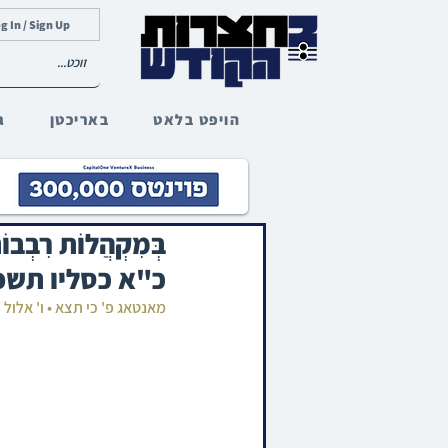
g In / Sign Up
הויפט בלאט
באריכטן
ג
בְּמִקְהֲלוֹת ר
כ"א כסליו תשפ
מאנטאג פ' כי תצא • ו' אלו