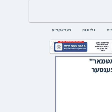
דיא
גליונות
רעדאקציע
 סאטמאר"
צענטער