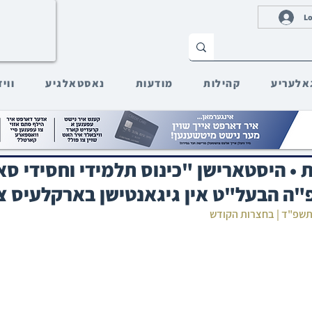
Lo
אלעריע
קהילות
מודעות
נאסטאלגיע
ווי
ִבְבוֹת • היסטארישן "כינוס תלמידי וחסידי
"ה הבעל"ט אין גיגאנטישן בארקלעיס 
ל תשפ"ד | בחצרות הקודש