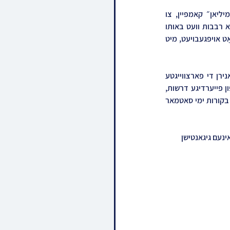
דאס קומט אין דער זעלבער צייט ווען מוסדות סאטמאר האט פראקלאמירט א מאסיווע ״חמישים מיליאן״ קאמפיין, צו 
פינאַנצירן די ווייטגרייכנדע הרחבת גבולי הקדושה פראיעקטן אין די מוסדות הקדושים. במקהלות רבוא רבבות וועט באותו 
מעמד קבל תבל ומלואה דעמאנסטרירט ווערן דער אויסטערלישע כח האמת וואס דער צדיק הדורות האָט אויפגעבויעט, מיט 
מיט'ן היסטארישן מעלדונג האבן זיך די עסקני סאטמאר תיכף ומיד גענימען צו די עבודה אויסצופלאנירן די פארצווייגטע 
לאגיסטישע דעטאלן פונעם כינוס חסידי סאטמאר האדיר, וואס וועט אי״ה אפּגעראכטן ווערן באגלייט פון פייערדיגע דרשות, 
פלאמעדיגע ריקודין להודות ולהלל, און א גאר רייכן פראגראם אפצושפיגלען דעם היסטארישן מאמענט בקורות ימי סאטמאר 
ינעם גיגאנטישן 