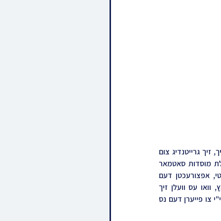
א דראמאטישע מעלדונג קלינגט אפ דעם היינטיגן דינסטאג צווישן תלמידי וחסידי סאטמאר אלוועלטליך, זיך גרייטנדיג צום 
היסטארישן ווענדפונקט ״יובל השמונים״ מיום הצלת מרן הרה"ק מסאטמאר זי״ע, איז דורך די הנהלת מוסדות סאטמאר 
וויליאמסבורג - געשלאסן געווארן א הסכם מיט'ן גיגאנטישן ״בארקלעיס צענטער״ אין ניו יארק סיטי, אפצורעכטן דעם 
היסטארישן "כינוס תלמידי וחסידי סאטמאר", ביום כ״א כסלו שנת תשפ״ה הבעל״ט, זונטאג פ' מקץ, וואו עס וועלן זיך 
צוזאמקומען ״גאנץ סאטמאר״ אונטער איין דאך, ומלכם בראשם כ"ק אדמו"ר מסאטמאר שליט"א מהרי"י צו פייערן דעם נס 