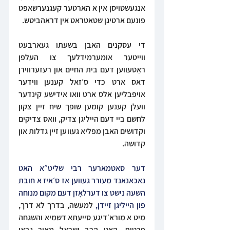
אנגעשטויסן אין א הארטער קעגנערשאפט 
פונעם ארטיגן שטאטראט אין דראהביטש.
די עסקנים האבן בשעתו געארבעט 
ווייטער אומערמידלעך צו העלפן 
ראַטעווען דעם בית החיים און רעזערווירן 
דאס ארט כדי ס׳זאל קענען ווידער 
אויפבליען אלס ארט וואו אידישע קינדער 
וועלן קענען קומען שופך שיח זיין צקון 
לחשם ביי דעם הייליגן צדיק, וואס צדיקים 
וקדושים האבן מפליא געווען זיין גדלות און 
קדושה. 
דער סאטמארער רבי שליט״א האט 
נאכאנאנד מעורר געווען אז ס׳איז א חובת 
השעה נישט צו דערלאָזן דעם מקום מנוחה 
פון הייליגן זיידן,
 למעשה, בדרך לא דרך, 
מיט א מורא׳דיגע סייעתא דשמיא והשגחה 
פרטית, האָט הרב ישראל מאיר גבאי 