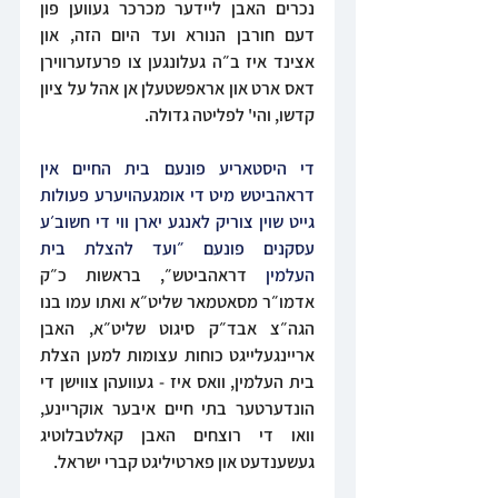
נכרים האבן ליידער מכרכר געווען פון 
דעם חורבן הנורא ועד היום הזה, און 
אצינד איז ב״ה געלונגען צו פרעזערווירן 
דאס ארט און אראפשטעלן אן אהל על ציון 
קדשו, והי' לפליטה גדולה.
די היסטאריע פונעם בית החיים אין 
דראהביטש מיט די אומגעהויערע פעולות 
גייט שוין צוריק לאנגע יארן ווי די חשוב׳ע 
עסקנים פונעם ״ועד להצלת בית 
העלמין 
דראהביטש״, בראשות כ״ק 
אדמו״ר מסאטמאר שליט״א ואתו עמו בנו 
הגה״צ אבד״ק סיגוט שליט״א, האבן 
אריינגעלייגט כוחות עצומות למען הצלת 
בית העלמין, וואס איז - געוועהן צווישן די 
הונדערטער בתי חיים איבער אוקריינע, 
וואו די רוצחים האבן קאלטבלוטיג 
געשענדעט און פארטיליגט קברי ישראל.