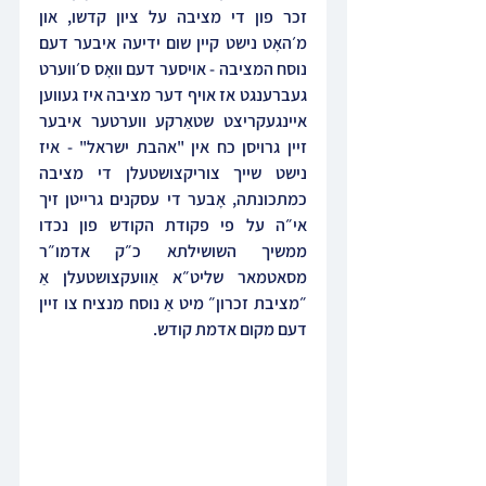
זכר פון די מציבה על ציון קדשו, און 
מ׳האָט נישט קיין שום ידיעה איבער דעם 
נוסח המציבה - אויסער דעם וואָס ס׳ווערט 
געברענגט אז אויף דער מציבה איז געווען 
איינגעקריצט שטאַרקע ווערטער איבער 
זיין גרויסן כח אין "אהבת ישראל" - איז 
נישט שייך צוריקצושטעלן די מציבה 
כמתכונתה, אָבער די עסקנים גרייטן זיך 
אי״ה על פי פקודת הקודש פון נכדו 
ממשיך השושילתא כ״ק אדמו״ר 
מסאטמאר שליט״א אַוועקצושטעלן אַ 
״מציבת זכרון״ מיט אַ נוסח מנציח צו זיין 
דעם מקום אדמת קודש.