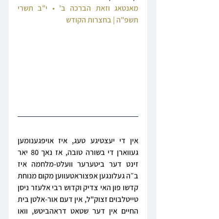
מאנטאג וזאת הברכה ב' • י"ב תשרי 
תשפ"ה | בחצרות הקודש‎
אין די יעצטיגע טעג, איז אויפגענומען 
געווארן די בשורה טובה, אז נאך 80 יאר 
זינט דער ביטערער וועלט-מלחמה איז 
ב״ה געלונגען אפצוראטעווען מקום מנוחת 
קדשו פון האי צדיק וקדוש רבי אלעזר ניסן 
טייטלבוים זצוק"ל, אין דעם אור-אלטן בית 
החיים אין דער שטאט דראהביטש, וואו 