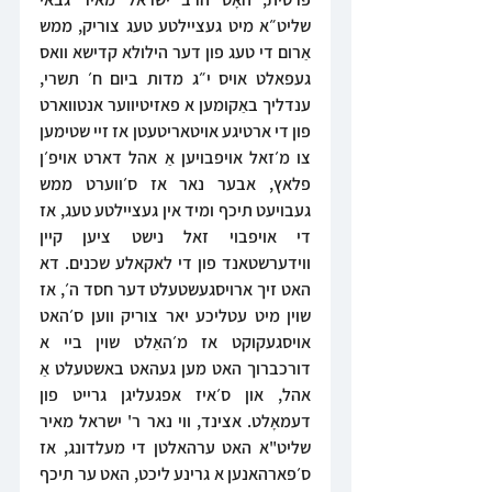
שליט״א מיט געציילטע טעג צוריק, ממש 
אַרום די טעג פון דער הילולא קדישא וואס 
געפאלט אויס י״ג מדות ביום ח׳ תשרי, 
ענדליך באַקומען א פאזיטיווער אנטווארט 
פון די ארטיגע אויטאריטעטן אז זיי שטימען 
צו מ׳זאל אויפבויען אַ אהל דארט אויפ׳ן 
פלאץ, אבער נאר אז ס׳ווערט ממש 
געבויעט תיכף ומיד אין געציילטע טעג, אז 
די אויפבוי זאל נישט ציען קיין 
ווידערשטאנד פון די לאקאלע שכנים. דא 
האט זיך ארויסגעשטעלט דער חסד ה׳, אז 
שוין מיט עטליכע יאר צוריק ווען ס׳האט 
אויסגעקוקט אז מ׳האַלט שוין ביי א 
דורכברוך האט מען געהאט באשטעלט אַ 
אהל, און ס׳איז אּפגעליגן גרייט פון 
דעמאָלט. אצינד, ווי נאר ר' ישראל מאיר 
שליט"א האט ערהאלטן די מעלדונג, אז 
ס׳פארהאנען א גרינע ליכט, האט ער תיכף 