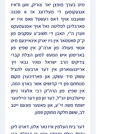
מיט בערך פופצן יאר צוריק, ווען ס'איז 
אנגעקומען די מעלדונג אז א סכנה 
שוועבט אויף דאס רעשטל וואס איז יא 
פארבליבן לּפליטה זאל אויך אּפגעמעקט 
ווערן ה"י, האבן די חשוב'ע עסקנים פון 
ק״ק סאטמאר אין ניו יארק אינאיינעם מיט 
אנשי פעולה פון ארה״ק אין שּפיץ פון 
בארימטן איש המעש למען הצלת קברי 
צדיקים הרב ישראל מאיר גבאי זיך 
אריינגעווארפן אין דער ארבעט להציל 
עשוק מיד עשקו, און פארזיכערן מקום 
מנוחתם פון די קדושים אשר בארץ המה, 
אין שפיץ פון הרה"ק רבי אלעזר ניסן 
טייטלבוים זצ"ל, דער זון פון דער הייליגער 
ישמח משה זי״ע, און פאטער פונעם ייטב 
לב, ששם חלקת מחוקק ספון. 
דער בית העלמין איז גאר אלט, דארט ליגן 
גדולי עולם ומצוקי ארץ ווי הרה"ק רבי 