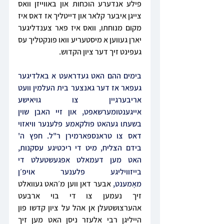
פילע אנדערע הוכחות און באווייזן וואס 
צייגן איבער קלאר און דייטליך אז דאס איז 
מקום מנוחתו, וואס איז פאר צענדליגער 
יארן געווען א מיסטעריע וואו פונקטליך עס 
געפינט זיך דער ציון הקדוש. 
בימים ההם האט געדראעט א באלדיגער 
געפאר אז דער גאנצער בית העלמין וועט 
אריבערגיין צו גויאישע 
אייגענטומערשאפט, און זיי האבן שוין 
בשעתו געהאט פולקאמע פלענער וויאזוי 
דאס צו טראנספארמירן ר"ל. חפץ ה' 
בידם הצליח, מיט די ריכטיגע עסקנות, 
האט מען דעמאלט אפגעשטעלט די 
בייזוויליגע פלענער אויפ׳ן 
מאָמענט, 
אבער דאן ווען מ׳האט געוואלט 
זיך נעמען צו די בוי ארבעט 
אהערצושטעלן אן אהל על ציון קדשו פון 
הייליגן רבי אלעזר ניסן האט מען זיך 