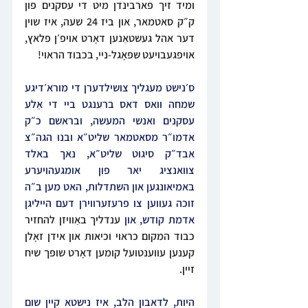
ומיד זיך פארבינדן מיט די עסקנים פון 
ק״ק סאטמאר, און ביז 24 שעה, איז שוין 
דער אהל געשטאַנען דאָרט אויפ׳ן פלאץ, 
אויפגעבויעט שּפאָגל-ניי, בכבוד הראוי! 
ס׳נישט מעגליך צושילדערן די מורא׳דיגע 
שמחה וואס דאס ברענגט ביי די אַלע 
עסקנים ואנשי המעשה, ובראשם כ״ק 
אדמו״ר מסאטמאר שליט״א ובנו הגה״צ 
אבד״ק סיגוט שליט״א, נאך באלד 
צוואנציג יאר פון אומגעהויערע 
באמיאונגען און השתדלות, האט מען ב״ה 
זוכה געווען צו פרעזערווירן דעם הייליגן 
אדמת קודש, און 
ענדליך באַוויזן להחזיר 
כבוד המקום כראוי וכיאות און אידן זאָלן 
קענען עווענטועל קומען דאָרט שופך שיח 
זיין. 
היות, לדאבון הלב, איז נישטא קיין שום 