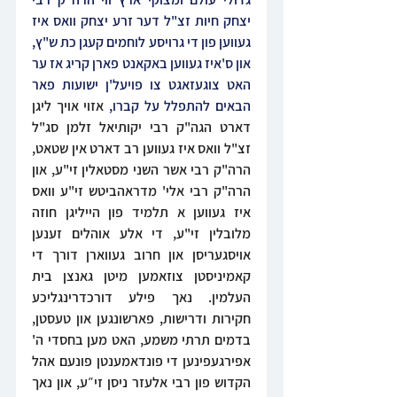
יצחק חיות זצ"ל דער זרע יצחק וואס איז 
געווען פון די גרויסע לוחמים קעגן כת ש"ץ, 
און ס'איז געווען באקאנט פארן קריג אז ער 
האט צוגעזאגט צו פויעל'ן ישועות פאר 
הבאים להתפלל על קברו,
 אזוי אויך ליגן 
דארט הגה"ק רבי יקותיאל זלמן סג"ל 
זצ"ל וואס איז געווען רב דארט אין שטאט, 
הרה"ק רבי אשר השני מסטאלין זי"ע, און 
הרה"ק רבי אלי' מדראהביטש זי"ע וואס 
איז געווען א תלמיד פון הייליגן חוזה 
מלובלין זי"ע, די אלע אוהלים זענען 
אויסגעריסן און חרוב געווארן דורך די 
קאמיניסטן צוזאמען מיטן גאנצן בית 
העלמין. נאך פילע דורכדרינגליכע 
חקירות ודרישות, פארשונגען און טעסטן, 
בדמים תרתי משמע, האט מען בחסדי ה' 
אפירגעפינען די פונדאמענטן פונעם אהל 
הקדוש פון רבי אלעזר ניסן זי״ע, און נאך 