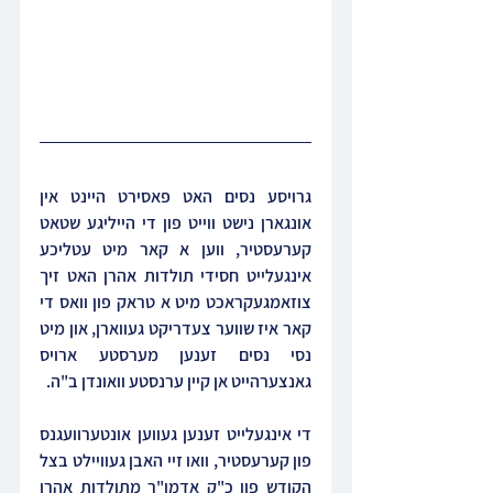
גרויסע נסים האט פאסירט היינט אין 
אונגארן נישט ווייט פון די הייליגע שטאט 
קערעסטיר, ווען א קאר מיט עטליכע 
אינגעלייט חסידי תולדות אהרן האט זיך 
צוזאמגעקראכט מיט א טראק פון וואס די 
קאר איז שווער צעדריקט געווארן, און מיט 
נסי נסים זענען מערסטע ארויס 
גאנצערהייט אן קיין ערנסטע וואונדן ב"ה.
די אינגעלייט זענען געווען אונטערוועגנס 
פון קערעסטיר, וואו זיי האבן געוויילט בצל 
הקודש פון כ"ק אדמו"ר מתולדות אהרן 