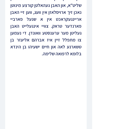
שליט"א, און האבן געהאלטן קורצע מינוטן 
נאכן זיך ארויסלאזן אין וועג, ווען זיי האבן 
אריינגעקראכט אין א שנעל פארביי 
פארנדער טראק. צוויי אינגעלייט האבן 
געליטן מער ערענסטע וואונדן. די נעמען 
צו מתפלל זיין איז אברהם אליעזר בן 
טשארנע לאה און חיים ישעיהו בן הינדא 
בלומא לרפואה שלימה.