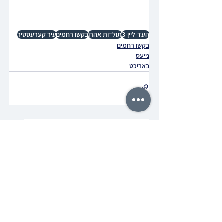
העד-ליין-3
תולדות אהרן
בקשו רחמים
עיר קערעסטיר
בקשו רחמים
נייעס
באריכט