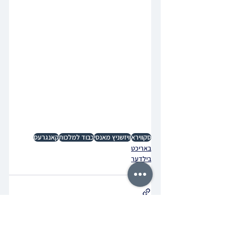
סקווירא
וויזשניץ מאנסי
כבוד למלכות
קאנגרעס
באריכט
בילדער
נייעס