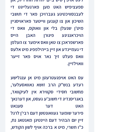
ספעציפיש האט מען פארגעלייגט די 
לעבנסוויכטיגע געברויכן פאר די תושבי 
השיכון און צו קענען ווייטער פאראויסגיין 
מיט'ן שנעלן בלי און וואוקס, וואס די 
הויכראנגיגע פיגורן האבן הייס 
פארשפראכן צו טאן וואס אימער צו העלפן 
די געמיינדע און זיין בייהילפפיג מיט אלעס 
וואס פעלט זיך נאר אויס פאר זייער 
וואוילזיין.
עס האט אויפגעטרעטן מיט אן ענגלישע 
רעדע בנש"ק הרב זושא נאוואסעלער, 
מחשובי חסידי סקווירא אין לעיקוואד, 
באגריסנדיג די חשוב'ע געסט, און דערנאך 
האט דער סענאט 
פירער שומער געוואונטשן דעם רבי'ן לרגל 
זיין יום הבהיר דעם היינטיגן מאנטאג נח, 
כ"ו תשרי, מיט א ברכה אויף לשון הקודש, 