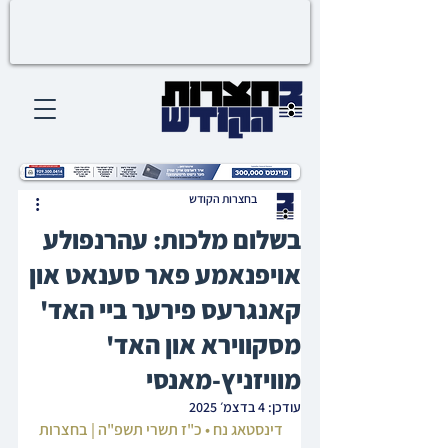
בחצרות הקודש
בשלום מלכות: עהרנפולע
אויפנאמע פאר סענאט און
קאנגרעס פירער ביי האד'
מסקווירא און האד'
מוויזניץ-מאנסי
עודכן:
4 בדצמ׳ 2025
דינסטאג נח • כ"ז תשרי תשפ"ה | בחצרות 