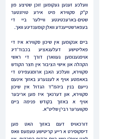
וועלכע זענען געקומען זוכן שטיצע פון 
ק"ק סקווירא מיט אירע טויזנטער 
שטים-בארעכטיגטע וויילער ביי די 
בעפארשטייענדע וואלן קומענדיגע וואך.
ביים אנקומען אין שיכון סקווירא איז די 
פאליטישע דעלעגאציע בכבוד'דיג 
אויפגענומען געווארן דורך די ראשי 
הקהלה און אישי הציבור אין חצר הקודש 
סקווירא, וועלכע האבן ארומגעפירט די 
באאמטע אויף א לענגערע באזוך אינעם 
נייעם בנין ביהמ"ד הגדול אין שיכון 
סקווירא, און דערנאך איז מען אריבער 
אויף א באזוך בקודש פנימה ביים 
סקווערער רבי'ן שליט"א.
דורכאויס דעם באזוך האט מען 
דיסקוסירט א רייע קריטישע טעמעס וואס 
ליגט אויפ'ן טיש ביים יהדות החרדית, און 