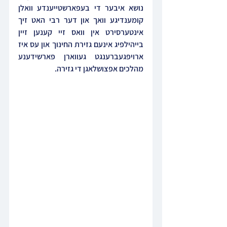
נושא איבער די בעפארשטייענדע וואלן 
קומענדיגע וואך און דער רבי האט זיך 
אינטערסירט אין וואס זיי קענען זיין 
בייהילפיג אינעם גזירת החינוך און עס איז 
ארויפגעברענגט געווארן פארשידענע 
מהלכים אפצושלאגן די גזירה. 