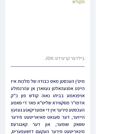
הקודש
בילדער קרעידט: JDN
מיט'ן העכסטן מאס כבודה של מלכות איז 
היינט אפגעהאלטן געווארן אן עהרנפולע 
אויפנאמע בביתו נאוה קודש פון כ"ק 
אדמו"ר מסקווירא שליט"א פאר די סאמע 
העכסטע פירער אין די אמעריקאנע געזעץ 
הייזער, דער סענאט מאיאריטעט פירער 
טשאק שומער, און דער קאנגרעס 
מינאריטעט פירער העקעם דזשעפעריס, 