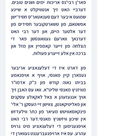
פאר'ן רבי'נס אריכות ימים ושנים טובים. 
דערביי האט זיך אנטוויקלט א שיינע 
שמועס איבער דעם סענאטאר'ס חסיד'ישן 
אפשטאם, פון טשארטקובער חסידים פון 
דער אלטער היים, און דער רבי האט 
דערנאך ווארעם געוואונטשן פאר די 
הצלחה פון זייער קאמפיין און מזל און 
ברכה אין אלע זייערע פעולות.
פון דארט איז די דעלעגאציע אריבער 
געפארן קיין מאנסי, אויף א אויפנאמע 
בביתו נאוה קודש פון כ"ק אדמו"ר 
מוויזניץ מאנסי שליט"א. וואו עס האבן זיך 
אויך אנגעזעהן א צאל לאקאלע עסקנים 
און פאליטיקאנטן, צווישן זיי העסקן ר' אלי' 
פינקאסאוויטש מעיאר פון כתר ווילעדזש 
אין שיכון וויזשניץ מאנסי.דער רבי האט 
אויפגענימען די דעלעגאציע מיט גרויס 
עהרע. עס איז ארויפגעברענגט געווארן די 