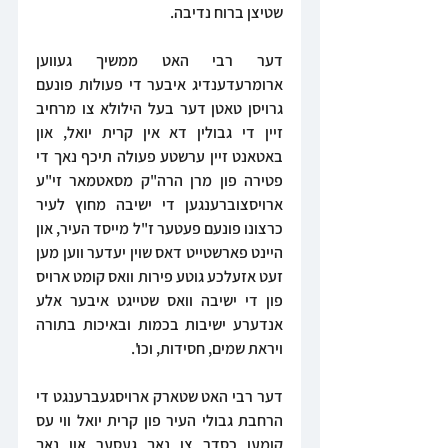
שטיצן ברוח נדיבה.
דער רבי האט ממשיך געווען 
ארומרעדענדיג איבער די פעולות פונעם 
גרויסן טאטן דער בעל הילולא צו מרחיב 
זיין די גבולין דא אין קרית יואל, און 
באטאנט זיין ערשטע פעולה תיכף נאך די 
פטירה פון מרן הרה"ק מסאטמאר זי"ע 
ארויסצוברענגען די ישיבה מחוץ לעיר 
כרצונו פונעם פעטער ז"ל מייסד העיר, און 
היינט פארשטייט דאס שוין יעדער ווען מען 
זעט אזעלכע גוטע פירות וואס קומט ארויס 
פון די ישיבה וואס שטייגט איבער אלע 
אנדערע ישיבות בכמות ובאיכות בתורה 
ויראת שמים, חסידות, וכו'.
דער רבי האט שטארק ארויסגעברענגט די 
הרחבת גבולי העיר פון קרית יואל ווי עס 
קומען כסדר צו נאך געסער און נאך 