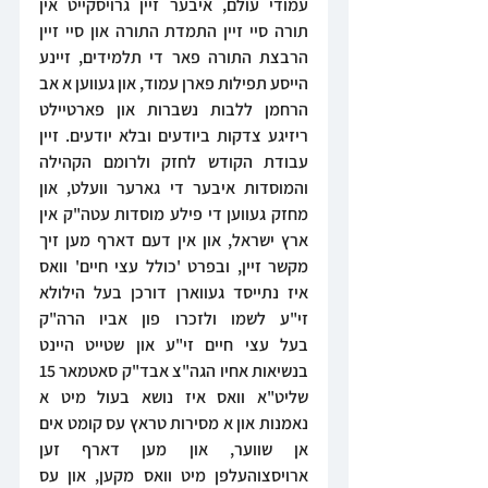
עמודי עולם, איבער זיין גרויסקייט אין 
תורה סיי זיין התמדת התורה און סיי זיין 
הרבצת התורה פאר די תלמידים, זיינע 
הייסע תפילות פארן עמוד, און געווען א אב 
הרחמן ללבות נשברות און פארטיילט 
ריזיגע צדקות ביודעים ובלא יודעים. זיין 
עבודת הקודש לחזק ולרומם הקהילה 
והמוסדות איבער די גארער וועלט, און 
מחזק געווען די פילע מוסדות עטה"ק אין 
ארץ ישראל, און אין דעם דארף מען זיך 
מקשר זיין, ובפרט 'כולל עצי חיים' וואס 
איז נתייסד געווארן דורכן בעל הילולא 
זי"ע לשמו ולזכרו פון אביו הרה"ק 
בעל עצי חיים זי"ע און שטייט היינט 
בנשיאות אחיו הגה"צ אבד"ק סאטמאר 15 
שליט"א וואס איז נושא בעול מיט א 
נאמנות און א מסירות טראץ עס קומט אים 
אן שווער, און מען דארף זען 
ארויסצוהעלפן מיט וואס מקען, און עס 