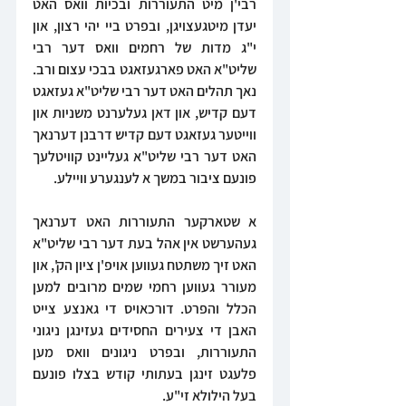
רבי'ן מיט התעוררות ובכיות וואס האט 
יעדן מיטגעצויגן, ובפרט ביי יהי רצון, און 
י"ג מדות של רחמים וואס דער רבי 
שליט"א האט פארגעזאגט בבכי עצום ורב. 
נאך תהלים האט דער רבי שליט"א געזאגט 
דעם קדיש, און דאן געלערנט משניות און 
ווייטער געזאגט דעם קדיש דרבנן דערנאך 
האט דער רבי שליט"א געליינט קוויטלעך 
פונעם ציבור במשך א לענגערע וויילע.
א שטארקער התעוררות האט דערנאך 
געהערשט אין אהל בעת דער רבי שליט"א 
האט זיך משתטח געווען אויפ'ן ציון הק', און 
מעורר געווען רחמי שמים מרובים למען 
הכלל והפרט. דורכאויס די גאנצע צייט 
האבן די צעירים החסידים געזינגן ניגוני 
התעוררות, ובפרט ניגונים וואס מען 
פלעגט זינגן בעתותי קודש בצלו פונעם 
בעל הילולא זי"ע.