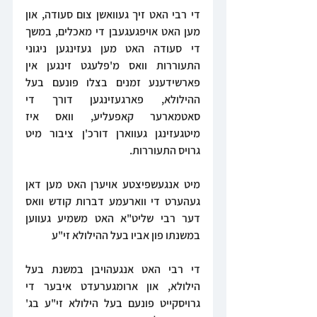
די רבי האט זיך געוואשן צום סעודה, און 
מען האט אויפגעגעבן די מאכלים, במשך 
די סעודה האט מען געזינגען ניגוני 
התעוררות וואס מ'פלעגט זינגען אין 
פארשידענע זמנים בצלו פונעם בעל 
ההילולא, פארגעזינגען דורך די 
סאטמארער קאפעליע, וואס איז 
מיטגעזינגן געווארן דורכ'ן ציבור מיט 
גרויס התעוררות.
מיט אנגעשפיצטע אויערן האט מען דאן 
געהערט די ווארעמע דברות קודש וואס 
דער רבי שליט"א האט משמיע געווען 
במשנתו פון אביו בעל ההילולא זי"ע
די רבי האט אנגעהויבן במשנת בעל 
הילולא, און ארומגערעדט איבער די 
גרויסקייט פונעם בעל הילולא זי"ע בג' 