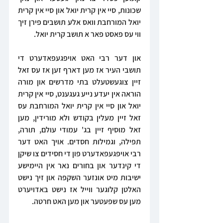
שכונות, סיי אין קרית יואל און סיי אין קרית 
יואל המורחבת וואס אלע תושבים פירן זיך 
ווי עס פאסט פאר א תושב קרית יואל.
און דער רבי האט אויפגעפאדערט די 
תושבי העיר אז מען דארף זען אז עס זאל 
זיין צוגעשטעלט בתי מדרשים און מורה 
הוראה אין יעדע נייע געגענט, סיי אין קרית 
יואל און סיי אין קרית יואל המורחבת עס 
זאל זיין מעלין בקודש ולא מורידין, מען 
זאל מוסיף זיין בג' עמודי עולם, תורה, 
תפילה, וגמילות חסדים. אויך האט דער 
רבי אויפגעפאדערט פון די חסידים צו שיקן 
די קינדער און בחורים נאר אין היימישע 
ישיבות מיט אונזער השקפה און זיך נישט 
האלטן קלוגער ווייל אז נישט באדויערט 
מען עס שפעטער און מען האט חרטה.