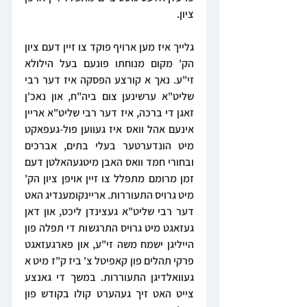
ציון.
גלייך איז מען ארויף פוקד צו זיין דעם ציון 
הק' מקום מנוחתו פונעם בעל הילולא 
זי"ע. נאך א קורצע הפסקה איז דער רבי 
שליט"א ערשינען צום ביה"ח, און נאכ'ן 
זאגן די ברכה, איז דער רבי שליט"א אריין 
אינעם אהל וואס איז געווען פול-געפאקט 
מיט הונדערטער בעלי בתים, אברכים 
ובחורי חמד וואס האבן מיטגעהאלטן דעם 
זמן מרומם מתפלל צו זיין אויפן ציון הק' 
מיט גרויס התעוררות. אריינקומענדיג האט 
דער רבי שליט"א געצינדן ליכט, און דאן 
געזאגט מיט גרויס התרגשות די תפלה פון 
הייליגן ישמח משה זי"ע, און פארגעזאגט 
פרקי תהלים פון קאפיטל צ' ביז ק"ז מיט א 
געוואלדיגן התעוררות. במשך די גאנצע 
צייט האט זיך געהערט קולו בקודש פון 