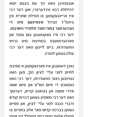
אנגעהויבן האט זיך עס בעצם יומא 
דהילולא רבא אינדערפרי, ווען דער רבי 
איז אריינגעקומען צו תפילת שחרית אין 
ביהמ"ד הגדול 
אינאיינעם מיט די 
הונדערטער בחורי חמד תלמידי הישיבות
. 
דער רבי איז צוגעגאנגען צום עמוד און 
פארגעדאווענט במתינות מיט גרויס 
התעורורות. ביים ליינען האט דער רבי 
עולה געווען לתורה.
נאכן דאווענען איז פארגעקומען א מסיבת 
לחיים לפני עלי' לציון הק', מען האט 
געזינגען ניגוני התעוררות, דער רבי האט 
געמאכט די סיום הש"ס און סיום ששה 
סדרי משנה און געזאגט קדיש, דערנאך 
האט דער רבי משמיע געווען דברות קודש 
ודברי הכנה לפני עלי' לציון, און מסיים 
געווען בברכת קדשו פאר אלע בחורים צו 
פויעלן אלעס גוטס ביים מתפלל זיין אויפן 