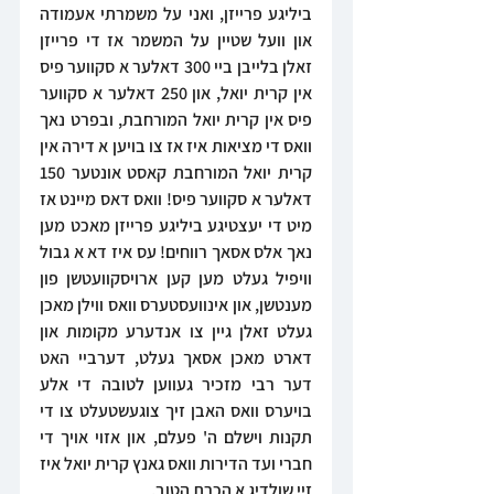
ביליגע פרייזן, ואני על משמרתי אעמודה 
און וועל שטיין על המשמר אז די פרייזן 
זאלן בלייבן ביי 300 דאלער א סקווער פיס 
אין קרית יואל, און 250 דאלער א סקווער 
פיס אין קרית יואל המורחבת, ובפרט נאך 
וואס די מציאות איז אז צו בויען א דירה אין 
קרית יואל המורחבת קאסט אונטער 150 
דאלער א סקווער פיס! וואס דאס מיינט אז 
מיט די יעצטיגע ביליגע פרייזן מאכט מען 
נאך אלס אסאך רווחים! עס איז דא א גבול 
וויפיל געלט מען קען ארויסקוועטשן פון 
מענטשן, און אינוועסטערס וואס ווילן מאכן 
געלט זאלן גיין צו אנדערע מקומות און 
דארט מאכן אסאך געלט, דערביי האט 
דער רבי מזכיר געווען לטובה די אלע 
בויערס וואס האבן זיך צוגעשטעלט צו די 
תקנות וישלם ה' פעלם, און אזוי אויך די 
חברי ועד הדירות וואס גאנץ קרית יואל איז 
זיי שולדיג א הכרת הטוב.