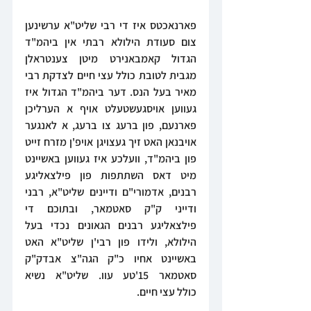
פארנאכטס איז די רבי שליט"א ערשינען 
צום סעודת הילולא רבתי אין ביהמ"ד 
הגדול קאמבאנירט מיטן צענטראלן 
מגבית לטובת כולל עצי חיים לצדקת רבי 
מאיר בעל הנס. דער ביהמ"ד הגדול איז 
געווען אויסגעשטעלט אויף א הערליכן 
פארנעם, פון ברעג צו ברעג, א לאנגער 
אויבנאן האט זיך געצויגן אויפ'ן מזרח זייט 
פון ביהמ"ד, וועלכע איז געווען באשיינט 
מיט דאס השתתפות פון פילצאליגע 
רבנים, אדמורי"ם ודיינים שליט"א, רבני 
ודייני ק"ק סאטמאר, ובתוכם די 
פילצאליגע רבנים הגאונים נכדי בעל 
הילולא, ולידו פון רבי'ן שליט"א האט 
באשיינט אחיו כ"ק הגה"צ אבדק"ק 
סאטמאר 15'טע עוו. שליט"א נשיא 
כולל עצי חיים.