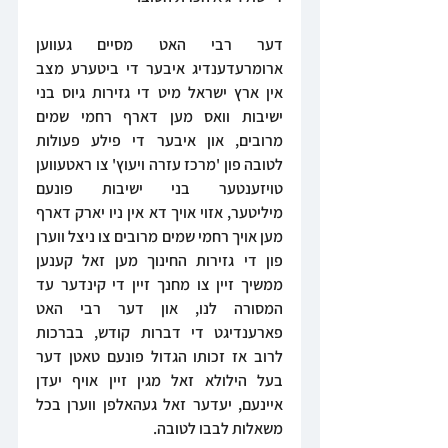
דער רבי האט מסיים געווען 
ארומרעדענדיג איבער די ביטערע מצב 
אין ארץ ישראל מיט די גזירות גיוס בני 
ישיבות וואס מען דארף רחמי שמים 
מרובים, און איבער די פילע פעולות 
לטובה פון 'מרכז עזרה ויעוץ' צו ראטעווען 
טויזענטער בני ישיבות פונעם 
מיליטער, אזוי אויך דא אין ניו יארק דארף 
מען אויך רחמי שמים מרובים צו ניצל ווערן 
פון די גזירות החינוך מען זאל קענען 
ממשיך זיין צו מחנך זיין די קינדער עד 
המסורה לנו, און דער רבי האט 
פארענדיגט די דברות קודש, בברכות 
לרוב אז זכותו הגדול פונעם טאטן דער 
בעל הילולא זאל מגין זיין אויף יעדן 
איינעם, יעדער זאל געהאלפן ווערן בכל 
משאלות לבבו לטובה.