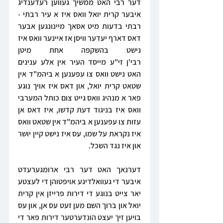
דער רבי האט ממשיך געווען רעדענדיג 
איבער קרית יואל וואס איז א עיר רבתי - 
רבתי בדעות מיט אסאך מיינונגען אבער 
דאס דארף יעדער וויסן אז איינער וואס איז 
נישט בהשקפה אחת מיטן 
רבי'ן זי"ע מייסד העיר אין אלע ענינים 
האט נישט וואס צו עפענען א ביהמ"ד אין 
שטאט קרית יואל, און דאס איז אויך נוגע 
פאר א מנהיג וואס גייט צום כותל המערבי 
וואס איז בניגוד דעת קדשו, איז דאס אן 
עזות צו עפענען א ביהמ"ד אין שטאט וואס 
איז נקראת על שמו, עס איז נישט קיין יושר 
און איז נגד השכל.
דערנאך האט דער רבי ארומגערעדט 
איבער די געוואלדיגע אויפטוהן די לעצטע 
יאר צייט בנוגע די דירות פרייזן אין קרית 
יואל און ברוך השם מען זעט עס אן, און עס 
בויען זיך יעצט הונדערטער דירות פאר די 