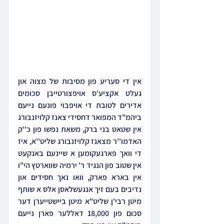
אין די סעריע פון מסיבות של מצוה און 
געלט אקציע'ס אויפצורטייבן סכומים 
אדירים לטובת די אויפבוי פונעם נייעם 
ביהמ"ד המפואר דחסידי צאנז קלויזנבורג 
אין שטאט בני ברק, משאת נפשו פון כ''ק 
האדמו''ר מצאנז קלויזנבורג שליט''א, איז 
די וואך פארגעקומען א שיינעם באנקעט 
אין שטוב פון הנגיד ר' ירמיה שווארטץ הי"ו 
אין בארא פארק, וואו נאך חסידים און 
נדיבים בעם זיך אנגעשלאסן אלס א שותף 
מיטן רבי'ן שליט"א מיטן ביישטייערן דער 
סכום פון 18,000 דאללער פארן נייעם 