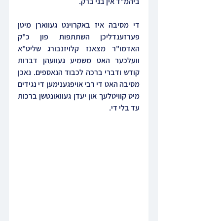
ביהמ"ד אין בני ברק.
די מסיבה איז באקרוינט געווארן מיטן 
פערזענדליכן השתתפות פון כ"ק 
האדמו"ר מצאנז קלויזנבורג שליט"א 
וועלכער האט משמיע געוועהן דברות 
קודש ודברי ברכה לכבוד הנאספים. נאכן 
מסיבה האט די רבי אויפגענימען די נגידים 
מיט קוויטלעך און יעדן געוואונטשן ברכות 
עד בלי די.