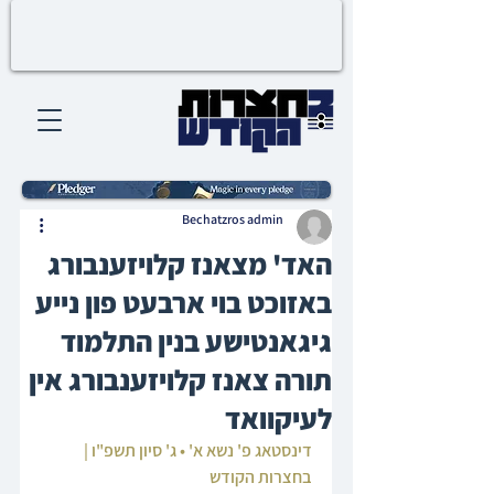
Bechatzros admin
האד' מצאנז קלויזענבורג
באזוכט בוי ארבעט פון נייע
גיגאנטישע בנין התלמוד
תורה צאנז קלויזענבורג אין
לעיקוואד
דינסטאג פ' נשא א' • ג' סיון תשפ"ו | 
בחצרות הקודש