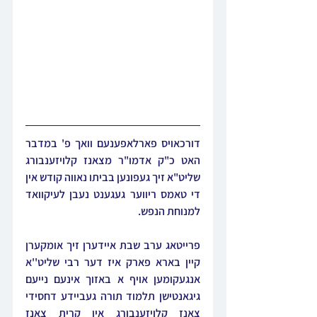
דורכאויס פארלאפענעם וואך פ' במדבר 
האט כ"ק אדמו"ר מצאנז קלויזענבורג 
שליט"א זיך געפונען בביתו נאווה קודש אין 
די טאמס ריווער געגענט נעבן לעיקוואד 
למנוחת הנפש.
פרייטאג ערב שבת איידערן זיך אומקערן 
קיין בארא פארק איז דער רבי שליט''א 
אנגעקומען אויף א באזוך אינעם נייעם 
גיגאנטישן תלמוד תורה געביידע דחסידי 
צאנז קלויזענבורג אין קרית צאנז 