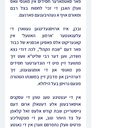
פאר סאטמארער חסידים אין מאנסי וואס 
וועלן האבן די זכי' לחסות בצל רבם 
ומאורם אויף א געהויבענעם פארנעם.
ובכן, איז ארויסגעדינגען געווארן די 
עלעגאנטער 'ארמון האטעל' אין 
קאנעריקוט אלס פאסיגן אכסניא של כבוד 
פאר דעם "שבת הקהל", לכה דודי נצא 
השדה, ווען דער רבי שליט"א וועט זיך 
מתוועד זיין מיט די הונדערטער חסידים 
פון מאנסי און די אומגעגענט, זיך 
דערהייבן און מדבק זיין במשנתו הטהורה 
פונעם גרויסן בעל הילולא.
אין די יעצטיגע טעג טוהן די עסקנים 
אויסארבעטן אלע דעטאלן ארום דעם 
גייסטרייכן שבת קודש אלעס זאל קלאפן 
על צד היותר טוב, און די פונקטליכע 
פרטים וועלן נתפרסם ווערן אין די נאנטע 