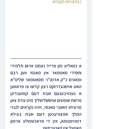
| בחצרות הקודש
א כוואליע פון פרייד נעמט ארום תלמידי 
וחסידי סאטמאר אין מאנסי ווען רבם 
ומאורם כ"ק אדמו"ר מסאטמאר שליט"א 
האט אויסגעדרוקט רצון קדשו צו פראווען 
א געהויבענעם שבת דעם קומענדיגן 
פרשת שופטים אויסשליסליך מיט עדת צאן 
מרעיתו תושבי מאנסי, ויהיו נקראים לגנזי 
המלך אפצורעכטן דעם שבת בצילא 
דמהימנותא, אין די פראכטפולע ארמון 
האטעל אין קאנעריקוט.