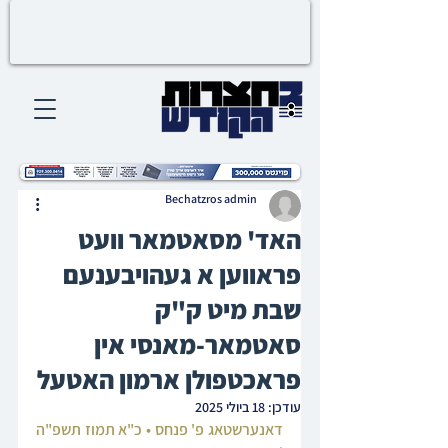
Bechatzros admin
האד' מסאטמאר וועט
פראווען א געהויבענעם
שבת מיט ק"ק
סאטמאר-מאנסי אין
פראכטפולן ארמון האטעל
עודכן:
18 ביולי 2025
דאנערשטאג פ' פנחס • כ"א תמוז תשפ"ה 