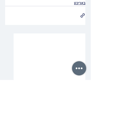
באריכט
תגובות