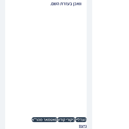
וואכן בעזרת השם.
העדליין
ביקורי קודש
סאטמאר מהר"א
נייעס