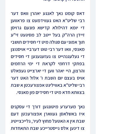
דאס קומט נאך לאנגע יאהרן וואס דער 
רבי שליט"א האט געווידמעט צו פראווען 
די יומא דהילולא קדישא פונעם גרויסן 
זיידן הרה"ק בעל ייטב לב מסיגעט זי"ע 
תוך אמוני עם סגולה מיט די חסידים תושבי 
מאנסי, וואו דער רבי טוט דערביי אויסנוצן 
די געלעגנהייט צו געזעגענען די חסידים 
בפתקי דרחמי לקראת די ימי הרחמים 
והרצון, היי יאהר ווען די יארצייט געפאלט 
אויס בעצם יום השבת ו' אלול האט דער 
רבי שליט"א באוויליגט אפצורעכטן א שבת 
בצוותא חדא מיט די חסידים פון מאנסי.
נאך מערערע מיטונגען דורך די עסקנים 
איז באשלאסן געווארן אפצורעכטן דעם 
שבת אין א האטעל מחוץ לעיר, גלייכצייטיג 
צו דינען אלס גייסטרייכע שבת התאחדות 