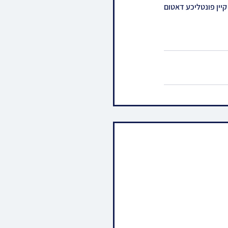
איבערלעבעניש און חטיבה אחת פון קדושה והתרוממות עילאה, דערווייל איז נאכנישט באשטימט געווארן קיין פונטליכע דאטום 