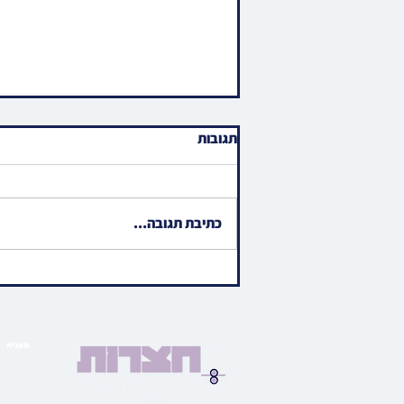
תגובות
כתיבת תגובה...
ובהיכלו כולו אומר כבוד: שווערע
טויזנטער תושבי ארה"ק ביי
היסטארישע "היכלות"
פארשטעלונג אין ירושלים עיה"ק
מעניא
הויפט ב
בארי
גאלע