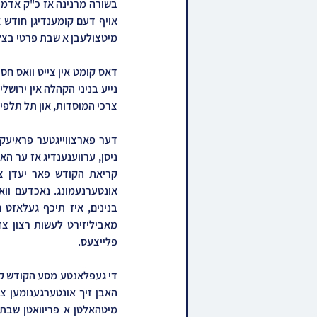
מיטצולעבן א שבת פרטי בצל
צרכי המוסדות, און תל תלפיו
פלייצעס.