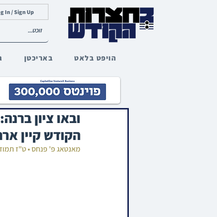
g In / Sign Up
הויפט בלאט
באריכטן
ג
ובאו ציון ברנה
הקודש קיין ארה
מאנטאג פ' פנחס • ט"ז תמוז