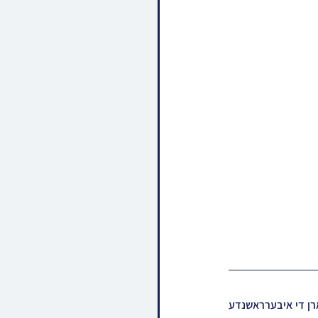
נעכטן נאכט ביים גראנדיעזן כינוס "והופע והנשא" פאר כלל חסידי צאנז קלויזנבורג איז געמאלדן געווארן די איבערראשנדע 