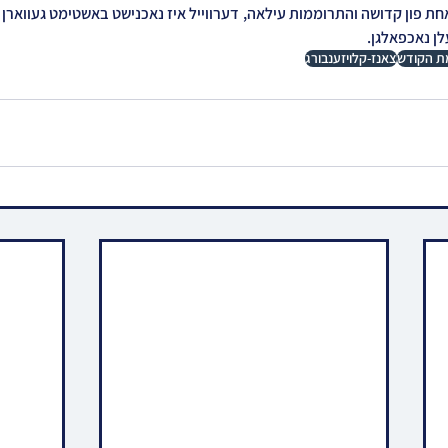
לן נאכפאלגן.
ת הקודש
צאנז-קלויזענבורג