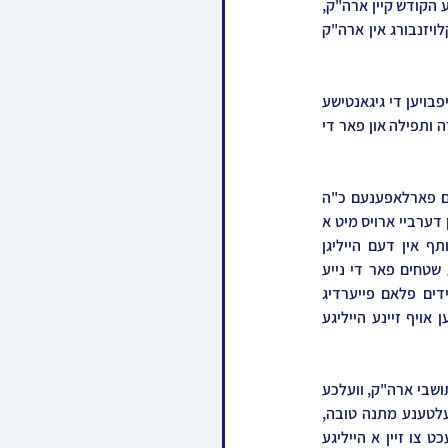
בשורה מרנינה אז כ"ק אדמו"ר מצאנז קלויזנבורג שליט"א וועט לויטן יעצטיגן פלאן אונטערנעמען א מסע הקודש קיין ארה"ק, 
אויף דעם קומענדיגן חודש אלול, וואס וועט זיין ספעציעל געווידמעט פאר די נדיבים עם חסידי צאנז קלויזנבורג אין ארה"ק 
דאס קומט אין צייט וואס חסידי צאנז קלויזנבורג זענען איינגעשפאנט כאיש אחד ובלב אחד צו העלפן אויפבויען די גיגאנטישע 
נייע בניני הקהלה אין ירושלים און בני ברק, וואס וועט אויפגעבויט ווערן מיט פראכט אלס אכסניא של תורה ותפילה און פאר די 
דער פארצווייגטער פראיעקט איז געמאלדן געווארן דורכ'ן רבי'ן שליט"א ביים עריכת שלחן הטהור דעם פארלאפענעם כ"ה 
ניסן, ערווענענדיג אז ער האט פערזענליך גענומען אויף זיך דעם מולטי מיליאן דאלער'דיגן פראיעקט און דערביי ארויס מיט א 
קריאת הקודש פאר יעדן צאנז קלויזנבורגער חסיד באשר הוא שם, צו נעמען א חלק און זיין א שותף אין דעם הייליגן 
אונטערנעמונג. נאכדעם וואס מ'האט בשעתו אין א מזל'דיגע שעה געשלאסן מקח אויף די גיגאנטישע שטחים פאר די נייע 
בנינים, איז תיכף געלאזט געווארן אין גאנג די פאקטישע בוי פלענער, ווען גלייכצייטיג האבן די חסידים פלאם פייערדיג 
מאביליזירט לעשות רצון צדיק און אים העלפן שאפן די אסטראנאמישע סכומים וואס ער האט גענומען אויף זיינע הייליגע 
די געפלאנטע מסע הקודש קיין ארה"ק וועט דינען אלס מטרה צו שענקען די אות הוקרה פאר די חסידים תושבי ארה"ק, וועלכע 
האבן זיך אונטערגענומען צו שאפן פון 120 טויזנט שקל און העכער, וועלן בשכר זאת זוכה זיין צו די זעלטענע מתנה טובה, 
מיטהאלטן א פריוואטן שבת בבית המלך, מיט'ן רבי'ן שליט"א בשערי קרתא דשופריא, וואס אנטשפרעכט צו זיין א הייליגע 