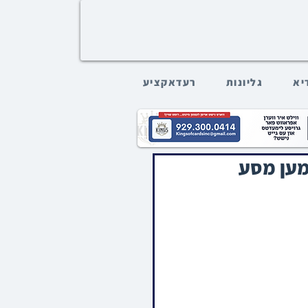
דיא
גליונות
רעדאקציע
עמען מסע