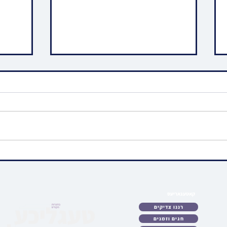
המלכים נועדו: ראש הישיבה
חסידי
הגאון האדיר רבי דוב לאנדא
מאנטר
שליט"א באזוכט ביי כ"ק
צו די
אדמו"ר מבעלזא שליט"א
בגליל
קאטעגאריעס
לאט
רננו צדיקים
כטן
חגים וזמנים
ריע