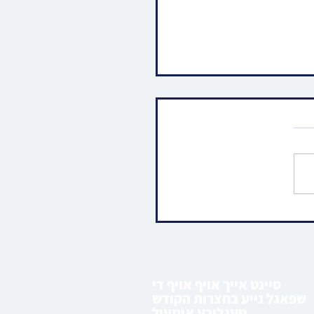
 סאטמאר תושבי
יאל וועלן זיך אריבערציען
 קוט. סט. לוק געגענט
ות העיר
סיינט אייך אויף אויף די
שפאגל נייע בחצרות הקודש
טעגליכע אימעיל