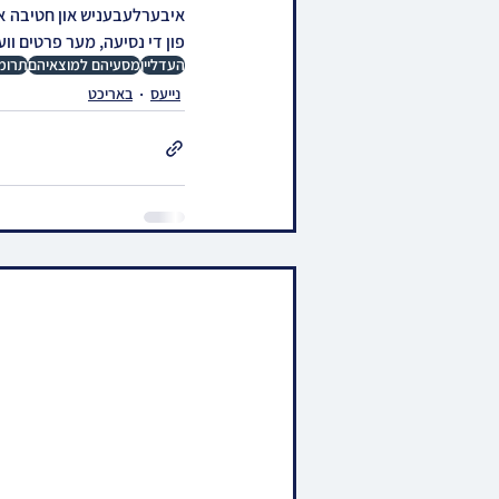
פון די נסיעה, מער פרטים ווע
העדליין
מסעיהם למוצאיהם
תרומ
נייעס
באריכט