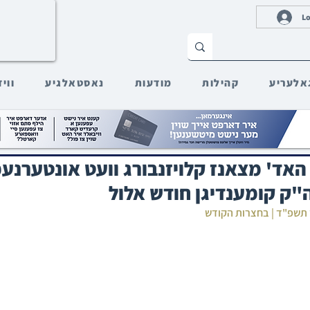
Lo
אלעריע
קהילות
מודעות
נאסטאלגיע
ווי
: האד' מצאנז קלויזנבורג וועט אונטערנ
"ק קומענדיגן חודש אלול
 תשפ"ד | בחצרות הקודש