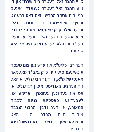
צוויי חתנה זאלן "עטרת חיה שרה" און די 
נייע חתנה זאל "עטרת גענעדל" אינעם 
בנין בית אסתר החדש, וואס דאס ברענגט 
ארויף אינאיינעם די חתנה זאלן 
אינערהאלב ק"ק סאטמאר מאנסי צו דריי 
פרעכטיגע ריזיגע זאלן, וועלכע וועלן 
בעז"ה ווירבלען יעדע נאכט מיט אידישע 
שמחות.
דער רבי שליט"א איז ערשינען צום מעמד 
אינאיינעם מיט גיסו כ"ק גאב"ד סאטמאר 
מאנסי שליט"א, ווי דער רבי שליט"א האט 
זיך הערציג באגריסט מיט'ן רב שליט"א. 
עס איז געזונגען געווארן ווארימע און 
לעבעדיגע פאסטיגע נגינה לכבוד 
המאורע, און דער נדבן  הרבני הנכבד 
מוה"ר חיים מרדכי הי"ו האט 
אויפגעטרעטן מיט התרגשות'דיגע 
דיבורים.