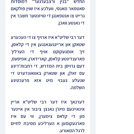
החדש "בנין ורצבערגער" דמוסדות 
סאטמאר מאנסי, וועלכע איז שוין פולקאם 
גרייט צו אנטפאנגן די טויזנטער תשבר אין 
די נאנטע וואכן.
דער רבי שליט"א איז ארויף צו די העכערע 
שטאקן און אריינגעגאנגען אין די קלאסן, 
זיך אומגעקוקט אויף די הערליך 
פארענדיגטע קלאסן, קארידארן, אפיסעס, 
דעם גרויסן בית המדרש, די רחבות'דיגע 
עס זאלן, און שטארק באוואונדערט די 
שנעלע געבוי מיט אזא פרעכטיגע 
השלמה.
דערנאך איז דער רבי שליט"א אריין 
אינאיינעם מיט'ן גאנצן ציבור אין איינער 
פון די קלאס צימערן, ווי עס איז 
פארגעקומען א הערליכע מסיבת לחיים 
לרגל המאורע.