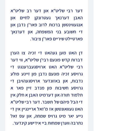
דער רבי שליט"א און דער רב שליט"א 
האבן דערנאך געטרונקן לחיים און 
אנגעווינטשן ברכות לרוב פאר'ן נדבן און 
די חשובע בני המשפחה, און דערנאך 
פארטיילט שיריים פאר'ן ציבור.
דן האט מען געהאט די זכיה צו הערן 
דברות קדש פונעם רבי'ן שליט"א, ווי דער 
רבי שליט"א האט ארויסגעברענגט די 
גרויסע זכיה פונעם נדבן פון זיינע פולע 
נדבות, און באזונדער ארויסגעהויבן די 
גרויסע חשיבות פון מנדב זיין פאר א 
תלמוד תורה און דערמיט האבן א חלק אין 
די הבל פיהם של תשבר. דער רבי שליט"א 
האט געוואונטשן אז מ'זאל אריינגיין אין די 
נייע יאר מיט גרויס שמחה, און עס זאל 
נתרבה ווערן שמחות ביי אידישע קינדער.