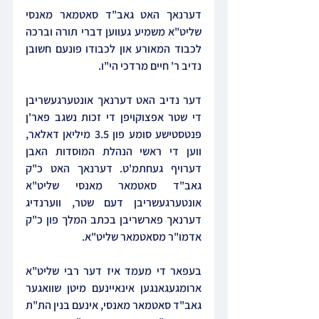
דערנאך האט גאב"ד סאטמאר מאנסי 
שליט"א משמיע געווען דברי תורה וברכה 
לכבוד המאורע און לכבודו פונעם חשובן 
נדיב ר' חיים מרדכי הי"ו.
דער נדיב האט דערנאך אונטערגעשריבן 
די שטר אפצוקויפן די זכות נשגב פאר'ן 
פנטסטישע סומע פון 3.5 מיליאן דאלאר, 
ווען די ראשי הנהלת המוסדות האבן 
דערויף געחתמ'ט. דערנאך האט כ"ק 
גאב"ד סאטמאר מאנסי שליט"א 
אונטערגעשריבן דעם שטר, ווערנדיג 
דערנאך פארשריבן בכתב המלך פון כ"ק 
אדמו"ר מסאטמאר שליט"א.
בעפאר די מעמד איז דער רבי שליט"א 
ארומגעגאנגען אינאיינעם מיטן שוואגער 
גאב"ד סאטמאר מאנסי, אינעם בנין הת"ת 