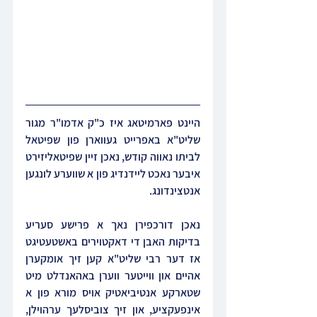
היינט פארמיטאג איז כ"ק אדמו"ר מגור 
שליט"א באפרייט געווארן פון שפיטאל 
לביתו נאווה קודש, נאכן זיין שפיטאליזירט 
איבער נאכט ליידנדיג פון א שווערע לונגען 
אנטצינדונג.
נאכן דורכפירן נאך א פרישע סעריע 
בדיקות האבן די דאקטוירים באשטעטיגט 
אז דער רבי שליט"א קען זיך אומקערן 
אהיים און ווייטער ווערן באהאנדלט מיט 
שטארקע אנטיביאטיק אויס מורא פון א 
אינפעקציע, און זיך צוביסלעך ערהוילן, 