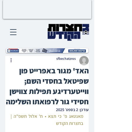
sfbechatzros
האד' מגור באפרייט פון
שפיטאל בחסדי השם;
ווייטערדיגע תפילות צווישן
חסידי גור לרפואתו השלימה
עודכן:
2 בספט׳ 2025
מאנטאג פ' כי תצא • ח' אלול תשפ"ה | 
בחצרות הקודש‎