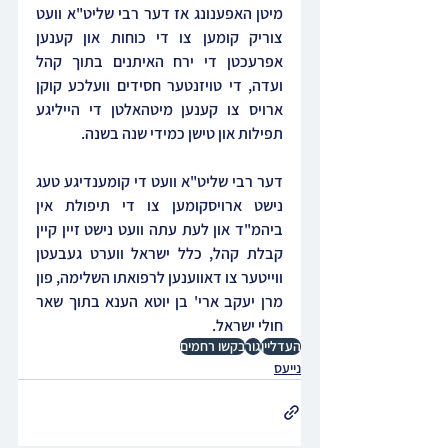
מיטן האפענונג אז דער רבי שליט"א וועט 
צוריק קומען צו די כוחות און קענען 
אפרעכטן די ירח האיתנים בתוך קהל 
ועדה, די טויזנטער חסידים וועלכע קוקן 
ארויס צו קענען מיטהאלטן די הייליגע 
תפילות און טישן כמידי שנה בשנה.
דער רבי שליט"א וועט די קומענדיגע טעג 
נישט ארויסקומען צו די תיפולת אין 
ביהמ"ד און לעת עתה וועט נישט זיין קיין 
קבלת קהל, כלל ישראל ווערט געבעטן 
ווייטער צו דאווענען לרפואתו השלימה, פון 
מרן יעקב ארי' בן יוטא הענא בתוך שאר 
חולי ישראל.
העדליין
גור‎
בקשו רחמים
נייעס