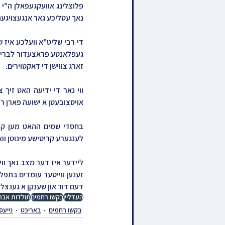
נאך עטליכע גאר אנגעצויגע
זארג צווישן די דאקטוירים.
אויסצובעטן א ישועה פארן רב
לענגערע קריטישע מינוטן וו
דעם דור און שענקן א גענצלי
העדליין
בקשו רחמים
תולדות אבר
בקשו רחמים
באריכט
נייעס