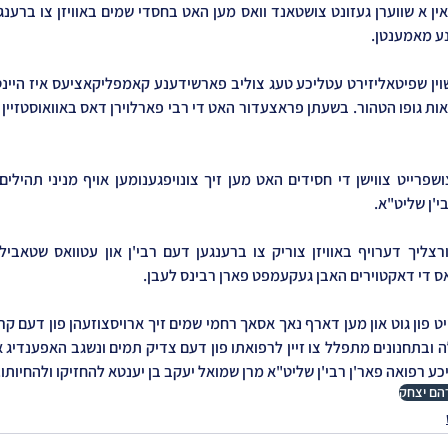
נע מאמענטן.
י'ן שליט"א.
אס די דאקטוירים האבן געקעמפט פארן רבינס לעבן.
כע רפואה פאר'ן רבי'ן שליט"א מרן שמואל יעקב בן יענטא להחזיקו ולהחיותו.
הם יצחק