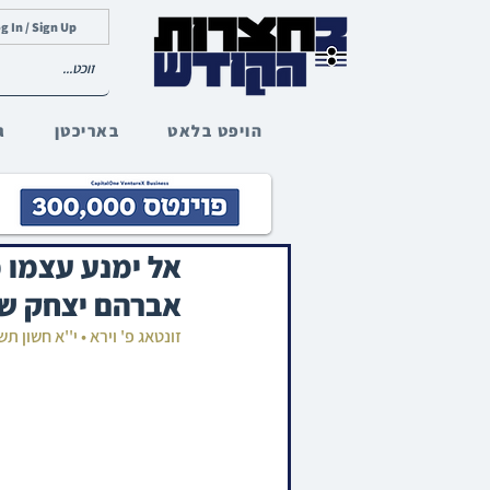
g In / Sign Up
הויפט בלאט
באריכטן
ג
אל ימנע עצמו 
אברהם יצחק שט
זונטאג פ' וירא • י''א חשון 