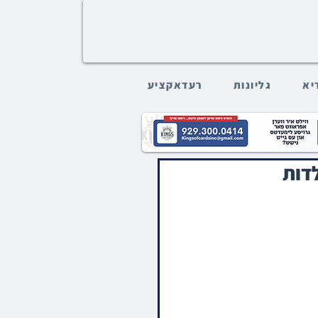
דיא
גליונות
רעדאקציע
דות