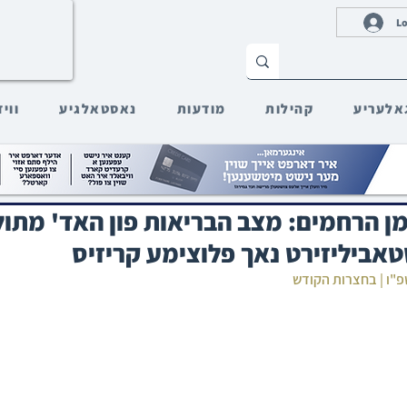
Lo
אלעריע
קהילות
מודעות
נאסטאלגיע
ווי
מן הרחמים: מצב הבריאות פון האד' מתול
אביליזירט נאך פלוצימע קריזיס
תשפ"ו | בחצרות הקודש