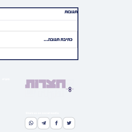
תגובות
כתיבת תגובה...
האד' מאמשינוב פוקד געווען
ציון הק' פון זקינו הרה"ק רבי
שמעון שלום מאמשינוב זי"ע
אויפן בית החיים העתיק אין
מעניא
טבריה
הויפט ב
בארי
גאלע
קהי
מוד
Share us on social media
נאסטאל
וו
גלי
רעדאק