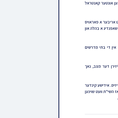
פלוצלינג אוועקגעפאלן ה"י אין א שווערן געזונט צושטאנד וואס מען האט בחסדי שמים באוויזן צו ברענגען אונטער קאנטראל 
די רבי שליט"א וועלכע איז שוין שפיטאליזירט עטליכע טעג צוליב פארשידענע קאמפליקאציעס איז היינט אריבער א פאראויס 
געפלאנטע פראצעדור לבריאות גופו הטהור. בשעתן פראצעדור האט די רבי פארלוירן דאס באוואוסטזיין שאפנדיג א בהלה און 
ווי נאר די ידיעה האט זיך צושפרייט צווישן די חסידים האט מען זיך צונויפגענומען אויף מניני תהילים אין די בתי מדרשים 
בחסדי שמים ההאט מען קורצליך דערויף באוויזן צוריק צו ברענגען דעם רבי'ן און עטוואס שטאביליזירן דער מצב, נאך 
ליידער איז דער מצב נאך ווייט פון גוט און מען דארף נאך אסאך רחמי שמים זיך ארויסצוזעהן פון דעם קריזיס. אידישע קינדער 
זענען ווייטער עומדים בתפלה ובתחנונים מתפלל צו זיין לרפואתו פון דעם צדיק תמים ונשגב האפענדיג אז השי"ת וועט שוינען 