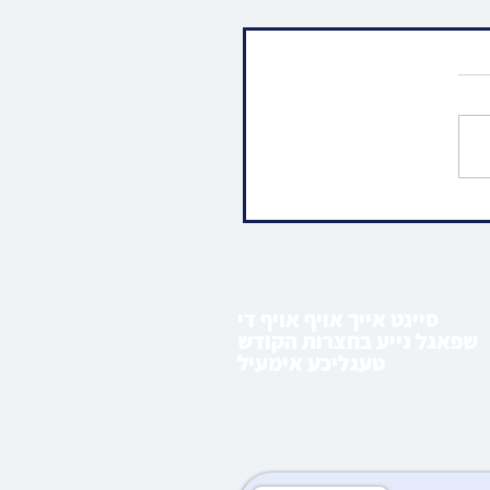
 התעוררות ביי הילולא פון
 ר' לוי יצחק שניאורסאהן
פאטער פון הרה"ק
מליובאוויטש זצ"ל אין ווייטן
כסטאן
סיינט אייך אויף אויף די
שפאגל נייע בחצרות הקודש
טעגליכע אימעיל