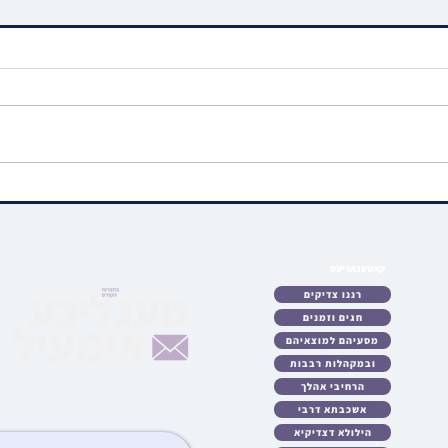
ערשטמאליגער ״שידוכים
גרויס
פארזאמלונג - לאמיר ברעכן
הרה"ק
טעלער״ פאררופן דורך קהל יטב
זצ"ל 
לב דסאטמאר
קאטעגאריעס
קאזא
לאט
רננו צדיקים
כטן
חגים וזמנים
ריע
מסעיהם למוצאיהם
לות
ובמקהלות רבבות
עות
גיע
הרחיבי אהלך
ידיא
אשכבתא דרבי
ונות
הילולא דצדיקיא
ציע