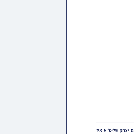
א בהלה איז היינט אנטשטאנען אין די הדסה שפיטאל אין ירושלים, ווען כ"ק אדמו''ר מתולדות אברהם יצחק שליט''א איז 