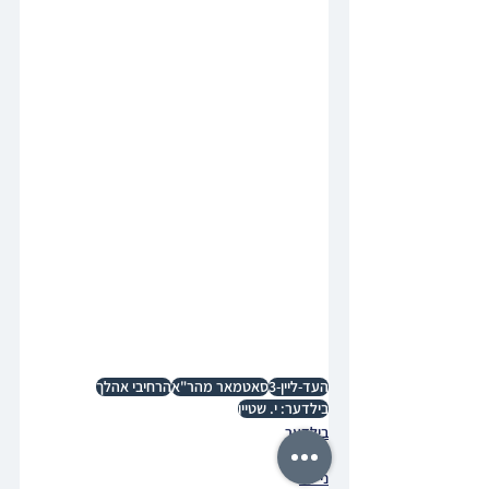
העד-ליין-3
סאטמאר מהר"א
הרחיבי אהלך
בילדער: י. שטיין
בילדער
באריכט
נייעס