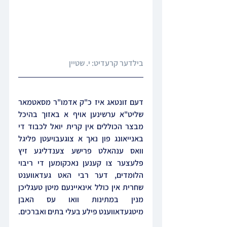
בילדער קרעדיט: י. שטיין
דעם זונטאג איז כ"ק אדמו"ר מסאטמאר 
שליט"א ערשינען אויף א באזוך בהיכל 
מבצר הכוללים אין קרית יואל לכבוד די 
באנייאונג פון נאך א צוגעבויעטן פליגל 
וואס ענהאלט פרישע צענדליגע זיץ 
פלעצער צו קענען נאכקומען די ריבוי 
הלומדים, דער רבי האט געדאווענט 
שחרית אין כולל אינאיינעם מיטן טעגליכן 
מנין במתינות וואו עס האבן 
מיטגעדאווענט פילע בעלי בתים ואברכים.