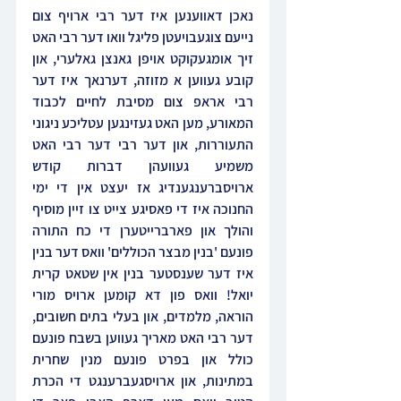
נאכן דאווענען איז דער רבי ארויף צום 
נייעם צוגעבויעטן פליגל וואו דער רבי האט 
זיך אומגעקוקט אויפן גאנצן גאלערי, און 
קובע געווען א מזוזה, דערנאך איז דער 
רבי אראפ צום מסיבת לחיים לכבוד  
המאורע, מען האט געזינגען עטליכע ניגוני 
התעוררות, און דער רבי דער רבי האט 
משמיע געוועהן דברות קודש 
ארויסברענגענדיג אז יעצט אין די ימי 
החנוכה איז די פאסיגע צייט צו זיין מוסיף 
והולך און פארברייטערן די כח התורה 
פונעם 'בנין מבצר הכוללים' וואס דער בנין 
איז דער שענסטער בנין אין שטאט קרית 
יואל! וואס פון דא קומען ארויס מורי 
הוראה, מלמדים, און בעלי בתים חשובים, 
דער רבי האט מאריך געווען בשבח פונעם 
כולל און בפרט פונעם מנין שחרית 
במתינות, און ארויסגעברענגט די הכרת 