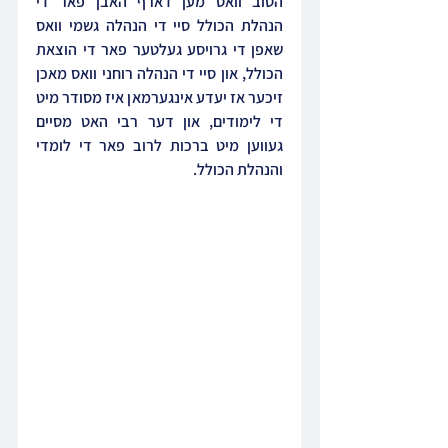
הטוב וואס מען דארף האבן פאר די 
הנהלת הכולל סיי די הנהלה גשמי וואס 
שאפן די גרויסע געלטער פאר די הוצאת 
הכולל, און סיי די הנהלה רוחני וואס מאכן 
זיכער אז יעדע אינגערמאן איז מסודר מיט 
די לימודים, און דער רבי האט מסיים 
געווען מיט ברכות לרוב פאר די לומדי 
והנהלת הכולל.