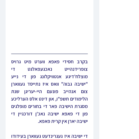
בקרב חסידי פאפא ווערט מיט גרויס 
צופרידנהייט נאכגעפאלגט די 
מוצלח'דיגע אנטוויקלונג פון די נייע 
"ישיבה גבוה" וואס איז נתייסד געווארן 
צום אנהייב פונעם היי-יעריגן שנת 
הלימודים תשפ"ו, און דינט אלס הערליכע 
מסגרת הישיבה פאר די בחורים מופלגים 
פון די פאפא ישיבה נאכ'ן דורכגיין די 
ישיבה יארן אין קרית פאפא.
די ישיבה איז געגרינדעט געווארן בעידודו 