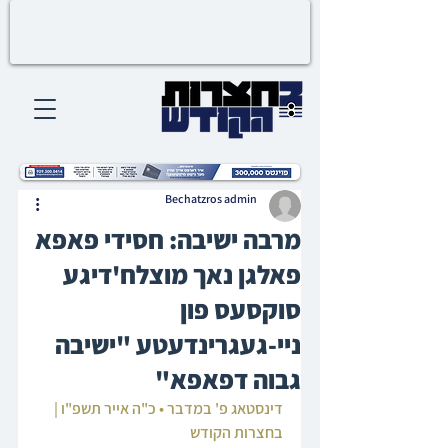
Bechatzros admin
מרבה ישיבה: חסידי פאפא
פאלגן נאך מוצלח'דיגע
סוקסעס פון
ניי-געגרינדעטע "ישיבה
גבוה דפאפא"
דינסטאג פ' במדבר • כ"ה אייר תשפ"ו | 
בחצרות הקודש