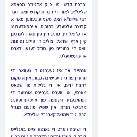
וברכת קדשו פון כ"ק אדמו"ר מפאפא 
שליט"א, לאור די דברות קודש וואס דער 
רבי שליט"א האט משמיע געווען פאר א 
קבוצה עלטערע בחורים, אויפפאדערונג 
אז מ'זאל זיך מונע זיין פון פארן לערנען 
קיין ארץ ישראל, צוליב די פילע נסיונות 
וואס די בחורים פון חו"ל זענען דארט 
אויסגעשטעלט.
אנהייב יאר איז געעפנט די געווארן די 
טויערן פון די נייע ישיבה גבוה, אין א מקום 
רחבת ידים, אין די גלילות פון שטאט 
מאנסי, און ווערט געפירט אונטער די 
געהויבענע השפעה פון אויסגערופענע 
מרביצי תורה, אין שפיץ פונעם מנהל 
הרה"ג ר' שמואל קארנבלי שליט"א.
די ישיבה ווערט די גאנצע צייט באגלייט 
דורך די פערזענליכע הדרכה פונעם רבי'ן 