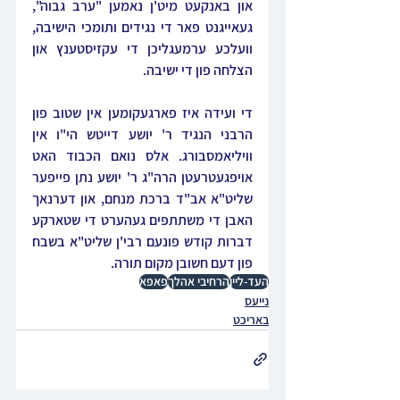
און באנקעט מיט'ן נאמען "ערב גבוה", 
געאייגנט פאר די נגידים ותומכי הישיבה, 
וועלכע ערמעגליכן די עקזיסטענץ און 
הצלחה פון די ישיבה.
די ועידה איז פארגעקומען אין שטוב פון 
הרבני הנגיד ר' יושע דייטש הי"ו אין 
וויליאמסבורג. אלס נואם הכבוד האט 
אויפגעטרעטן הרה"ג ר' יושע נתן פייפער 
שליט"א אב"ד ברכת מנחם, און דערנאך 
האבן די משתתפים געהערט די שטארקע 
דברות קודש פונעם רבי'ן שליט"א בשבח 
פון דעם חשובן מקום תורה.
העד-ליין
הרחיבי אהלך
פאפא
נייעס
באריכט