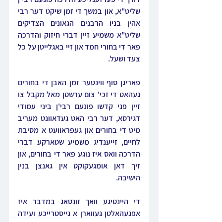
שליט"א, און במשך די זמן שיקט דער רבי 
אהין בניו הרבנים הגאונים הצדיקים 
שליט"א משמיע זיין דברי חיזוק והדרכה 
פאר די בחורי חמד און זיי באגלייטן על כל 
צעד ושעל.
פאריגן סוף ווינטער זמן האבן די בחורים 
געהאט די זכי' צום ערשטן מאל מקבל צו 
זיין פני קדשו פונעם רבי'ן ביני עמודי 
דגירסא, דער רבי האט געדאוונט מעריב 
מיט די בחורים און געפראוועט א מסיבת 
לחיים, זייענדיג משמיע שטארקע דברי 
הדרכה וואס איז נוגע פאר די בחורים, און 
זיך דאן אומגעקוקט אין גאנצן בנין 
הישיבה.
די היינטיגע וואך זונטאג במדבר איז 
אפגעהאלטן געווארן א גייסטרייכע ועידה 