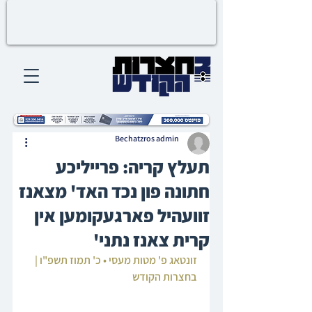
Bechatzros admin
תעלץ קריה: פרייליכע
חתונה פון נכד האד' מצאנז
זוועהיל פארגעקומען אין
קרית צאנז נתני'
זונטאג פ' מטות מעסי • כ' תמוז תשפ"ו | 
בחצרות הקודש