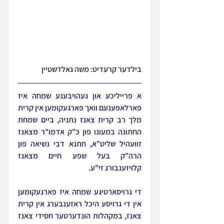
בילדער קרעדיט: משה גאלדשטיין
א פרייליכע און געהויבענע שמחה איז 
פארלאפענעם וואך פארגעקומען אין קרית 
מלך רב קרית צאנז נתניה, ביים שמחת 
החתונה במעונו פון כ"ק אדמו"ר מצאנז 
זוועהיל שליט"א, חתנא דבי נשיאה פון 
הרה"ק בעל שפע חיים מצאנז 
קלויזענבורג זי"ע.
די גרויסארטיגע שמחה איז פארגעקומען 
אין די גרויסע היכל ראזענבערג אין קרית 
צאנז, במקהלות הונדערטער חסידי צאנז 