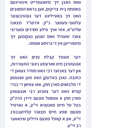
וואס האבן זיך מיטגעפרייט אינאיינעם 
בשמחת בית צדיקים, ווען בראש המסובים 
האט זיך באטייליגט דער געהויבענער 
עלטער-פעטער כ"ק אדמו"ר מצאנז 
שליט"א, אזוי אויך פילע חסידים ומעריצי 
צאנז זוועהיל וואס זענען געקומען זיך 
מיטפרייען אין די גרויסע שמחה.
דער מעמד קבלת פנים האט זיך 
אנגעהויבן מיט ווארעמע ניגוני התעוררות, 
און דער צאנזער רבי האט מסדר געווען די 
כתובה. נאכן באדעקן האט מען אנגעטון 
די מלבושים פארן חתן, וואו צווישן די בגדי 
קודש האט דער צאנזע רבי אנגעטוהן 
פארן חתן א וועסטל פונעם זיידן הרה"ק 
בעל טל חיים מאנטניא זי"ע, א גארטיל 
פונעם שפע חיים מצאנז קלויזענבורג 
זי"ע, און א קאפל פונעם הייליגן שינאווער 
רב זי"ע.