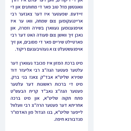
וואונטשן מזל טוב פאר די מחותנים און די 
זיידעס. שפעטער איז דער צאנזער רבי 
אריינגעקומען צום שמחה, וואו ער איז 
אויפגענומען געווארן בשירה וזמרה, און 
נאכן זיך וואשן צום סעודה האט דער רבי 
פארטיילט שיריים פאר די מסובים, און זיך 
אויפגעשטעלט צו א געהויבענעם ריקוד.
מיט ברכת המזון איז מכובד געווארן דער 
עלטער פעטער הגה"צ רבי אליעזר דוד 
שפירא שליט"א אבד"ק צאנז בני ברק. 
מיט די ברכות ראשונות דער עלטער 
פעטער הגה"צ גאב"ד קרית הבעש"ט 
פתח תקוה שליט"א, און מיט ברכה 
אחריתא דער פעטער הרה"צ רבי וועלוול 
לייפער שליט"א, בנו הגדול פון האדמו"ר 
מנדבורנא חיפה.