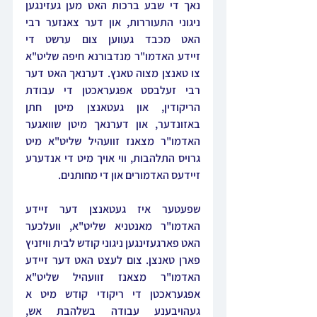
נאך די שבע ברכות האט מען געזינגען 
ניגוני התעוררות, און דער צאנזער רבי 
האט מכבד געווען צום ערשט די 
זיידע 
האדמו"ר מנדבורנא חיפה שליט"א 
צו טאנצן מצוה טאנץ. דערנאך האט דער 
רבי זעלבסט אפגעראכטן די עבודת 
הריקודין, און געטאנצן מיטן חתן 
באזונדער, און דערנאך מיטן שוואגער 
האדמו"ר מצאנז זוועהיל שליט"א מיט 
גרויס התלהבות, ווי אויך מיט די אנדערע 
זיידעס האדמורים און די מחותנים.
שפעטער איז געטאנצן דער זיידע 
האדמו"ר מאנטניא שליט"א, וועלכער 
האט פארגעזינגען ניגוני קודש לבית וויזניץ 
פארן טאנצן. צום לעצט האט דער זיידע 
האדמו"ר מצאנז זוועהיל שליט"א 
אפגעראכטן די ריקודי קודש מיט א 
געהויבענע עבודה בשלהבת אש, 