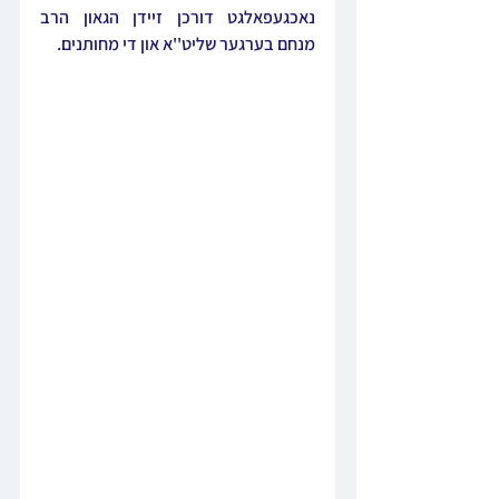
נאכגעפאלגט דורכן זיידן הגאון הרב 
מנחם בערגער שליט''א און די מחותנים. 