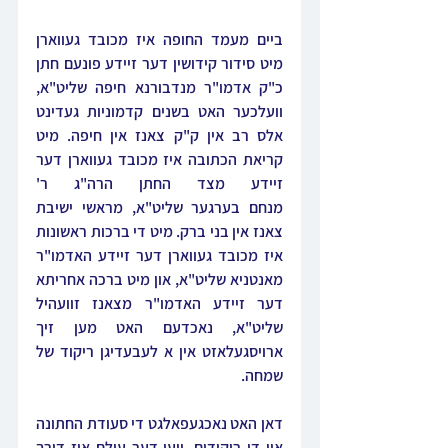
ביים מעמד החופה איז מכובד געווארן 
מיט סידור קידושין דער זיידע פונעם חתן 
כ"ק אדמו"ר מנדבורנא חיפה שליט"א, 
וועלכער האט בשנים קדמוניות געדינט 
אלס רב אין ק"ק צאנז אין חיפה. מיט 
קריאת הכתובה איז מכובד געווארן דער 
זיידע מצד החתן הרה"ג ר' 
מנחם בערגער שליט"א, מראשי ישיבת 
צאנז אין בני ברק. מיט די ברכות ראשונות 
איז מכובד געווארן דער זיידע האדמו"ר 
מאנטניא שליט"א, און מיט ברכה אחריתא 
דער זיידע האדמו"ר מצאנז זוועהיל 
שליט"א, נאכדעם האט מען זיך 
ארויסגעלאזט אין א לעבעדיגן ריקוד של 
שמחה.
דאן האט נאכגעפאלגט די סעודת החתונה 
און די ריקודים, ווען דער עולם איז דורך 