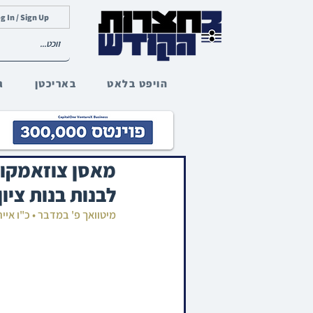
g In / Sign Up
הויפט בלאט
באריכטן
ג
מאסן צוזאמקום 
לבנות בנות ציון
מיטוואך פ' במדבר • כ"ו איי