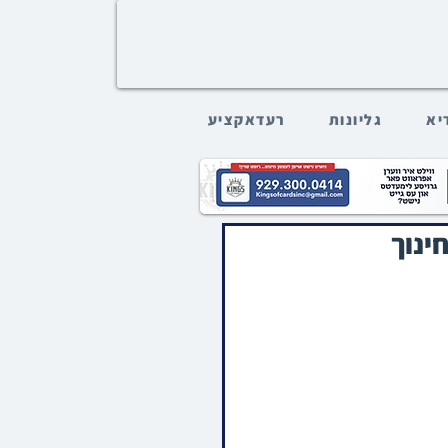
דיא
גליונות
רעדאקציע
ינוך