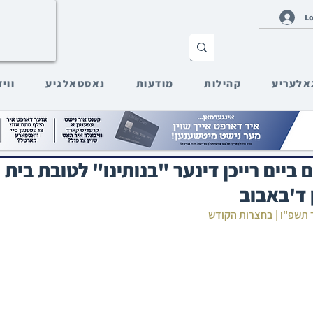
Lo
אלעריע
קהילות
מודעות
נאסטאלגיע
ווי
ביים רייכן דינער "בנותינו" לטובת בית ח
 ד'באבוב
ר תשפ"ו | בחצרות הקודש