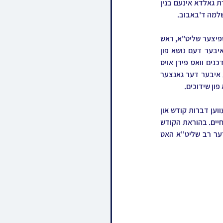
אימפעריע מיט אירע דריי טויזנט תלמידות בלי עין הרע, די דינער איז פארגעקומען אין די זאלן פון עטרת גאלדא אינעם בנין 
שלמה ד'באבוב.
נאכן פתיחת המעמד האט ער מכבד געווען דער נואם הכבוד פה מפיק מרגלית הרה"ג ר' מרדכי הערש שפיצער שליט"א, ראש 
ישיבת תורת צבי ספינקא, וועלכער האט געהאלטן דעם ציבור געשפאנט מיט זיינע דברי פי חכם חן, איבער דעם נושא פון 
שידוכים, און עקסטער ארויסגעברענגט ווי קהילת באבוב איז געווען די ערשטע קהילה מטיב צו זיין שדכנים וואס פירן אויס 
שידוכים פאר עלטערע בחורים און מיידלעך — א שריט וואס איז נאכגעטון געווארן אין מערערע קהילות איבער דער גאנצער 
פון שידוכים.
כ"ק אדמו"ר מבאבוב שליט''א האט דאן פארטיילט לחיים פאר די גרעסערע נדיבים בעם, און משמיע געווען דברות קודש און 
דברי הדרכה פאר די הורי המוסדות וועלכע האבן מיט א יראת הכבוד זיך צוגעהערט צו די דברי אלוקים חיים. בהוראת הקודש 
פונעם רב שליט"א האבן די נשים צדקניות אויך מיטגעהאלטן די דברות קודש דורכ'ן טעלעפאן, ווען דער רב שליט''א האט 