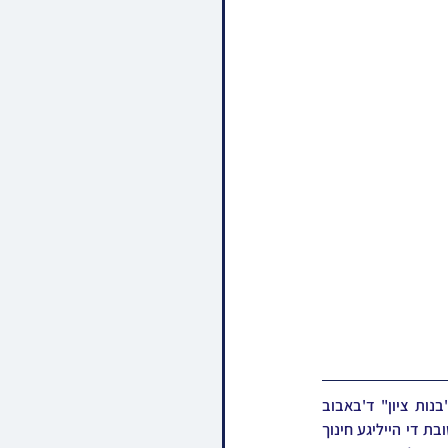
דעם זונטאג אויפדערנאכט איז פארגעקומען די יערליכע דינער "בנותינו" לטובת בית חינוך לבנות "בנות ציון" ד'באבוב 
וואו אלפי חסידי באבוב תושבי בארא פארק זענען ארויסגעקומען מיט ווארימע שטיצע בגוף ובממון, לטובת די הייליגע חינוך 