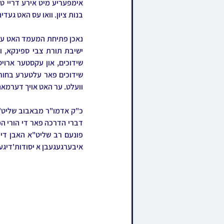
בנות ציון. וואו עס האט גע
וועלט. ער האט אויך דערמאנט
איבערגעגעבן א יסודות'דיגע