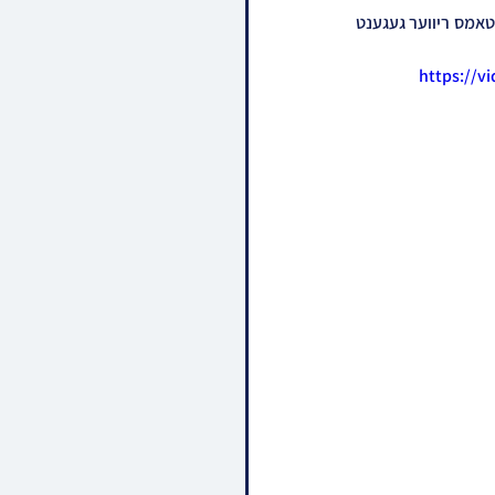
האד' מפיטסבורג ביי הבדלה און אמירת 'ויתן לך' אין שטוב פון הנה''ח ר' לייבל גאלדבערגער הי''ו אין די טאמס ריווער געגענט 
https://v