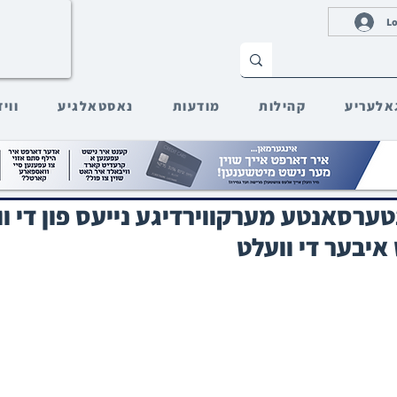
Lo
אלעריע
קהילות
מודעות
נאסטאלגיע
ווי
ערסאנטע מערקווירדיגע נייעס פון די וו
איבער די וועלט