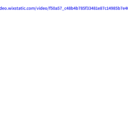
video.wixstatic.com/video/f50a57_c48b4b785f33481e87c14985b7e