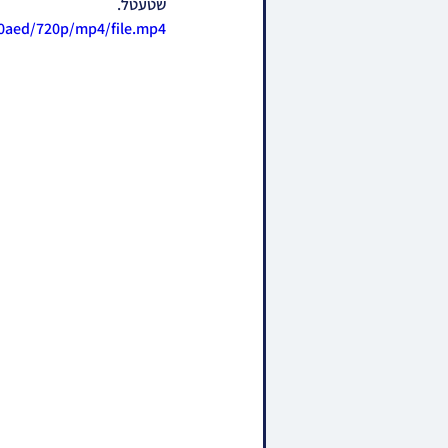
שטעטל.
40aed/720p/mp4/file.mp4