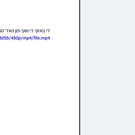
די באזוך די וואך פון האד' מ
cdd5b/480p/mp4/file.mp4