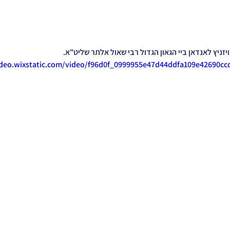
וויזניץ לאנדאן ביי הגאון הגדול רבי שאול אלתר שליט"א.
ideo.wixstatic.com/video/f96d0f_0999955e47d44ddfa109e42690c