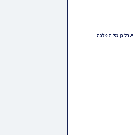
כ"ק אדמו"ר מבאבוב 45 אין א ברודערליכע שמועס מיט אחיו כ"ק אדמו"ר מדאמבראווא שליט"א ביים יערליכן מלוה מלכה 