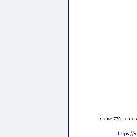
אריבער 6,000 שלוחי חב"ד ביים יערליכן כינוס השלוחים אין קראון הייטס, די טראדיציאנאלע בילד פארנט פון 770 איסטען 
https://