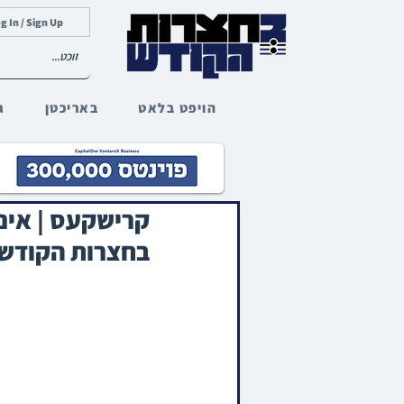
g In / Sign Up
הויפט בלאט
באריכטן
ג
קרישקעס | אינט
בחצרות הקודש 