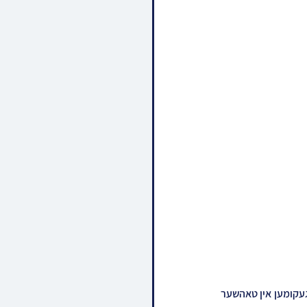
האד' מטאהש ביים טאנצן מצוה טאנץ נאכן חופה פון החתן זוהן פון בנש"ק הרב דוד פאנעט מדעעש פארגעקומען אין טאהשער 