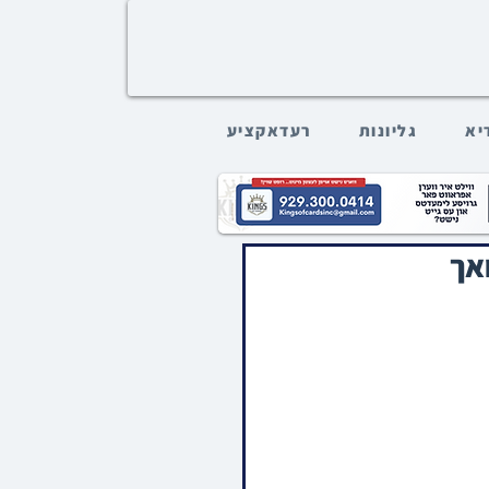
דיא
גליונות
רעדאקציע
אך