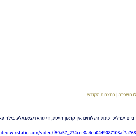
לו תשפ"ה | בחצרות הקודש
video.wixstatic.com/video/f50a57_274cee0a4ea0449087103af7a76