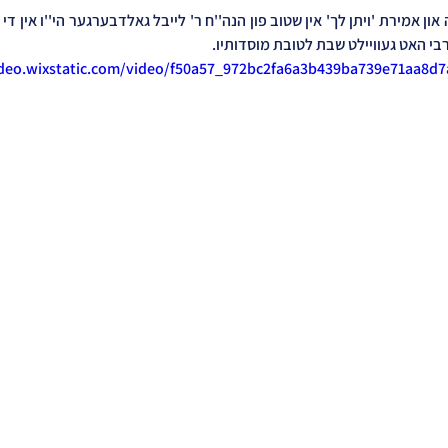
רבי האט געוויילט שבת לטובת מוסדותיו.
ideo.wixstatic.com/video/f50a57_972bc2fa6a3b439ba739e71aa8d