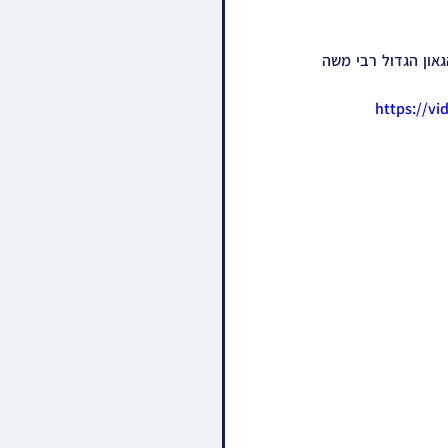
הגה"צ ר' דוד צבי קאהן אבד"ק תולדות אברהם יצחק בית שמש אויף א באזוך ביי מרן פוסק הדור הגאון הגדול רבי משה 
https://v