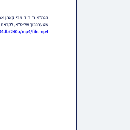
שטערנבוך שליט"א, לקראת די
34db/240p/mp4/file.mp4