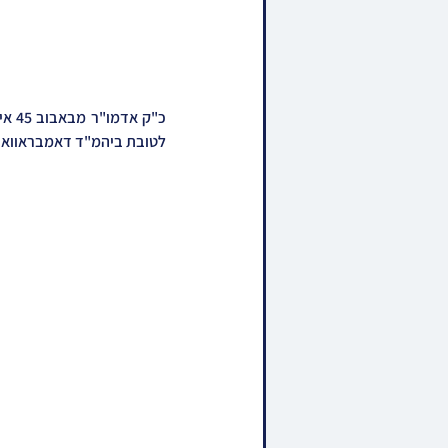
לטובת ביהמ"ד דאמבראווא א