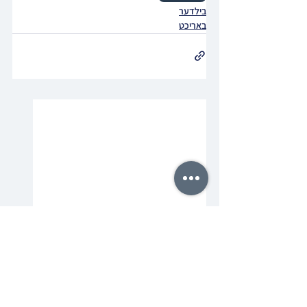
בילדער
באריכט