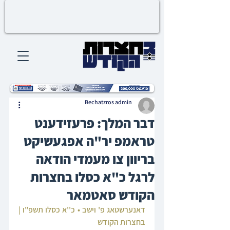
Bechatzros admin
דבר המלך: פרעזידענט
טראמפ יר"ה אפגעשיקט
בריוון צו מעמדי הודאה
לרגל כ"א כסלו בחצרות
הקודש סאטמאר
דאנערשטאג פ' וישב • כ''א כסלו תשפ"ו | 
בחצרות הקודש