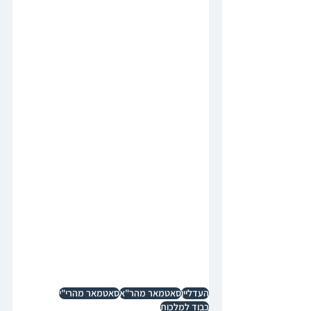
העדליין
סאטמאר מהר"א
סאטמאר מהרי"י
כבוד למלכות