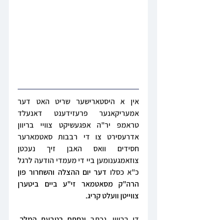
אין א היסטארישער שריט האט דער 
אמעריקאנער פרעזידענט דאנעלד 
טראמפ יר"ה אפגעשיקט צוויי בריוון 
אדרעסירט צו די רבבות סאטמארער 
חסידים וואס האבן זיך נעכטן 
צוזאמגענומען ביי די מעמדי הודעה לרגל 
כ"א כסלו 
דער יום ההצלה והשחרור פון 
הרה"ק מסאטמאר זי"ע ביים ביטערן 
צווייטן וועלט קריג. 
די בריוון, נכתב 
ונחתם בטבעת המלך, 