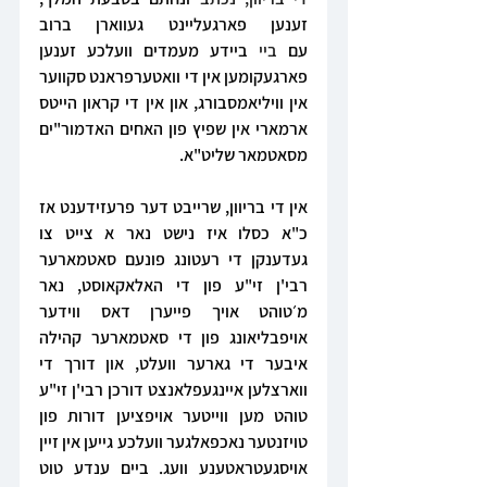
זענען פארגעליינט געווארן ברוב 
עם 
ביי 
ביידע מעמדים וועלכע זענען 
פארגעקומען אין די וואטערפראנט סקווער 
אין וויליאמסבורג, און אין די קראון הייטס 
ארמארי אין שפיץ פון האחים האדמור"ים 
מסאטמאר שליט"א.
אין די בריוון, שרייבט דער פרעזידענט אז 
כ"א כסלו איז נישט נאר א צייט צו 
געדענקן די רעטונג פונעם סאטמארער 
רבי'ן זי"ע פון די האלאקאוסט, נאר 
מ׳טוהט אויך פייערן דאס ווידער 
אויפבליאונג פון די סאטמארער קהילה 
איבער די גארער וועלט, און דורך די 
ווארצלען איינגעפלאנצט דורכן רבי'ן זי"ע 
טוהט מען ווייטער אויפציען דורות פון 
טויזנטער נאכפאלגער וועלכע גייען אין זיין 
אויסגעטראטענע וועג. ביים ענדע טוט 