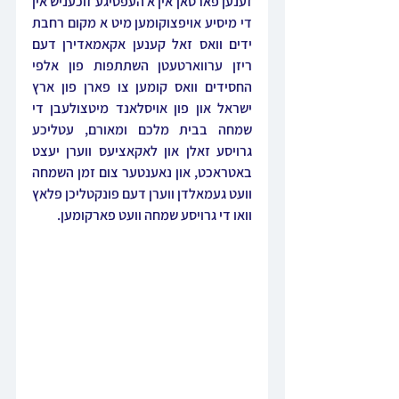
זענען פארטאן אין א העפטיגע זוכעניש אין 
די מיסיע אויפצוקומען מיט א מקום רחבת 
ידים וואס זאל קענען אקאמאדירן דעם 
ריזן ערווארטעטן השתתפות פון אלפי 
החסידים וואס קומען צו פארן פון ארץ 
ישראל און פון אויסלאנד מיטצולעבן די 
שמחה בבית מלכם ומאורם, עטליכע 
גרויסע זאלן און לאקאציעס ווערן יעצט 
באטראכט, און נאענטער צום זמן השמחה 
וועט געמאלדן ווערן דעם פונקטליכן פלאץ 
וואו די גרויסע שמחה וועט פארקומען.