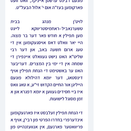
פונעם רבינס ערשטן אייניקל, וואס וועט 
פארקומען בעז"ה אום י' אלול הבעל"ט.
לויט'ן מנהג בבית 
טשערנאביל–ראחמיסטריווקא לייגט 
מען תפילין א חודש פאר דער בר מצוה. 
היי יאר וואלט דאס אויסגעקומען אין די 
טעג ארום תשעה באב, און דער רבי 
שליט"א האט נישט געוואלט איינפירן די 
שמחה אין די ימי בין המצרים. דעריבער 
האט ער באשטימט די הנחת תפילין אויף 
דינסטאג, דער יומא דהילולא פונעם 
הייליגן אור החיים הקדוש זי"ע, א טאג וואס 
איז ביי חסידים געווען א יומא דפגרא און א 
זמן מסוגל לישועות.
די הנחת תפילין זעלבסט איז פארגעקומען 
אינדערפרי בחדרו הפרטי פון רבי'ן, אויף א 
פריוואטער פארנעם, אין אנוועזנהייט פון 