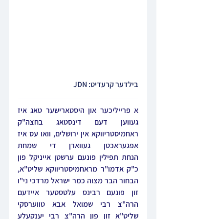
בילדער קרעדיט: JDN
א פרייליכער און היסטארישער טאג איז 
געווען דעם דינסטאג בחצה"ק 
ראחמיסטריווקא אין ירושלים, וואו עס איז 
אפגעראכטן געווארן די שמחת 
הנחת תפילין פונעם ערשטן אייניקל פון 
כ"ק אדמו"ר מראחמיסטריווקא שליט"א, 
הבחור הבר מצוה כמר ישראל מרדכי ני"ו 
זון פונעם רבינס עלטסטער איידעם 
הרה"צ רבי שמואל אבא טווערסקי 
שליט"א זון פון הרה"צ רבי יענקעלע 