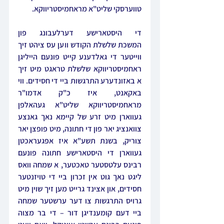
טווערסקי שליט"א מראחמיסטריווקא.
די היסטארישע דערלעבונג פון 
המשכת שלשלת הקודש ווען עס ציהט זיך 
ווייטער די גאלדענע קייט פונעם הייליגן 
ראחמיסטריווקא שלשלת 
טראגט מיט זיך 
א באזונדערע התרגשות ביי די חסידים. ווי 
באקאנט, איז כ"ק אדמו"ר 
מראחמיסטריווקא שליט"א געהאלפן 
געווארן מיט זרע של קיימא נאך גאנצע 
צוואנציג יאר פון די חתונה, מיט פופצן יאר 
צוריק, בשנת תשע"א איז אפגעראכטן 
געווארן די היסטארישע חתונה פונעם 
רבינס עלטסטער טאכטער, א שמחה וואס 
ליגט נאך גוט אין זכרון ביי די טויזנטער 
חסידים, און אצינד גרייט מען זיך שוין מיט 
גרויס התרגשות צו דער ערשטער שמחה 
ביי דעם קומענדיגן דור – די בר מצוה 