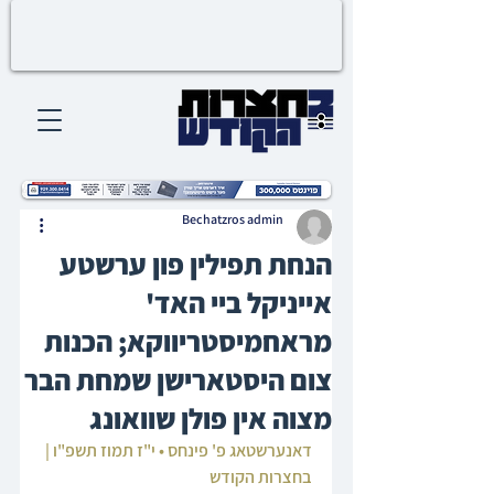
Bechatzros admin
הנחת תפילין פון ערשטע
אייניקל ביי האד'
מראחמיסטריווקא; הכנות
צום היסטארישן שמחת הבר
מצוה אין פולן שוואונג
דאנערשטאג פ' פינחס • י"ז תמוז תשפ"ו | 
בחצרות הקודש