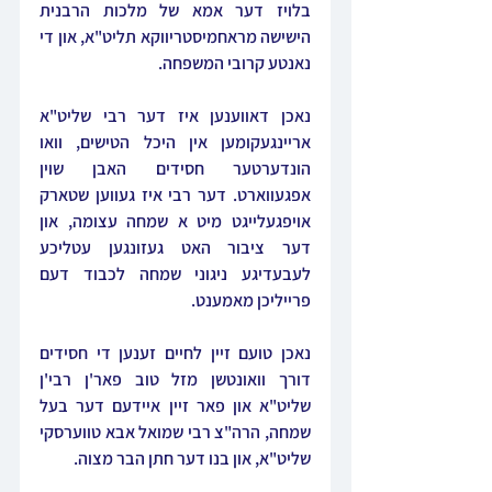
בלויז דער אמא של מלכות הרבנית 
הישישה מראחמיסטריווקא תליט"א, און די 
נאנטע קרובי המשפחה.
נאכן דאווענען איז דער רבי שליט"א 
אריינגעקומען אין היכל הטישים, וואו 
הונדערטער חסידים האבן שוין 
אפגעווארט. דער רבי איז געווען שטארק 
אויפגעלייגט מיט א שמחה עצומה, און 
דער ציבור האט געזונגען עטליכע 
לעבעדיגע ניגוני שמחה לכבוד דעם 
פרייליכן מאמענט.
נאכן טועם זיין לחיים זענען די חסידים 
דורך וואונטשן מזל טוב פאר'ן רבי'ן 
שליט"א און פאר זיין איידעם דער בעל 
שמחה, הרה"צ רבי שמואל אבא טווערסקי 
שליט"א, און בנו דער חתן הבר מצוה.