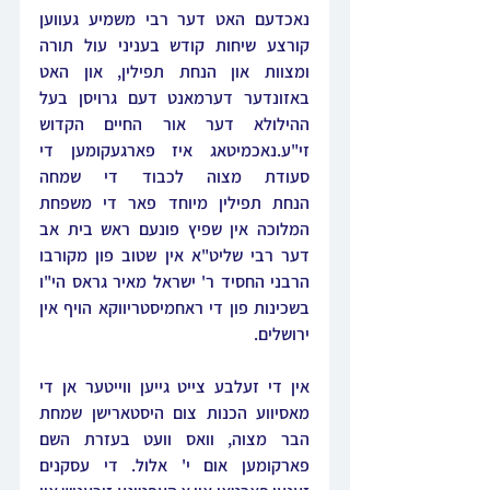
נאכדעם האט דער רבי משמיע געווען 
קורצע שיחות קודש בעניני עול תורה 
ומצוות און הנחת תפילין, און האט 
באזונדער דערמאנט דעם גרויסן בעל 
ההילולא דער אור החיים הקדוש 
זי"ע.נאכמיטאג איז פארגעקומען די 
סעודת מצוה לכבוד די שמחה 
הנחת תפילין מיוחד פאר די משפחת 
המלוכה אין שפיץ פונעם ראש בית אב 
דער רבי שליט"א אין שטוב פון מקורבו 
הרבני החסיד ר' ישראל מאיר גראס הי"ו 
בשכינות פון די ראחמיסטריווקא הויף אין 
ירושלים.
אין די זעלבע צייט גייען ווייטער אן די 
מאסיווע הכנות צום היסטארישן שמחת 
הבר מצוה, וואס וועט בעזרת השם 
פארקומען אום י' אלול. די עסקנים 