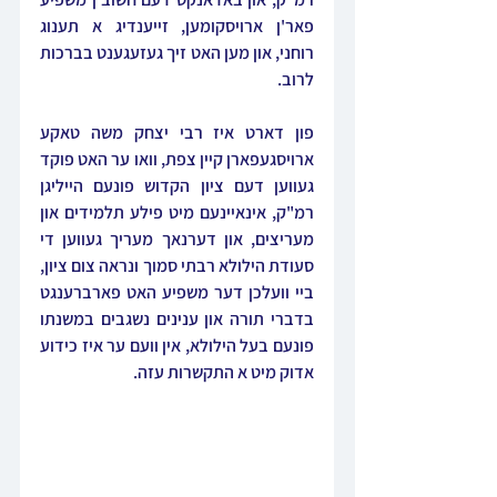
פאר'ן ארויסקומען, זייענדיג א תענוג 
רוחני, און מען האט זיך געזעגענט בברכות 
לרוב.
פון דארט איז רבי יצחק משה טאקע 
ארויסגעפארן קיין צפת, וואו ער האט פוקד 
געווען דעם ציון הקדוש פונעם הייליגן 
רמ"ק, אינאיינעם מיט פילע תלמידים און 
מעריצים, און דערנאך מעריך געווען די 
סעודת הילולא רבתי סמוך ונראה צום ציון, 
ביי וועלכן דער משפיע האט פארברענגט 
בדברי תורה און ענינים נשגבים במשנתו 
פונעם בעל הילולא, אין וועם ער איז כידוע 
אדוק מיט א התקשרות עזה.