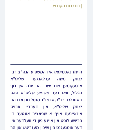
| בחצרות הקודש
היינט נאכמיטאג איז המשפיע הגה"צ רבי 
יצחק משה ערלאנגער שליט"א 
אנגעקומען צום ישוב הר יונה אין נוף 
הגליל, וואו דער משפיע שליט"א האט 
באזוכט ביי כ"ק אדמו"ר מתולדות אברהם 
יצחק שליט"א, און דערביי ארויס 
אינאיינעם אויף א שפאציר אונטער די 
פרישע לופט אין איינע פון די וועלדער אין 
דער אומגעגנט פון שיכון מעזריטש און הר 