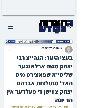
Bechatzros admin
בעצי היער: הגה"צ רבי
יצחק משה ארלאנגער
שליט"א שפאצירט מיט
האד' מתולדות אברהם
יצחק צווישן די פעלדער אין
הר יונה
מיטוואך פ' מטות מסעי • כ''ג תמוז תשפ"ו 