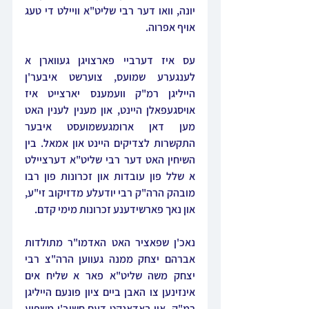
יונה, וואו דער רבי שליט"א וויילט די טעג 
אויף אפרוה.
עס איז דערביי פארצויגן געווארן א 
לענגערע שמועס, צוערשט איבער'ן 
הייליגן רמ"ק וועמענס יארצייט איז 
אויסגעפאלן היינט, און מענין לענין האט 
מען דאן ארומגעשמועסט איבער 
התקשרות לצדיקים היינט און אמאל. בין 
השיחין האט דער רבי שליט"א דערציילט 
א שלל פון עובדות און זכרונות פון רבו 
מובהק הרה"ק רבי יודעלע מדזיקוב זי"ע, 
און נאך פארשידענע זכרונות מימי קדם.
נאכ'ן שפאציר האט האדמו"ר מתולדות 
אברהם יצחק ממנה געווען הרה"צ רבי 
יצחק משה שליט"א פאר א שליח אים 
אינזינען צו האבן ביים ציון פונעם הייליגן 
רמ"ק, און באדאנקט דעם חשוב'ן משפיע 