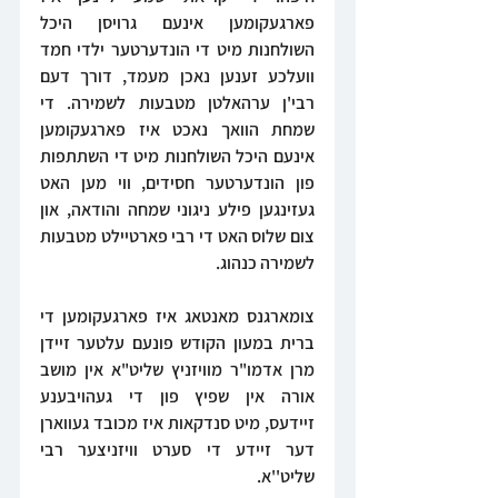
פארגעקומען אינעם גרויסן היכל 
השולחנות מיט די הונדערטער ילדי חמד 
וועלכע זענען נאכן מעמד, דורך דעם 
רבי'ן ערהאלטן מטבעות לשמירה. די 
שמחת הוואך נאכט איז פארגעקומען 
אינעם היכל השולחנות מיט די השתתפות 
פון הונדערטער חסידים, ווי מען האט 
געזינגען פילע ניגוני שמחה והודאה, און 
צום שלוס האט די רבי פארטיילט מטבעות 
לשמירה כנהוג.
צומארגנס מאנטאג איז פארגעקומען די 
ברית במעון הקודש פונעם עלטער זיידן 
מרן אדמו"ר מוויזניץ שליט"א אין מושב 
אורה אין שפיץ פון די געהויבענע 
זיידעס, מיט סנדקאות איז מכובד געווארן 
דער זיידע די סערט וויזניצער רבי 
שליט''א. 