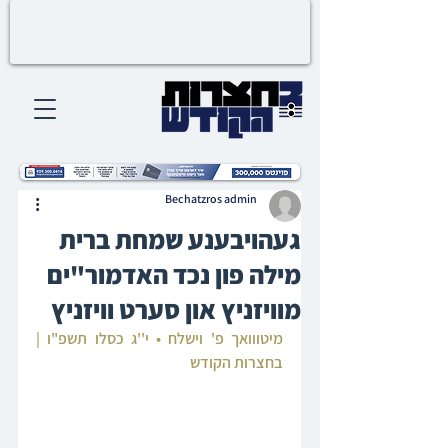
Bechatzros admin
געהויבענע שמחת ברית
מילה פון נכד האדמור"ים
מוויזניץ און סערט וויזניץ
מיטווואך פ' וישלח • י''ג כסלו תשפ"ו | 
בחצרות הקודש