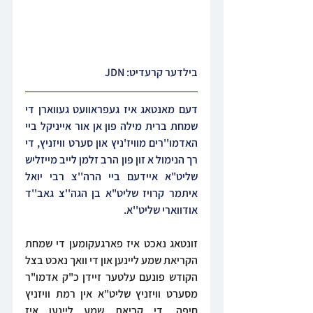
בילדער קרעדיט: JDN
דעם מאנטאג איז געפראוועט געווארן די 
שמחת ברית מילה פון אן אור אייניקל ביי 
האדמו''רים מוויז'ניץ און סערט וויזניץ, די 
רך הנימול א זון פון הרב זלמן לייב מייזליש 
שליט"א איידעם ביי הרה''צ רבי יואל 
איתמר קרויז שליט"א בן הגה''צ גאב''ד 
אודווארי שליט''א.
זונטאג נאכט איז פארגעקומען די שמחת 
הקריאת שמע ליינען און די וואך נאכט בצל 
הקודש פונעם עלטער זיידן כ"ק אדמו"ר 
מסערט וויזניץ שליט"א אין רמת וויזניץ 
חיפה. די קריאת שמע ליינען איז 