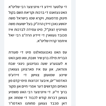
די עלטער זיידע די וויזניצער רבי שליט"א 
האט געזאגט די ברכות וקריאת השם בקול 
חינוק מדמעות, ויקרא שמו בישראל משה 
יהושע נאכן זיידן הרה"ק בעל ישועות משה 
מוויזניץ זצוק"ל, מיט עמידה לברכות איז 
מכובד געווארן די זיידע הרה"צ רבי יואל 
איתמר קרויז שליט"א.
עס האט נאכגעפאלגט מיט די סעודת 
הברית מילה ברון שיר ושבח, וואו מען האט 
א לענגערע שעה געזינגען ניגוני שבח 
והודאה, און עס איז פארצויגן געווארן 
שיינע שמועסן צווישן די זיידע'ס 
האדמור''ים, איבער זכרונות מימי קדם פון 
האחים הקדושים דער אמרי חיים און מקור 
ברוך זי"ע. די וויזניצער רבי האט משמיע 
געווען דברות קודש לכבוד די שמחה און 
דאן מכבד געווען מחותנו האדמו"ר 