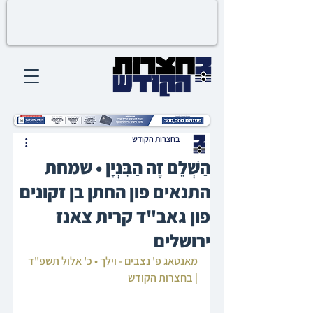
בחצרות הקודש
הַשְׁלֵם זֶה הַבִּנְיָן • שמחת
התנאים פון החתן בן זקונים
פון גאב"ד קרית צאנז
ירושלים
מאנטאג פ' נצבים - וילך • כ' אלול תשפ"ד 
| בחצרות הקודש‎