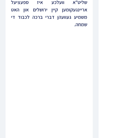
שליט"א וועלכע איז ספעציעל 
אריינגעקומען קיין ירושלים און האט 
משמיע געוועהן דברי ברכה לכבוד די 
שמחה.