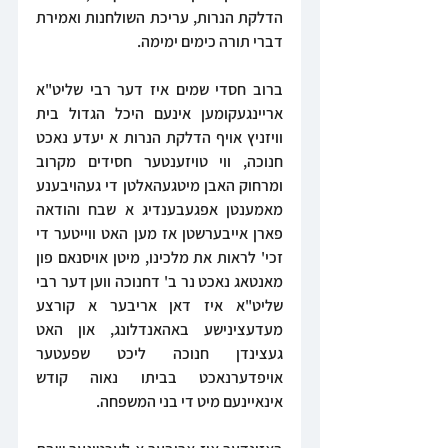
הדלקת הנרות, עריכת השולחנות ואמירת 
דברי תורה כימים ימימה.
ברוב חסדי שמים איז דער רבי שליט"א 
אריינגעקומען אינעם היכל הגדול בית 
וויזניץ אויף הדלקת הנרות א יעדע נאכט 
חנוכה, ווי טויזענטער חסידים מקרוב 
ומרחוק האבן מיטגעהאלטן די געהויבענע 
מאמענטן אפגעבענדיג א שבח והודאה 
פארן אייבערשטן אז מען האט ווייטער די 
זכי' לראות את מלכינו, מיטן אויסנאם פון 
מאנטאג נאכט נר ב' דחנוכה ווען דער רבי 
שליט"א איז דאן אריבער א קורצע 
מעדעצינישע באהאנדלונג, און האט 
געצינדן חנוכה ליכט שפעטער 
אויפדערנאכט בביתו נאוה קודש 
אינאיינעם מיט די בני המשפחה.