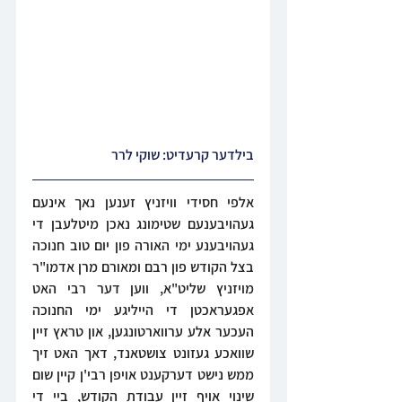
בילדער קרעדיט: שוקי לרר
אלפי חסידי וויזניץ זענען נאך אינעם 
געהויבענעם שטימונג נאכן מיטלעבן די 
געהויבענע ימי האורה פון יום טוב חנוכה 
בצל הקודש פון רבם ומאורם מרן אדמו"ר 
מויזניץ שליט"א, ווען דער רבי האט 
אפגעראכטן די הייליגע ימי החנוכה 
העכער אלע ערווארטונגען, און טראץ זיין 
שוואכע געזונט צושטאנד, דאך האט זיך 
ממש נישט דערקענט אויפן רבי'ן קיין שום 
שינוי אויף זיין עבודת הקודש, ביי די 