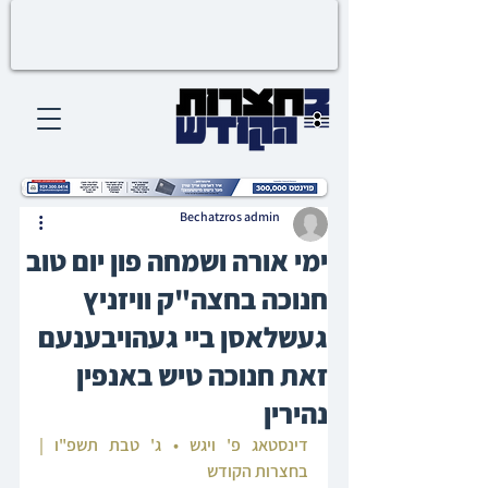
Bechatzros admin
ימי אורה ושמחה פון יום טוב
חנוכה בחצה"ק וויזניץ
געשלאסן ביי געהויבענעם
זאת חנוכה טיש באנפין
נהירין
דינסטאג פ' ויגש • ג' טבת תשפ"ו | 
בחצרות הקודש