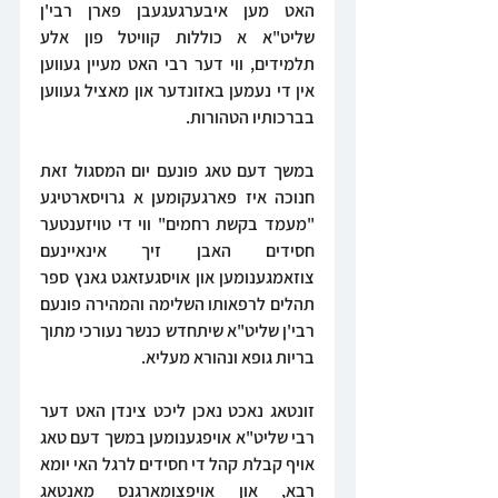
האט מען איבערגעגעבן פארן רבי'ן 
שליט"א א כוללות קוויטל פון אלע 
תלמידים, ווי דער רבי האט מעיין געווען 
אין די נעמען באזונדער און מאציל געווען 
בברכותיו הטהורות.
במשך דעם טאג פונעם יום המסגול זאת 
חנוכה איז פארגעקומען א גרויסארטיגע 
"מעמד בקשת רחמים" ווי די טויזענטער 
חסידים האבן זיך אינאיינעם 
צוזאמגענומען און אויסגעזאגט גאנץ ספר 
תהלים לרפאותו השלימה והמהירה פונעם 
רבי'ן שליט"א שיתחדש כנשר נעורכי מתוך 
בריות גופא ונהורא מעליא.
זונטאג נאכט נאכן ליכט צינדן האט דער 
רבי שליט"א אויפגענומען במשך דעם טאג 
אויף קבלת קהל די חסידים לרגל האי יומא 
רבא, און אויפצומארגנס מאנטאג 