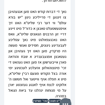
להשכיחם תורתך.
נאך די דברות קודש האט מען אנגעהויבן 
צו זינגען די פרייליכע ניגון "יש בורא 
עולם" ווי דער רבי שליט"א האט זיך 
אויפגעשטעלט טאנצן א כדור'ל מיט זיינע 
דריי זון הרבנים הגאונים שליט"א, וואס 
האט נאכגעפאלגט מיט נאך עטליכע 
לעבעדיגע ניגונים, חסידים ואנשי מעשה 
היו מרקדין, מען האט זיך געהויבן און 
געטאנצן אפגעבענדיג א שבח והודאה 
פארן אייבערשטן אז מען האט געהאט די 
זכי' מיטצוהאלטן אזעלכע לעכטיגע ימי 
אורה בצל הקודש פונעם רבי'ן שליט"א, 
מיט א תפלה אויף ווייטער ואל תטשנו ה' 
אלוקינו לנצח אויף לאנגע געזונטע יארן 
על מי מנוחות ינהלנו עד ביאת הגואל 
במהרה.
העדליין
יו"ט חנוכה
האד' מוויזניץ