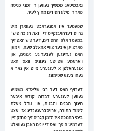
נאכמיטאג ממשיך געווען די זמני כניסה 
פאר די פילע חסידים מחוץ לעיר.
שפעטער איז אפגעראכטן געווארן מיט 
גרויס דערהויבנקייט די "זאת חנוכה טיש" 
במעמד אלפי החסידים, דער טיש האט זיך 
פארצויגן איבער צוויי אהאלב שעה, ווי מען 
האט געזינגען לעבעדיגע ניגונים, און 
ווארעמע שטייטע ניגונים וואס האט 
אנגעהאלטן א לענגערע צייט אין גאר א 
געהויבענע שטימונג.
דערויף האט דער רבי שליט"א משמיע 
געווען לענגערע דברות קודש איבער 
חינוך הבנים והבנות, און גודל מעלת 
לימוד התורה, ארויסברעגענדיג אז יעצט 
בימי החנוכה איז הזמן קגרים זיך מחזק זיין 
דערמיט היפך וואס די יונים האבן געוואלט 