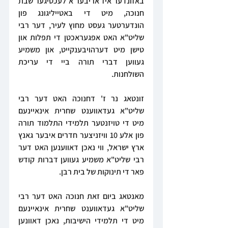
באזונדער איז אריבער א לעכטיגער שבת 
חנוכה, מיט די באטייליגונג פון 
הונדערטער געסט מחוץ לעיר, דער רבי 
שליט"א האט אפגעראכטן די תפלות און 
טישן מיט דערהויבענקייט, און משמיע 
געווען דברי תורה ביי די עריכת 
השולחנות.
זונטאג נר ז' דחנוכה האט דער רבי 
שליט"א געדאווענט שחרית אינאיינעם 
מיט די טויזנטער תלמידי התלמוד תורה 
פון אלע 10 וויזניצער חדרים איבער גאנץ 
ארץ ישראל, ווי נאכן דאווענען האט דער 
רבי שליט"א משמיע געווען דברות קודש 
פאר די תינוקות של בית רבן.
מאנטאג ביום זאת חנוכה האט דער רבי 
שליט"א געדאווענט שחרית אינאיינעם 
מיט די תלמידי הישיבות, נאכן דאוונען 