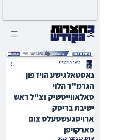
בחצרות הקודש
נאסטאלגישע הויז פון
הגרמ"ד הלוי
סאלאווייטשיק זצ"ל ראש
ישיבת בריסק
ארויסגעשטעלט צום
פארקויפן‎
עודכן:
10 בפבר׳ 2025