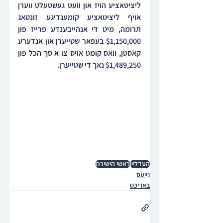
ליציטאציע הויז און וועט געשטעלט ווערן 
אויף ליציטאציע קומענדיגע זונטאג 
תרומה, מיט די אנהייבענדע פרייז פון 
$1,150,000 בעפאר
 שטייערן און אנדערע 
קאסטן, וואס קומט אויס צו א סך הכל פון 
$1,489,250 נאך די שטייערן.
העדליין
ראשי הישיבת
נייעס
באריכט