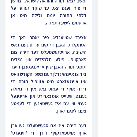
ומשם יצאה תורה והוראה לישראל, צווישן 
די פיר ווענט האט ער שוקד געווען על 
דלתי התורה יומם ולילה מיט אן 
אויסטערלישע התמדה.
אצינד שטייענדיג פיר יאהר נאך די 
הסתקלות, האבן די קינדער פונעם ראש 
הישיבה, ארויסגעשטעלט דער דירה צום 
פארקויפן. פילע תלמידים און נגידים 
תומכי תורה האבן שוין אריינגעגעבן זייער 
ביד צו איינהאנדלן דעם משכן הקודש וואס 
איז איינגעזאפט מיט אזויפיל תורה. די 
דירה אויף די עמוס גאס אין די גאולה 
געגנט, שטייט 
אומבארירט און אריגינעל 
גענוי ווי עס איז געשטאנען די לעצטע 
צענדליגער יארן.
דער דירה איז ארויסגעשטעלט געווארן 
אויף אויספארקויף דורך די 'ווינערס' 