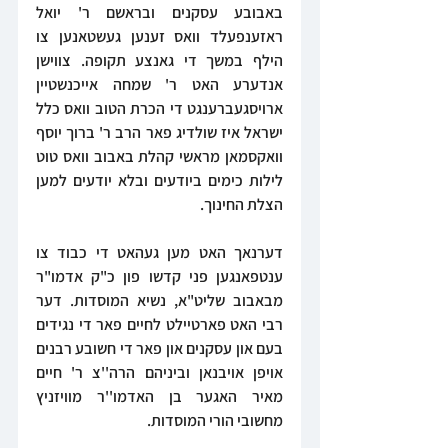
באבובע עסקנים ובראשם ר' יואל 
ראזענפעלד וואס זענען געשטאנען צו 
הילף במשך די גאנצע תקופה. צווישן 
אנדערע האט ר' שמחה אייכנשטיין 
ארויסגעברענגט די הכרת הטוב וואס כלל 
ישראל איז שולדיג פאר הרב ר' ברוך יוסף 
וואקסמאן מראשי קהלת באבוב וואס טוט 
לילות כימים ביודעים ובלא יודעים למען 
הצלת החינוך.
דערנאך האט מען געהאט די כבוד צו 
ענטפאנגען פני קדשו פון כ"ק אדמו"ר 
מבאבוב שליט"א, נשיא המוסדות. דער 
רבי האט פארטיילט לחיים פאר די נגידים 
בעם און עסקנים און פאר די חשובע רבנים 
אויפן אויבנאן וביניהם הרה''צ ר' חיים 
מאיר האגער בן האדמו''ר מוויזניץ 
מחשובי הורי המוסדות.