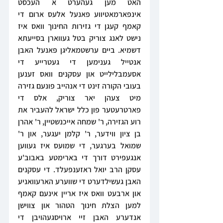
האט מען געהערט א העכסט 
אינפארמאטיווע פאנעל אלעס ארום די 
קאמף קעגן די גזירות החינוך וואס איז 
נישט לאנג צוריק בטל געווארן בסייעתא 
דשמיא. ביים ערשטמאליגן פאנעל האבן 
אנטייל גענימען די געטרייע די 
אסעמבלילייט און עסקנים וואס זענען 
בעובי הקורה זינט די אנהייב פונעם גזירה 
מיט צעהן יאר צוריק, אלס די 
פארטרעטער פון כלל ישראל להעביר את 
רוע הגזירה, ר' שמחה אייכנשטיין, ר' אהרן 
בן ציון ווידער, ר' קלמן יעגער, און ר' 
שמואל בערגער, די שמועס איז געווען 
אנגעפירט דורך די בארימטע באבוב'ע 
עסקן הרב יואל ראזענפעלד. די עסקנים 
האבן געשילדערט די שווערע הארעוואניע 
און ארבעט וואס איז אריין אינעם קאמף 
למען הצלת חינוך הטהור און צווישן 
אנדערע האבן זיי ארויסגעהויבן די 