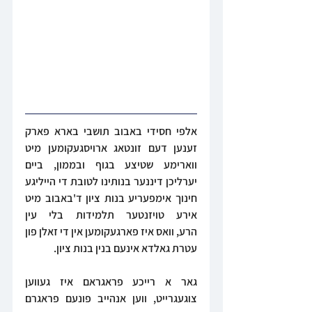
אלפי חסידי באבוב תושבי בארא פארק 
זענען דעם זונטאג ארויסגעקומען מיט 
ווארימע שטיצע בגוף ובממון, ביים 
יערליכן דיננער בנותינו לטובת די הייליגע 
חינוך אימפעריע בנות ציון ד'באבוב מיט 
אירע טויזנטער תלמידות בלי עין 
הרע, וואס איז פארגעקומען אין די זאלן פון 
עטרת גאלדא אינעם בנין בנות ציון.
גאר א רייכע פראגראם איז געווען 
צוגעגרייט, ווען אנהייב פונעם פראגרם 