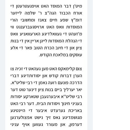
מיט'ן דבר המוסד האט אויפגעטרעטן די 
אורח הכבוד הגה"צ ר' שלמה לייזער 
דומ"ץ שפע חיים צאנז ומחשובי הורי 
המוסדות וואס האט ארויסגעברענגט ווי 
מ'זעהט די געוואלדיגע הארעוואניע וואס 
די הנהלת המוסדות לייגן אריין אין די בנות 
ציון און די חיוב הכרת הטוב פאר די אלע 
עוסקים במלאכת הקודש.
צום קלימאקס האט מען געהאט די זכיה צו 
הערן דברות קודש און יסודותדיגע דברי 
הדרכה פונעם רועה נאמן די רבי שליט"א. 
יאר יערליך ביים בנות ציון דינער טוט דער 
רבי שליט''א איבערגעבן שטארקע יסודות 
בעניני חינוך ויסודות הבית. דער רבי האט 
באריכת גערעדט איבער די היינטיגע 
מגושמדיגע גאס זיך נישט אפצולערנען 
דערפון, און מעורר געווען אויף עניני 