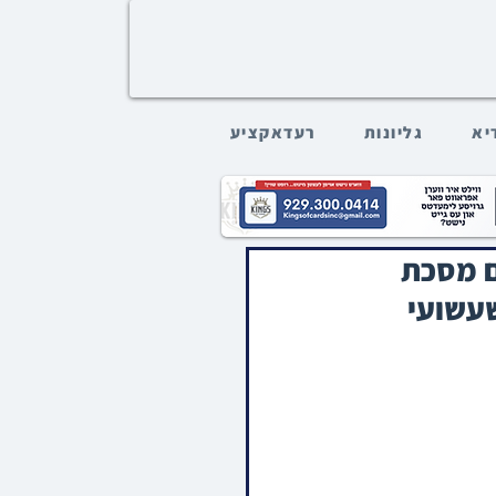
דיא
גליונות
רעדאקציע
ם מסכת
שעשועי