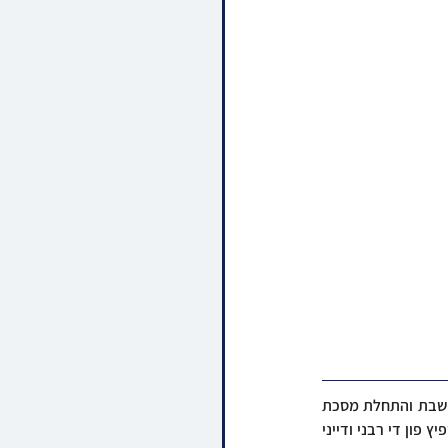
בחדותא דאורייתא האבן חסידי סאטמאר אין מאנסי געפייערט דעם יומא טבא לרבנן לרגל סיום מסכת שבת והתחלת מסכת 
עירובין במסגרת חבורת תורתך שעשועי. די מעמד איז פארגעקומען אין די אטריום זאל אין מאנסי אין שפיץ פון די רבני ודייני 