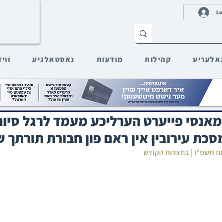
Lo
אלעריע
קהילות
מודעות
נאסטאלגיע
ווי
נסי פייערט הערליכע מעמד לרגל סיו
כת עירובין אין ראם פון חבורת תורתך 
וז תשפ"ו | בחצרות הקודש