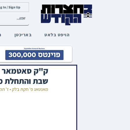
g In / Sign Up
הויפט בלאט
באריכטן
ג
ק"ק סאטמאר מא
שבת והתחלת מס
מאנטאג פ' חקת בלק • ז' תמ