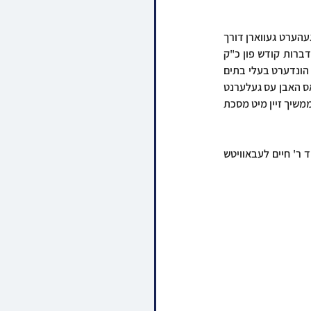
דער יושב ראש המעמד איז געווען הר"ר יואל שלעזינגער שליט"א - מגי"ש אין די קהילה. דברי ברכה איז געהערט געווארן דורך 
הגה"צ רבי אברהם הערש וואזנער שליט"א אבד"ק סאטמאר מאנסי, און דערנאך האט מען געהערט די דברות קודש פון כ"ק 
אדמו"ר מסאטמאר שליט"א, וואו דער רבי האט ארויסגעברענגט די שמחה אז עס זענען דא אריבער פיר הונדערט בעלי בתים 
און אינגעלייט תושבי מאנסי וועלכע זענען מסיים מסכת שבת, און עס איז ברור אז עס האט געטוישט די וואס האבן עס געלערנט 
און געחזר'ט, מען ווערט א שטיק תורה, און דער רבי האט מחזק געווען די מסיימים מען זאל קענען ווייטער ממשיך זיין מיט מסכת 
אויפן וועג ארויס האט דער רבי איבערגעגעבן א מתנה א לעדערנע גמרא מסכת עירובין פאר הרבני הנגיד ר' חיים לעבאוויטש 