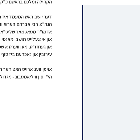
הקהילה ומלכם בראשם כ"ק 
עירובין און נאכדעם ביז סוף 
הי"ו פון וויליאמסבוג - מגדול