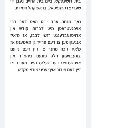
בית דושינסקיא ביים בית החיים נעבן די 
שערי צדק שפיטאל, בראש קהל חסידיו.
נאך מנחה ערב יו"ט האט דער רבי 
אויפגעטראטן מיט דברות קודש און 
ארויסגעברענגט רגשי לבבו, אז מ'איז 
אנגעקומען צו דעם פריידיגן מאמענט אז 
מ'איז זוכה מחנך צו זיין דעם נייעם 
צוגעבויעטן חלק פונעם ביהמ"ד און 
אויסגענוצט דעם געלעגנהייט מעורר צו 
זיין דעם ציבור אויף עניני מורא מקדש.