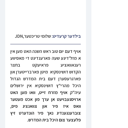
בילדער קרעדיט: 
שלומי טריכטער,JDN
אויף דעם יום טוב ראש השנה האט מען אין 
א מזל'דיגע שעה פארענדיגט די מאסיווע 
רענאוואציע פראיעקט בחצר 
הקדוש דושינסקיא  מיטן פארברייטערן און 
פארגרעסערן דעם בית המדרש הגדול 
היכל מהרי"ץ דושינסקיא אין ירושלים 
עיה"ק 
אויף מזרח זייט, וואו מען האט 
ארויסגעבויעט אן ערך פון אכט מעטער 
וואס איז פיר און צוואנציג פיס, 
צוברענגענדיג נאך פיר הונדערט זיץ 
פלעצער צום היכל בית המדרש.