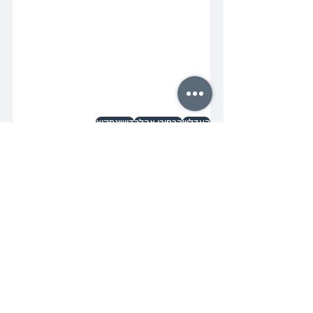
העדליין
הרחיבי אהלך
דושינסקיא
בילדער
באריכט