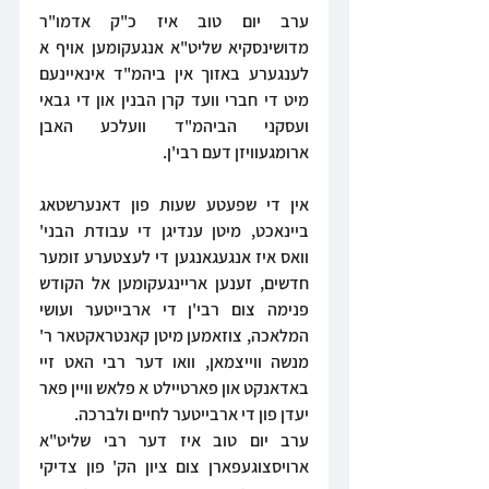
ערב יום טוב איז כ"ק אדמו"ר 
מדושינסקיא שליט"א אנגעקומען אויף א 
לענגערע באזוך אין ביהמ"ד אינאיינעם 
מיט די חברי וועד קרן הבנין און די גבאי 
ועסקני הביהמ"ד וועלכע האבן 
ארומגעוויזן דעם רבי'ן. 
אין די שפעטע שעות פון דאנערשטאג 
ביינאכט, מיטן ענדיגן די עבודת הבני' 
וואס איז אנגעגאנגען די לעצטערע זומער 
חדשים, זענען אריינגעקומען אל הקודש 
פנימה צום רבי'ן די ארבייטער ועושי 
המלאכה, צוזאמען מיטן קאנטראקטאר ר' 
מנשה ווייצמאן, וואו דער רבי האט זיי 
באדאנקט און פארטיילט א פלאש וויין פאר 
יעדן פון די ארבייטער לחיים ולברכה.
ערב יום טוב איז דער רבי שליט"א 
ארויסצוגעפארן צום ציון הק' פון צדיקי 