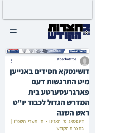
sfbechatzros
דושינסקא חסידים באנייען
מיט התרגשות דעם
פארגרעסערטע בית
המדרש הגדול לכבוד יו"ט
ראש השנה
דינסטאג פ' האזינו • ח' תשרי תשפ"ו | 
בחצרות הקודש