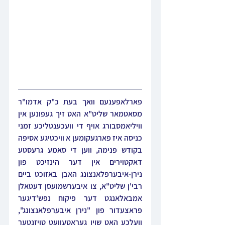
פארלאפענעם וואך בעת כ"ק אדמו"ר 
מסאטמאר שליט"א האט זיך געפונען אין 
וויליאמסבורג אויף די וועכענטליכע זמני 
כניסה איז פארגעקומען א וויכטיגע אסיפה 
בקודש פנימה, ווען די סאמע גרעסטע 
דאקטוירים אין דער הינזיכט פון 
נירן-איבערפלאנצונג האבן באזוכט ביים 
רבי'ן שליט"א, צו איבערשמועסן דעטאלן 
אמבאלאנגט דער פיקוח נפש'דיגער 
פראצעדור פון "נירן איבערפלאנצונג", 
וועלכע האט שוין געראטעוועט טויזנטער 