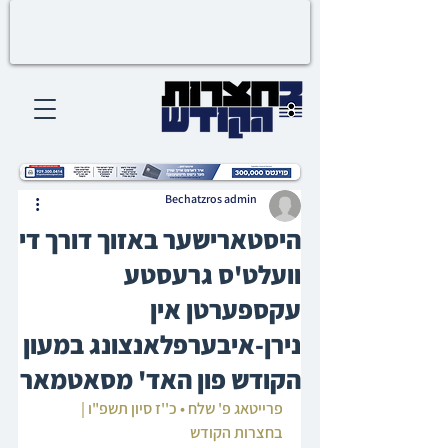
Bechatzros admin
היסטארישער באזוך דורך די
וועלט'ס גרעסטע
עקספערטן אין
נירן-איבערפלאנצונג במעון
הקודש פון האד' מסאטמאר
פרייטאג פ' שלח • כ''ז סיון תשפ"ו | 
בחצרות הקודש