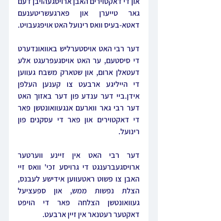
און די דאקטוירים האבן ארויסגעהויבן דעם 
גאר טייערן און פארגעשריטענעם 
דאטא-בעיס וואס רינועל האט אויפגעבויט.
דער רבי האט אויסטערליש באוואונדערט 
די סיסטעם, ער האט אויסגעפרעגט אלע 
דעטאלן ארום, און שטארק משבח געווען 
די הייליגע ארבעט צו קענען העלפן 
אידן.ביי דער ענדע פון דער באזוך האט 
דער רבי גאר ווארעם אנגעוואונטשן פאר 
די דאקטוירים און פאר די עסקנים פון 
רינועל.
דער רבי האט אין זיינע ווערטער 
ארויסגעברענגט די גרויסע זכי' וואס זיי 
האבן צו פשוט ראטעווען אידישע לעבנס, 
הצלת נפשות ממש, און ספעציעל 
געוואונטשן הצלחה פאר די הויפט 
דאקטער רעטנאר אין זיין ארבעט.