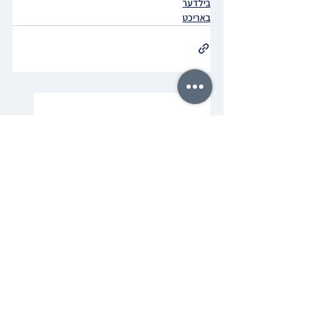
בילדער
באריכט