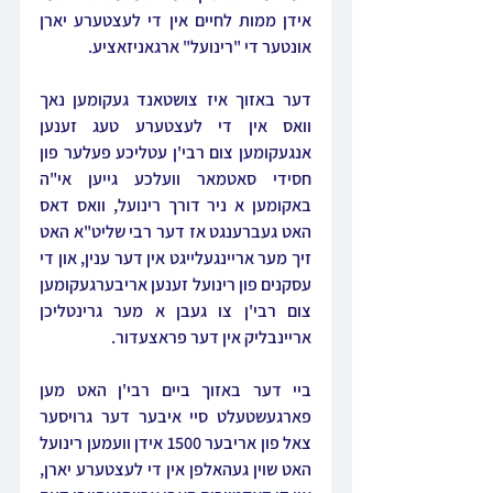
אידן ממות לחיים אין די לעצטערע יארן 
אונטער די "רינועל" ארגאניזאציע.
דער באזוך איז צושטאנד געקומען נאך 
וואס אין די לעצטערע טעג זענען 
אנגעקומען צום רבי'ן עטליכע פעלער פון 
חסידי סאטמאר וועלכע גייען אי"ה 
באקומען א ניר דורך רינועל, וואס דאס 
האט געברענגט אז דער רבי שליט"א האט 
זיך מער אריינגעלייגט אין דער ענין, און די 
עסקנים פון רינועל זענען אריבערגעקומען 
צום רבי'ן צו געבן א מער גרינטליכן 
אריינבליק אין דער פראצעדור.
ביי דער באזוך ביים רבי'ן האט מען 
פארגעשטעלט סיי איבער דער גרויסער 
צאל פון אריבער 1500 אידן וועמען רינועל 
האט שוין געהאלפן אין די לעצטערע יארן, 