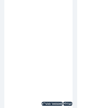
העדליין
סאטמאר מהר"א