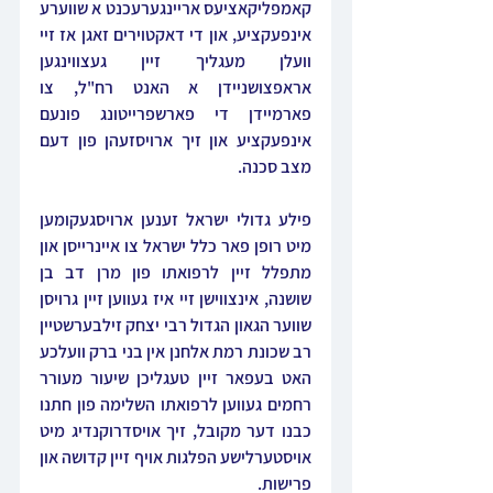
קאמפליקאציעס אריינגערעכנט א שווערע 
אינפעקציע, און די דאקטוירים זאגן אז זיי 
וועלן מעגליך זיין געצווינגען 
אראפצושניידן א האנט רח"ל, צו 
פארמיידן די פארשפרייטונג פונעם 
אינפעקציע און זיך ארויסזעהן פון דעם 
מצב סכנה.
פילע גדולי ישראל זענען ארויסגעקומען 
מיט רופן פאר כלל ישראל צו איינרייסן און 
מתפלל זיין לרפואתו פון מרן דב בן 
שושנה, אינצווישן זיי איז געווען זיין גרויסן 
שווער הגאון הגדול רבי יצחק זילבערשטיין 
רב שכונת רמת אלחנן אין בני ברק וועלכע 
האט בעפאר זיין טעגליכן שיעור מעורר 
רחמים געווען לרפואתו השלימה פון חתנו 
כבנו דער מקובל, זיך אויסדרוקנדיג מיט 
אויסטערלישע הפלגות אויף זיין קדושה און 
פרישות. 