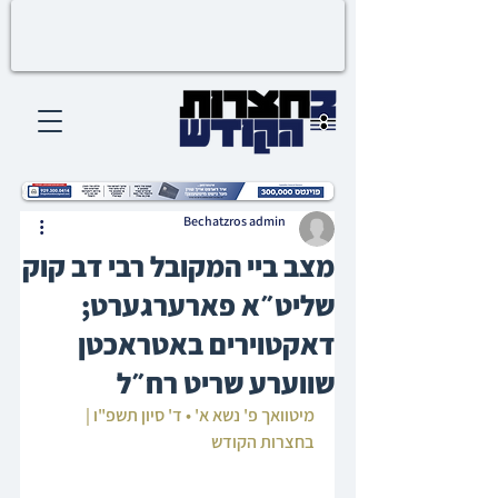
Bechatzros admin
מצב ביי המקובל רבי דב קוק
שליט״א פארערגערט;
דאקטוירים באטראכטן
שווערע שריט רח״ל
מיטוואך פ' נשא א' • ד' סיון תשפ"ו | 
בחצרות הקודש