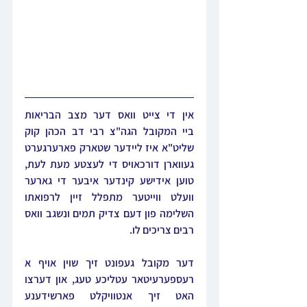
אין די צייט וואס דער מצב הבריאות 
ביי המקובל הגה"צ רבי דב הכהן קוק 
שליט"א איז ליידער שטארק פארערגערט 
געווארן דורכאויס די לעצטע מעת לעת, 
טוען אידישע קינדער איבער די גארער 
וועלט ווייטער מתפלל זיין לרפואתו 
השלימה פון דעם צדיק תמים ונשגב וואס 
רבים צריכים לו.
דער מקובל געפונט זיך שוין אויף א 
רעספערעיטאר עטליכע טעג, און דערצו 
האט זיך אנטוויקלט פארשידענע 