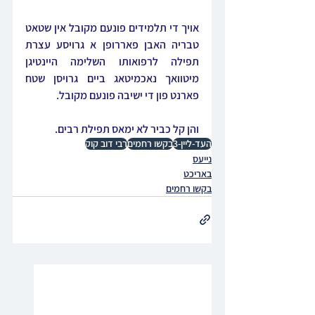
אויך די תלמידים פונעם מקובל אין שטאט 
טבריה האבן פאררופן א גרויסע עצרת 
תפילה לרפואותו השלימה היינטיגן 
מיטוואך נאכמיטאג ביים גרויסן שטח 
פארנט פון די ישיבה פונעם מקובל. 
והן קל כביר לא ימאס תפילת רבים.
העד-ליין-3
בקשו רחמים
רבי דוב קוק
נייעס
באריכט
בקשו רחמים