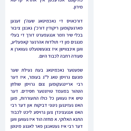
מירון.
דורכאויס די נאכמיטאג שעה'ן זענען 
פארגעקומען ריקודין דורכ'ן גאנצן ציבור 
בכלי שיר וזמר אנגעפערט דורך די בעלי 
מנגנים פון די תולדות אהרנער קאפעליע, 
ווען אינצווישן איז צוגעשטעלט געווארן א 
סעודה רחבה לכבוד היום.
שפעטער נאכמיטאג בעת נעילת שער 
פונעם גרויסן טאג ל"ג בעומר, איז דער 
רבי אריינגעקומען צום גרויסן שולחן 
הטהור במעמד טויזנטער חסידים. דער 
טיש איז געווען כל כולו התעוררות, מען 
האט געזינגען ניגוני דביקות און דער רבי 
האט אנגעצינדן צען גרויסע ליכט לכבוד 
התנא האלוקי. א מחזה הוד איז געווען ווען 
דער רבי איז געטאנצן פאר לאנגע מינוטן 