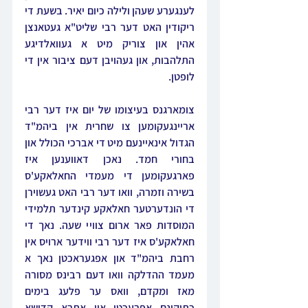
לענגערע שעהן ולילה כיום יאיר. בשעת די 
ריקודין האט דער רבי שליט"א געטאנצן 
אהין און צוריק מיט א געוואלדיגע 
התלהבות, און געהויבן דעם ציבור אין די 
לופטן.
צומארגנס בעיצומו של יום איז דער רבי 
אריינגעקומען צו שחרית אין ביהמ"ד 
הגדול אינאיינעם מיט די אברכי הכולל און 
בחורי חמד. נאכן דאווענען איז 
פארגעקומען די מעמדי החאלאקע'ס 
בשירה וזמרה, וואו דער רבי האט געשוירן 
די הונדערטער חאלאקע קינדער תלמידי 
המוסדות פאר ארום צוויי שעה. נאך די 
חאלאקע'ס איז דער רבי ווידער ארויס אין 
רחבת ביהמ"ד און אפגעראכטן נאך א 
מעמד ההדלקה וואו דעם רבינס מסורה 
מאז ומקדם, וואס ער פלעג בימים 
כתיקונם אפרעכטן אין אתרא קדישא 