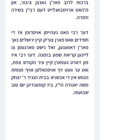
ברכות לרוב פאר'ן גאנצן ציבור, און 
מ'האט ארויסבאגלייט דעם רבי'ן בשירה 
וזמרה.
דער רבי האט געהייסן אויסרופן אז די 
חסידים וואס פארן צוריק קיין ירושלים נאך 
פאר'ן דאווענען, זאל נישט פארגעסן צו 
ליינען קריאת שמע בזמנה. דער רבי איז 
פון דארט געפארן קיין עיר הקודש צפת, 
וואו ער וועט זיך אויפהאלטן אויף מנוחת 
הנפש אין די אכסניא בבית הנגיד ר' יצחק 
משה יאגודה הי"ו, ביז קומענדיגן יום טוב 
שבועות.