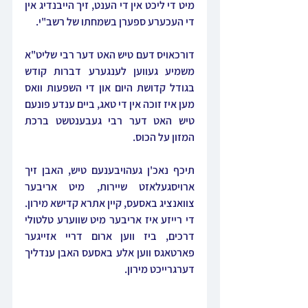
מיט די ליכט אין די הענט, זיך הייבנדיג אין 
די העכערע ספערן בשמחתו של רשב"י.
דורכאויס דעם טיש האט דער רבי שליט"א 
משמיע געווען לענגערע דברות קודש 
בגודל קדושת היום און די השפעות וואס 
מען איז זוכה אין די טאג, ביים ענדע פונעם 
טיש האט דער רבי געבענטשט ברכת 
המזון על הכוס.
תיכף נאכ'ן געהויבענעם טיש, האבן זיך 
ארויסגעלאזט שיירות, מיט אריבער 
צוואנציג באסעס, קיין אתרא קדישא מירון. 
די רייזע איז אריבער מיט שווערע טלטולי 
דרכים, ביז ווען ארום דריי אזייגער 
פארטאגס ווען אלע באסעס האבן ענדליך 
דערגרייכט מירון.