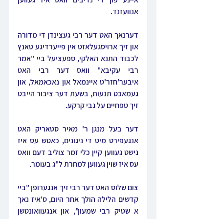
אנוועזנד.
דערנאך האט דער רבי געצינדן די מדורה 
און זיך ארויסגעלאזט אין פייערדיגע טאנץ 
לכבוד התנא האלקי, ספעציעל ביי "אמר 
רבי עקיבא" וואס דער רבי האט 
איבער'חזר'ט איינמאל און נאכאמאל, און 
געמאכט תנעות, בשעת דער ציבור הייבט 
זיך טפחיים על גבי קרקע. 
דער בעל מנגן ר' מאיר סטאריק האט 
אנגעפירט מיט די ניגונים, כאטש עס איז 
נישט געווען קיין כלי זמר צוליב דעם וואס 
עס איז שוין געווען למחרת ל"ג בעומר.
צום שלוס האט דער רבי זיך אנגערופן "ביי 
קדשים הלילה הולך אחר היום, ס'איז נאך 
א שטיק רבי שמעון", און אנגעוואונטשן 