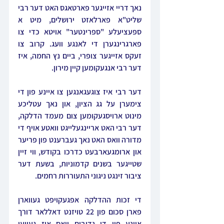
נאך דריי אזייגער פארטאגס האט דער רבי 
שליט"א פארלאזט ירושלים, מיט א 
ספעציעלע "ספרינטער" אויטא כדי צו 
פארגרינגערן די לאנגע וועג. קרוב צו 
זעקס אזייגער צופרי, ביים נץ החמה, איז 
דער רבי אנגעקומען קיין מירון.
דער רבי איז צוגעגאנגען צו איינע פון די 
צימערן על גג הציון, און נאך עטליכע 
מינוט ארויסגעקומען צום מעמד הדלקה, 
דער רבי האט אריינגעלייגט וואטע אויף די 
מדורה וואס האט נאך געברענט פון פריער 
און ארומגעארבעט כדרכו בקודש, ווי זיין 
שטייגער בשנים קדמוניות, בשעת דער 
ציבור זינגט ניגוני התעוררות רחמים.
די זכות ההדלקה אפגעקויפט געווארן 
פארן סכום פון 22 טויזנט דאללאר דורך 
איינע פון די נדיבים וואס איז געווען 