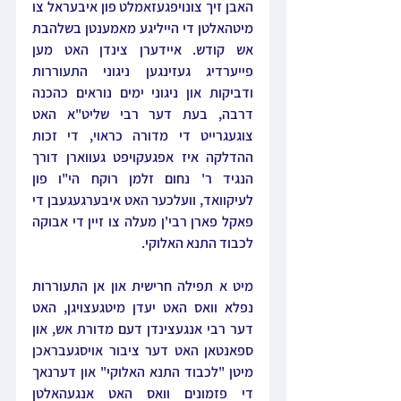
האבן זיך צונויפגעזאמלט פון איבעראל צו 
מיטהאלטן די הייליגע מאמענטן בשלהבת 
אש קודש. איידערן צינדן האט מען 
פייערדיג געזינגען ניגוני התעוררות 
ודביקות און ניגוני ימים נוראים כהכנה 
דרבה, בעת דער רבי שליט"א האט 
צוגעגרייט די מדורה כראוי, די זכות 
ההדלקה איז אפגעקויפט געווארן דורך 
הנגיד ר' נחום זלמן רוקח הי"ו פון 
לעיקוואד, וועלכער האט איבערגעגעבן די 
פאקל פארן רבי'ן מעלה צו זיין די אבוקה 
לכבוד התנא האלוקי.
מיט א תפילה חרישית און אן התעוררות 
נפלא וואס האט יעדן מיטגעצויגן, האט 
דער רבי אנגעצינדן דעם מדורת אש, און 
ספאנטאן האט דער ציבור אויסגעבראכן 
מיטן "לכבוד התנא האלוקי" און דערנאך 
די פזמונים וואס האט אנגעהאלטן 