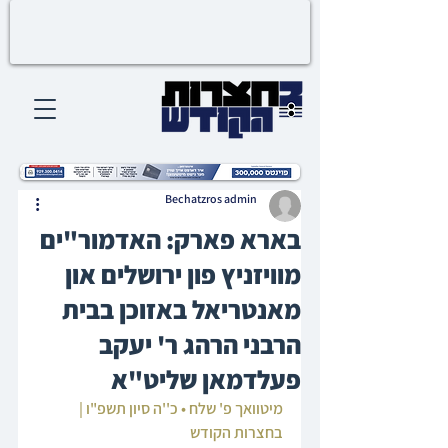
Bechatzros admin
בארא פארק: האדמור"ים
מוויזניץ פון ירושלים און
מאנטריאל באזוכן בבית
הרבני הרהג ר' יעקב
פעלדמאן שליט"א
מיטוואך פ' שלח • כ''ה סיון תשפ"ו | 
בחצרות הקודש