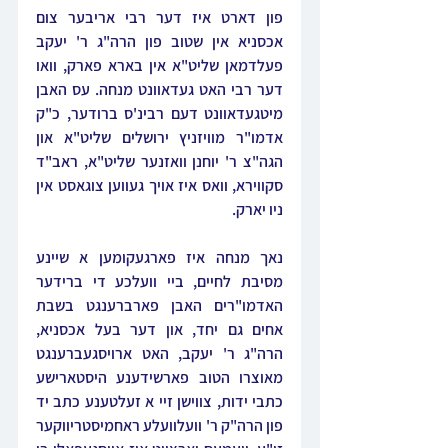
פון דארט איז דער רבי אריבער צום 
אכסניא אין שטוב פון הרה"ג ר' יעקב 
פעלדמאן שליט"א אין בארא פארק, וואו 
דער רבי האט געדאוונט מנחה. עס האבן 
מיטגעדאוונט דעם רבינ'ס ברודער, כ"ק 
אדמו"ר מוויזניץ ירושלים שליט"א און 
הגה"צ ר' יוחנן וואזנער שליט"א, ראב"ד 
סקווירא, וואס איז אויך געווען צוגאסט אין 
ניו יארק.
נאך מנחה איז פארגעקומען א שיינע 
מסיבת לחיים, ביי וועלכע די ברידער 
האדמו"רים האבן פארברענגט בשבת 
אחים גם יחד, און דער בעל אכסניא, 
הרה"ג ר' יעקב, האט ארויסגעברענגט 
מאוצרו הטוב פארשידענע היסטארישע 
כתבי ידות, צווישן זיי א זעלטענע כתב יד 
פון הרה"ק ר' וועלוועלע ראחמיסטריווקער 