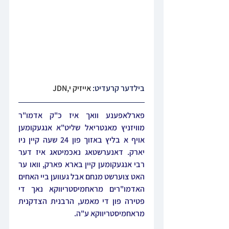
בילדער קרעדיט: 
אייזיק י,JDN
פארלאפענע וואך איז כ"ק אדמו"ר 
מוויזניץ מאנטריאל שליט"א אנגעקומען 
אויף א בליץ באזוך פון 24 שעה קיין ניו 
יארק. דאנערשטאג נאכמיטאג איז דער 
רבי אנגעקומען קיין בארא פארק, וואו ער 
האט צוערשט מנחם אבל געווען ביי האחים 
האדמו"רים מראחמיסטריווקא נאך די 
פטירה פון די מאמע, הרבנית הצדקנית 
מראחמיסטריווקא ע"ה. 