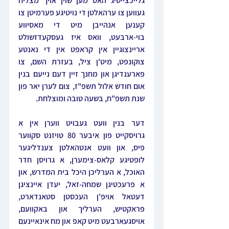
גלייכצייטיג האט מען שוין אויך מצליח 
געווען צו ערהאלטן די נויטיגע פערמיטן צו 
קענען אנהייבן מיט די מאסיווע 
בוי-ארבעט, וואס איז געסקעדזשולט 
אריינצוגיין אין קראפט אין די נאנטע 
צוקונפט, מיט'ן ציל, בעזרת השם, צו 
פארענדיגן און מחנך זיין דעם נייעם בנין 
אום חודש אלול תשפ"ז, צום לערן יאר פון 
שנת תשפ"ח, בשעה טובה ומוצלחת.
דער בנין וועט געבויט ווערן אין א 
גרויסקייט פון איבער 80 טויזנט סקווער 
פיס, און וועט אנטהאלטן צענדליגער 
לופטיגע קלאס-צימערן, א גרויסן חדר 
האוכל, א הערליכן היכל בית המדרש, און 
א פרעכטיגן שמחה-זאל, יעדן איינציגן 
דעטאל אויפ'ן העכסטן סטאנדארט, 
פראקטיש, הערליך און באקוועם, 
אויסגעארבעט מיט קאפ און מח אינאיינעם 