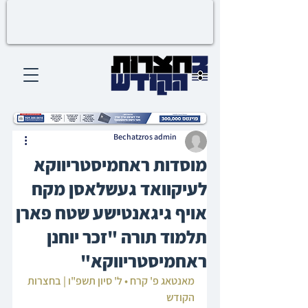
Bechatzros admin
מוסדות ראחמיסטריווקא
לעיקוואד געשלאסן מקח
אויף גיגאנטישע שטח פארן
תלמוד תורה "זכר יוחנן
ראחמיסטריווקא"
מאנטאג פ' קרח • ל' סיון תשפ"ו | בחצרות 
הקודש