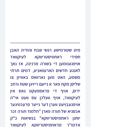
מיט שטורמישע רגשי שבח והודיה האבן 
חסידי ראחמיסטריווקא לעיקוואד 
אויפגענומען די בשורה מרנינה, אז נאך 
לאנגע חדשים הארעוואניע, דמים תרתי 
משמע, האט מען נארוואס באוויזן צו 
שליסן מקח פאר א נייעם ריזיגן שטח ורחב 
ידים, אויף די פראספעקט גאס אין 
לעיקוואד, אויף וועלכן עס וועט אי"ה 
אויפגעבויעט ווערן דער נייער פרעכטיגער 
אכסניא של תורה פארן "תלמוד תורה זכר 
יוחנן ראחמיסטריווקא" בנשיאות כ"ק 
אדמו"ר מראחמיסטריווקא לעיקוואד 