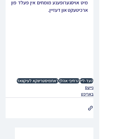
מיט אויסגערופענע מומחים אין פעלד פון 
ארכיטעקט און דעזיין.
העד-ליין
הרחיבי אהלך
ראחמיסטריווקא לעיקוואד
נייעס
באריכט