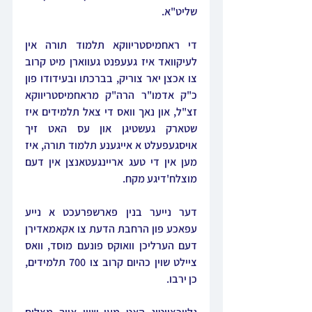
שליט"א.
די ראחמיסטריווקא תלמוד תורה אין 
לעיקוואד איז געעפנט געווארן מיט קרוב 
צו אכצן יאר צוריק, בברכתו ובעידודו פון 
כ"ק אדמו"ר הרה"ק מראחמיסטריווקא 
זצ"ל, און נאך וואס די צאל תלמידים איז 
שטארק געשטיגן און עס האט זיך 
אויסגעפעלט א אייגענע תלמוד תורה, איז 
מען אין די טעג אריינגעטאנצן אין דעם 
מוצלח'דיגע מקח.
דער נייער בנין פארשפרעכט א נייע 
עפאכע פון הרחבת הדעת צו אקאמאדירן 
דעם הערליכן וואוקס פונעם מוסד, וואס 
ציילט שוין כהיום קרוב צו 700 תלמידים, 
כן ירבו.