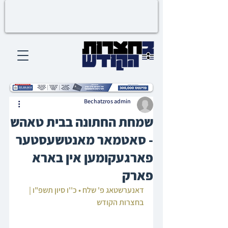
Bechatzros admin
שמחת החתונה בבית טאהש
- סאטמאר מאנטשעסטער
פארגעקומען אין בארא
פארק
דאנערשטאג פ' שלח • כ''ו סיון תשפ"ו | 
בחצרות הקודש