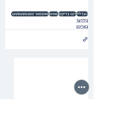
העדליין
רננו צדיקים
טאהש
סאטמאר מאנטשעסטער
בילדער
באריכט