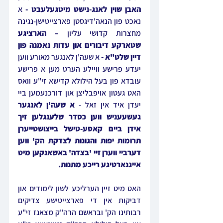
האבן שוין לאנג-נישט מיטגעלעבט - 
א 
נאכט פון הנאה'דיגסטן פארצייטישן-נגינה 
מחצרות קדושי עליון
 – הארציגע 
שטארקע דיבורים און עדות נאמנה פון 
דיין שלט"א - 
א שעה'ן לאנגער מאורע ווען 
יעדע פרישע וויילע הערט מען א פרישע 
עובדא פון בעל הילולא קדישא זי"ע וואס 
האט געטון אויפבליצן און דורכנעמען ביי 
יעדן איד אין זאל -
 א שעה'ן לאנגער 
געשעעניש ווען כסדר שלענגלען זיך 
אידן ביים קאסע-טישל בייצושטייערן 
תרומות יפות והגונות לצדקת הק' ווען 
דערביי ווערן זיי 'בצדה' באשאנקען מיט 
אייגנארטיגע רייכע מתנות.
האט מיט זיין הערליכע לשון לימודים און 
דביקות אין די פארצייטישע צדיקים 
רבותינו הק' ובראשם הרה"ק מצאנז זי"ע 