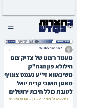
steinbachmoishe2
מעמד רצונו של צדיק צום
הילולא פון הגה"ק
משינאווא זי"ע נעמט צונויף
מאסן תושבי קרית יואל
לטובת כולל חיבת ירושלים
דינסטאג פ' ויחי • י' טבת | בחצרות הקודש