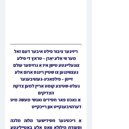
ריזיגער ציבור פילט איבער דעם זאל 
מער ווי אַלע יאָרן – טראץ די פילע 
צוגעלייגטע טישן איז אַ גרויסער עולם 
געצווינגען צו שטיין רינגס אַרום אַלע 
זייטן – פילפאַכיג-געהויבענער 
געלט-שטיצע קומט אַריין למען צדקת 
הצדיקים
 אַ נאַכט פאר חסידים ואנשי מעשה מיט 
דערהויבענקייט און רייכקייט
אַ ריכטיגער חסידישער מלוה מלכה 
וסעודת הילולא וואָס אלע באטייליגטע 