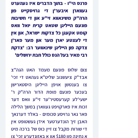
פרנס הי"ו - בתוך הדברים איז געהערט 
געווארן איבער'ן די גרויסקייט פון 
הרה"ק משינאווא זי"ע און די חשיבות 
פונעם הייליגן שטאט קרית יואל וואס 
קומט אקעגן כל צדקות ישראל, און אין 
די לעצטע יארן מער און מער פאר'ן 
צדקה פון הייליגן שינאווער רב: 'צדקת 
רבי מאיר בעל הנס כולל חבת ירושלים'
צום שלוס פונעם מעמד האט הגה"צ 
אבד"ק ציעשנוב שליט"א געהאט די זכי' 
צו בענטשן אויפן הייליגן היסטארישן 
בעכער פונעם מופת הדור הרה"ק ר' 
ישעי'לע קערעסטיר'ער זי"ע וואס דער 
זכות איז פארקויפט געווארן במשך הלילה 
פאר גאר גרויסע סכומים - באלד דערנאך 
האבן זיך הונדערטער אידן געשטופּט אין 
די שורות מקבל צו זיין כוס של ברכה מיט 
א נתינה פון $180 און אַ באַזונדערע זכי' צו 