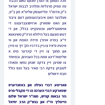
זוכה געווען צו הערן פונעם נואם הכבוד 
פה מפיק מרגליות ומלהיב לבבות ישראל 
כ"ק אדמו"ר מליזענסק שליט"א פון ב"פ, 
וועלכער האט איבערגענומען דעם ציבור 
און האט שטארק ארויסגעברענגט די 
אויסטערלישע ווכטיגקייט בכלל, און די 
דגוש פונעם בעל הילולא הרה"ק משינאווא 
זי"ע בפרט אויפ'ן מידת האמת און ווי 
וויכטיג ס'איז צו גיין בדרכיו הק' זיך צו פירן 
און מחנך צו זיין די קינדער מיט א 
שלימות'דיגע אמת בכל הענינים, ובמיוחד 
צו שטיצן זיין צדקה שנתן נפשו ומאודו 
לטובתן צדקת רבי מאיר בעל הנס כולל 
חבת ירושלים
ווארימע דברי נעילה און באזונדערס 
שטארקע דברי הערכה צו די מקבלי פרס 
נזר גבאות קודש, מוה"ר ישראל שלום 
היימליך הי"ו און בנש"ק הרב יחיאל 