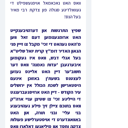
וואס האט נאכאמאל אויפגעשפילט די 
געוואַלדיגע סגולה פון צדקת רבי מאיר 
בעל הנס!
שפיץ התרגשות און דערהויבענקייט 
האט ארומגענומען דעם זאל ווען 
מ'האט געהאט די זכי' מקבל צו זייין פני 
הגאון האדיר דומ"ץ קרית יואל שליט"א 
בעל אגלי דבש, וואס איז געקומען 
איבערגעבן 'עדות נאמנה' וואס דער 
חשוב'ער דיין האט אליינס געזען 
לעצטנס בשעת'ן באזוכן אינעם 
היסטארישן לשכת הכולל אין ירושלים 
עיר הקודש - דיין האט ארויסגעברענגט 
די הייליגע זכי' צו שטיצן עניי ארה"ק 
וואס בתוכם ציילן זיך פילע געהויבענע 
בני עלי' ובני תורה, און האט 
באַוואונדערט די אויסטערלישע פעולות 
צדקה וחסד און מיליאנען דאלארן וואס 