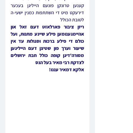
קענען טרונקן פונעם הייליגן בעכער 
דירעקט מיט די השתתפות כמנין ישעי-ה 
לטובת הכולל
ריזן ציבור פארלאזט דעם זאל און 
אהיימגענומען פילע שיינע מתנות, ועל 
כולם די פילע ברכות וסגולות עד אין 
שיעור וערך פון שטיצן דעם הייליגען 
מסורה'דיגן קופה כולל חבת ירושלים 
לצדקת רבי מאיר בעל הנס
אלקא דמאיר עננו!