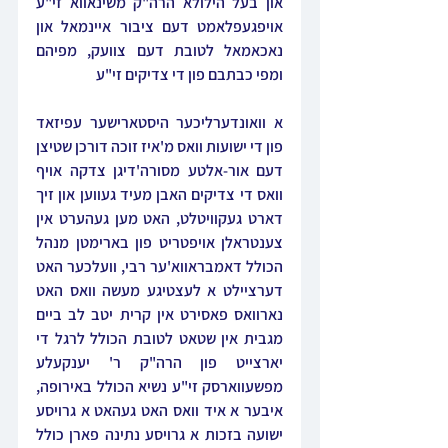
און בעל הילולא הרה"ק משינאווא זי"ע 
אויפגעפלאמט דעם ציבור איינמאל און 
נאכאמאל לטובת דעם צוועק, מפיהם 
ומפי כבתבם פון די צדיקים זי"ע
א וואונדערליכער היסטארישער עפיזאד 
פון די ישועות וואס מ'איז זוכה דורכן שטיצן 
דעם אור-אלטע מסורה'דיגן צדקה אויף 
וואס די צדיקים האבן מעיד געווען און זיך 
דארט געקוויטלט, האט מען געהערט אין 
צענטראלן אויפטריט פון בארימטן מנהל 
הכולל דאמבראווא'ער רבי, וועלכער האט 
דערציילט א לעצטיגע מעשה וואס האט 
נארוואס פאסירט אין קרית יטב לב ביים 
מגבית אין שטאט לטובת הכולל לרגל די 
יארצייט פון הרה"ק ר' יענקעלע 
מפשעווארסק זי"ע נשיא הכולל באירופה, 
איבער א איד וואס האט געהאט א גרויסע 
ישועה בזכות א גרויסע נתינה פארן כולל 