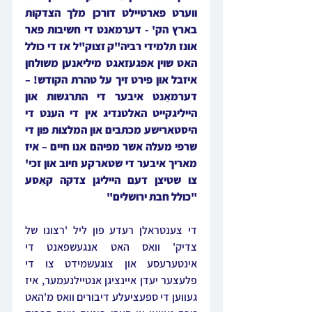
ווערט פארטיילט דורכן מלך הצדקות 
בארץ הק' - דערמאנט די חשיבות פאר 
אונז תלמידי רביה"ק זצוק"ל אז די כולל 
האט שוין אפגעזאגט מיליאנען משולחן 
איזבל און פירט זיך על טהרת הקודש! – 
דערמאַנט איבער די התרגשות און 
הייליגקייט האלטנדיג אין די הענט די 
היסטארישע מכתבים און המלצות פון די 
שרפי מעלה אשר מפיהם אנו חיים – איז 
מאריך איבער די שטארקע חיוב און זכי' 
צו שטיצן דעם הייליגן צדקה קאַסע 
"כולל חבת ירושלים"
די צענטראלן רעדע פון ליל 'רצונו של 
צדיק' וואס האט אנגעשפאנט די 
אינטערעסע און צוגעשמידט צו די 
פלעצער יעדן איינציגן אנטיילנעמער, איז 
געווען די ספעציעלע דיבורים וואס מ'האט 