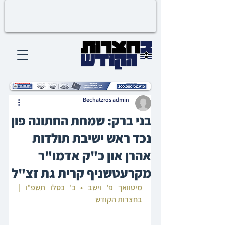
Bechatzros admin
בני ברק: שמחת החתונה פון
נכד ראש ישיבת תולדות
אהרן און כ"ק אדמו"ר
מקרעטשניף קרית גת זצ"ל
מיטוואך פ' וישב • כ' כסלו תשפ"ו | 
בחצרות הקודש