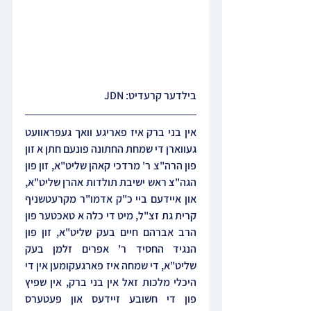
בילדער קרעדיט: JDN
אין בני ברק איז פאריגע וואך געפראוועט 
געווארן די שמחת החתונה פונעם חתן א זון 
פון הרה"צ ר' מרדכי קאהן שליט"א, זון פון 
הגה"צ ראש ישיבת תולדות אהרן שליט"א, 
און איידעם ביי כ"ק אדמו"ר מקרעטשניף 
קרית גת זצ"ל, מיט די כלה א טאכטער פון 
הרב אברהם חיים בעק שליט"א, זון פון 
הנגיד החסיד ר' אפרים זלמן בעק 
שליט"א, די שמחה איז פארגעקומען אין די 
היכלי מלכות זאל אין בני ברק, אין שפיץ 
פון די חשובע זיידעס און פעטערס 